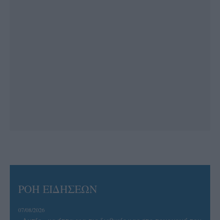
ΡΟΗ ΕΙΔΗΣΕΩΝ
07/08/2026
«Αντίο» με ήττα για τις διεθνείς μας στο τουρνουά του