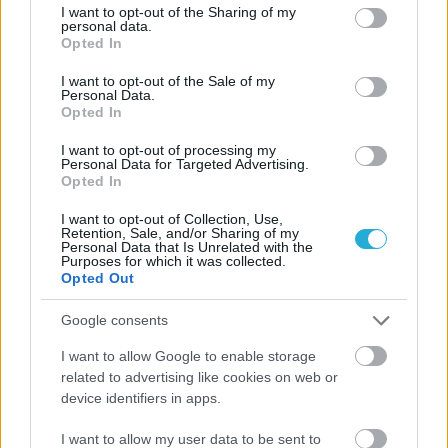
not limited to your visit or usage behaviour. You may click to
I want to opt-out of the Sharing of my
personal data.
ΗΛΙΑΣ ΠΑΠΑΪΩΑΝΝΟΥ
grant or deny consent to Google and its third-party tags to
Opted In
08/03/2026
use your data for below specified purposes in below Google
Αναγνώριση και σεβασμός
consent section.
I want to opt-out of the Sale of my
οι σημαντικότερες νίκες του
Personal Data.
Α.Ο. Θήρας
Opted In
I want to opt-out of processing my
Personal Data for Targeted Advertising.
Opted In
I want to opt-out of Collection, Use,
Retention, Sale, and/or Sharing of my
Personal Data that Is Unrelated with the
Purposes for which it was collected.
Opted Out
Google consents
I want to allow Google to enable storage
related to advertising like cookies on web or
device identifiers in apps.
I want to allow my user data to be sent to