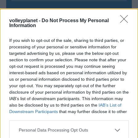
05/08/2026
Προς στρατηγική συνεργασία ΠΑΣΑΠΠ και
volleyplanet -
Do Not Process My Personal
Πανεπιστημίου Πατρών
Information
If you wish to opt-out of the sale, sharing to third parties, or
processing of your personal or sensitive information for
targeted advertising by us, please use the below opt-out
ΓΝΩΜΕΣ
section to confirm your selection. Please note that after your
opt-out request is processed you may continue seeing
interest-based ads based on personal information utilized by
us or personal information disclosed to third parties prior to
ΠΕΝΥ ΡΟΝΤΟΓΙΑΝΝΗ
your opt-out. You may separately opt-out of the further
disclosure of your personal information by third parties on the
11/03/2026
Από την Περούτζια του 2000
IAB’s list of downstream participants. This information may
στο σήμερα: Tο τρίτο
also be disclosed by us to third parties on the
IAB’s List of
ευρωπαϊκό ραντεβού του
Downstream Participants
that may further disclose it to other
Παναθηναϊκού με την
third parties.
ιστορία
Please note that this website/app uses one or more Google
Personal Data Processing Opt Outs
services and may gather and store information including but