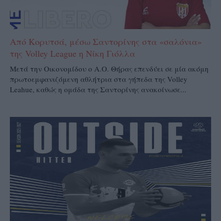
Από Κορυτσά, μέσω Σαντορίνης στα «σαλόνια»
της Volley League η Νίκη Γιόλλα
Μετά την Οικονομίδου ο Α.Ο. Θήρας επενδύει σε μία ακόμη
πρωτοεμφανιζόμενη αθλήτρια στα γήπεδα της Volley
Leahue, καθώς η ομάδα της Σαντορίνης ανακοίνωσε...