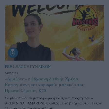
PRE LEAGUE ΓΥΝΑΙΚΩΝ
24/07/2026
«Αμαζόνα» η 18χρονη διεθνής Χρύσα
Καραγιάννη και κορυφαία μπλοκέρ του
Πρωταθλήματος Κ20
Σε μία σπουδαία μεταγραφική ενίσχυση προχώρησε ο
Α.Ο.Ν.Ν.Ν.Ε. ΑΜΑΖΟΝΕΣ καθώς με το βλέμμα στο μέλλον
“έντυσε” στα “χρώματά” του...