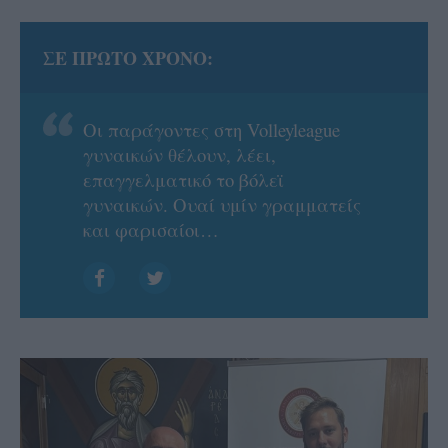
ΣΕ ΠΡΩΤΟ ΧΡΟΝΟ:
Οι παράγοντες στη Volleyleague
γυναικών θέλουν, λέει,
επαγγελματικό το βόλεϊ
γυναικών. Ουαί υμίν γραμματείς
και φαρισαίοι…