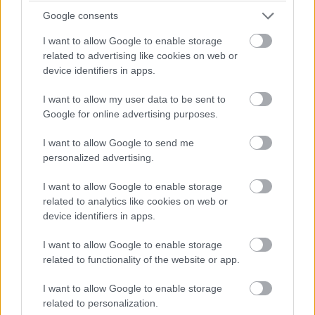
Google consents
I want to allow Google to enable storage
related to advertising like cookies on web or
device identifiers in apps.
I want to allow my user data to be sent to
Google for online advertising purposes.
I want to allow Google to send me
personalized advertising.
Α1 ΓΥΝΑΙΚΩΝ
01/08/2026
I want to allow Google to enable storage
Επένδυση στα άκρα του ΠΑΟΚ η Ακάσα
related to analytics like cookies on web or
Άντερσον
device identifiers in apps.
Μία ακόμα σημαντική προσθήκη στο ρόστερ του
I want to allow Google to enable storage
ανακοίνωσε ο ΠΑΟΚ, με την απόκτηση της Ακάσα Άντερσον
related to functionality of the website or app.
για την αγωνιστική περίοδο 2026-2027. Η 21χρονη ακραία...
I want to allow Google to enable storage
related to personalization.