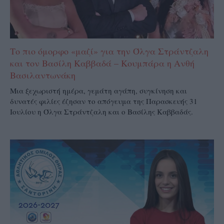
Το πιο όμορφο «μαζί» για την Όλγα Στράντζαλη
και τον Βασίλη Καββαδά – Κουμπάρα η Ανθή
Βασιλαντωνάκη
Μια ξεχωριστή ημέρα, γεμάτη αγάπη, συγκίνηση και
δυνατές φιλίες έζησαν το απόγευμα της Παρασκευής 31
Ιουλίου η Όλγα Στράντζαλη και ο Βασίλης Καββαδάς.