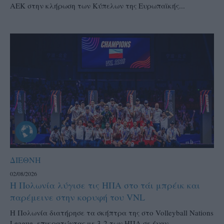
ΑΕΚ στην κλήρωση των Κύπελων της Ευρωπαϊκής...
ΔΙΕΘΝΗ
02/08/2026
Η Πολωνία λύγισε τις ΗΠΑ στο τάι μπρέικ και
παρέμεινε στην κορυφή του VNL
Η Πολωνία διατήρησε τα σκήπτρα της στο Volleyball Nations
League, επικρατώντας με 3-2 των ΗΠΑ σε έναν