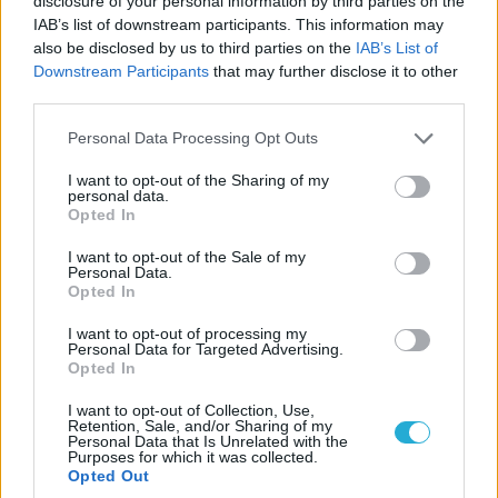
disclosure of your personal information by third parties on the
IAB’s list of downstream participants. This information may
also be disclosed by us to third parties on the
IAB’s List of
Downstream Participants
that may further disclose it to other
third parties.
Please note that this website/app uses one or more Google
Personal Data Processing Opt Outs
services and may gather and store information including but
not limited to your visit or usage behaviour. You may click to
I want to opt-out of the Sharing of my
personal data.
grant or deny consent to Google and its third-party tags to
Opted In
Α1 ΑΝΔΡΩΝ
use your data for below specified purposes in below Google
consent section.
29/07/2026
I want to opt-out of the Sale of my
Personal Data.
Νέα σελίδα στο ΤΑΑ ΠΑΟΚ και οριστική
Opted In
συμφωνία με Τσαλόπουλο
I want to opt-out of processing my
Νέο κεφάλαιο στα διοικητικά του ΤΑΑ ΠΑΟΚ με τον
Personal Data for Targeted Advertising.
Αντώνη Τσαλόπουλο να αναλαμβάνει το μάνατζμεντ του
Opted In
τμήματος σε μια συμφωνία συνχρηματοδότησης του
τμήματος...
I want to opt-out of Collection, Use,
Retention, Sale, and/or Sharing of my
Personal Data that Is Unrelated with the
Purposes for which it was collected.
Opted Out