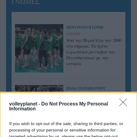
ΓΝΩΜΕΣ
ΠΕΝΥ ΡΟΝΤΟΓΙΑΝΝΗ
11/03/2026
Από την Περούτζια του 2000
στο σήμερα: Tο τρίτο
ευρωπαϊκό ραντεβού του
Παναθηναϊκού με την
ιστορία
ΗΛΙΑΣ ΠΑΠΑΪΩΑΝΝΟΥ
08/03/2026
Αναγνώριση και σεβασμός
volleyplanet -
Do Not Process My Personal
οι σημαντικότερες νίκες του
Information
Α.Ο. Θήρας
If you wish to opt-out of the sale, sharing to third parties, or
processing of your personal or sensitive information for
targeted advertising by us, please use the below opt-out