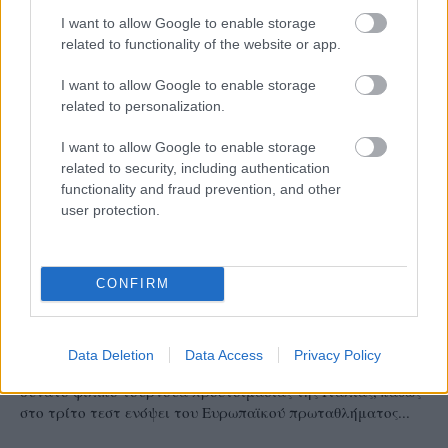
I want to allow Google to enable storage
related to functionality of the website or app.
I want to allow Google to enable storage
related to personalization.
I want to allow Google to enable storage
related to security, including authentication
functionality and fraud prevention, and other
user protection.
ΕΘΝΙΚΕΣ ΟΜΑΔΕΣ
CONFIRM
07/08/2026
«Αντίο» με ήττα για τις διεθνείς μας στο
τουρνουά του Ουρμπίνο
Data Deletion
Data Access
Privacy Policy
Mε ήττα ολοκλήρωσε τις αγωνιστικές της υποχρώσεις στο
δυνατό φιλικό τουρνουά προετοιμασίας της Ιταλίας, καθώς
στο τρίτο τεστ ενόψει του Ευρωπαϊκού πρωταθλήματος...