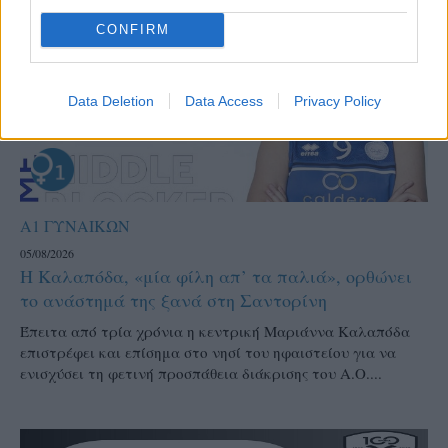
CONFIRM
Data Deletion
Data Access
Privacy Policy
Α1 ΓΥΝΑΙΚΩΝ
05/08/2026
Η Καλαπόδα, «μία φίλη απ’ τα παλιά», ορθώνει
το ανάστημά της ξανά στη Σαντορίνη
Έπειτα από τρία χρόνια η κεντρική Μαριάννα Καλαπόδα
επιστρέφει και επίσημα στο νησί του ηφαιστείου για να
ενισχύσει τη φετινή προσπάθεια διάκρισης του Α.Ο....