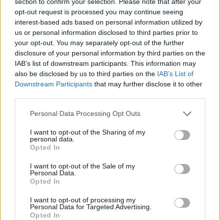
section to confirm your selection. Please note that after your
opt-out request is processed you may continue seeing
interest-based ads based on personal information utilized by
ΠΕΝΥ ΡΟΝΤΟΓΙΑΝΝΗ
us or personal information disclosed to third parties prior to
11/03/2026
your opt-out. You may separately opt-out of the further
Από την Περούτζια του 2000
disclosure of your personal information by third parties on the
στο σήμερα: Tο τρίτο
IAB’s list of downstream participants. This information may
ευρωπαϊκό ραντεβού του
also be disclosed by us to third parties on the
IAB’s List of
Παναθηναϊκού με την
Downstream Participants
that may further disclose it to other
ιστορία
third parties.
Please note that this website/app uses one or more Google
Personal Data Processing Opt Outs
services and may gather and store information including but
ΗΛΙΑΣ ΠΑΠΑΪΩΑΝΝΟΥ
not limited to your visit or usage behaviour. You may click to
I want to opt-out of the Sharing of my
08/03/2026
personal data.
grant or deny consent to Google and its third-party tags to
Opted In
Αναγνώριση και σεβασμός
use your data for below specified purposes in below Google
οι σημαντικότερες νίκες του
consent section.
I want to opt-out of the Sale of my
Α.Ο. Θήρας
Personal Data.
Opted In
I want to opt-out of processing my
Personal Data for Targeted Advertising.
Opted In