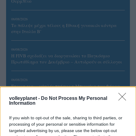
Ουρμπίνο
06/08/2026
Το πάλεψε μέχρι τέλους η Εθνική γυναικών κόντρα
στην Ιταλία Β’
06/08/2026
Η FIVB σχεδιάζει να διοργανώσει το Παγκόσμιο
Πρωτάθλημα τον Δεκέμβριο – Αντιδρούν οι σύλλογοι
06/08/2026
Έτοιμη για… υψηλές πτήσεις η Μπενφίκα του Ψάρρα
με τον «Ιπτάμενο Ολλανδό» Βίλτενμπουργκ
volleyplanet -
Do Not Process My Personal
Information
If you wish to opt-out of the sale, sharing to third parties, or
processing of your personal or sensitive information for
ΓΝΩΜΕΣ
targeted advertising by us, please use the below opt-out