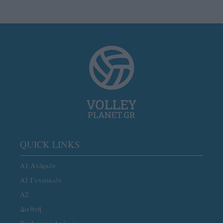
QUICK LINKS
Α1 Ανδρών
Α1 Γυναικών
A2
Διεθνή