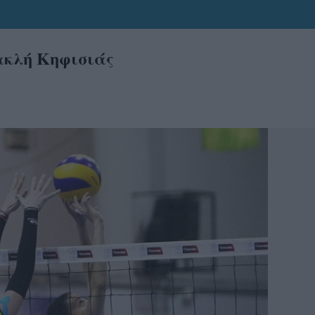
ακλή Κηφισιάς