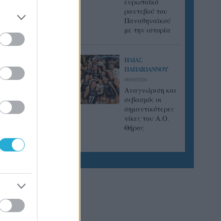
ευρωπαϊκό
ραντεβού του
Παναθηναϊκού
με την ιστορία
ΗΛΙΑΣ
ΠΑΠΑΪΩΑΝΝΟΥ
08/03/2026
Αναγνώριση και
σεβασμός οι
σημαντικότερες
νίκες του Α.Ο.
Θήρας