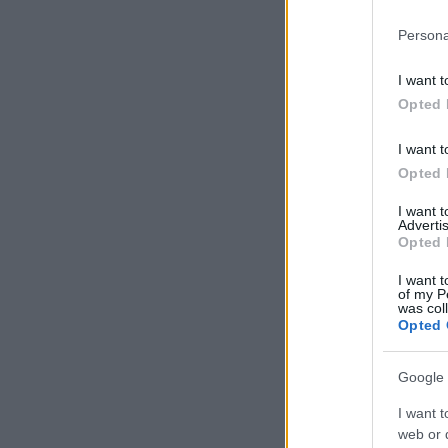
Persona
I want t
Opted 
I want t
Opted 
I want 
Advertis
Opted 
I want t
of my P
was col
Opted 
Google 
I want t
web or d