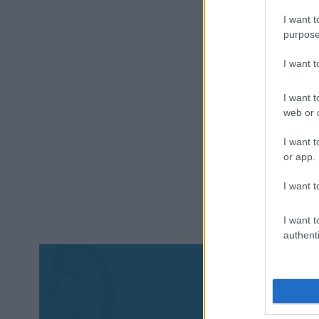
I want t
purpose
I want 
I want t
web or d
I want t
or app.
I want t
I want t
authenti
Aκολου
πα