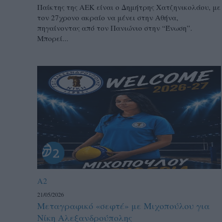
Παίκτης της ΑΕΚ είναι ο Δημήτρης Χατζηνικολάου, με
τον 27χρονο ακραίο να μένει στην Αθήνα,
πηγαίνοντας από τον Πανιώνιο στην “Ένωση”.
Μπορεί...
A2
21/05/2026
Μεταγραφικό «σεφτέ» με Μιχοπούλου για
Νίκη Αλεξανδρούπολης