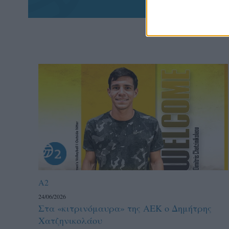
A2
24/06/2026
Στα «κιτρινόμαυρα» της ΑΕΚ ο Δημήτρης
Χατζηνικολάου