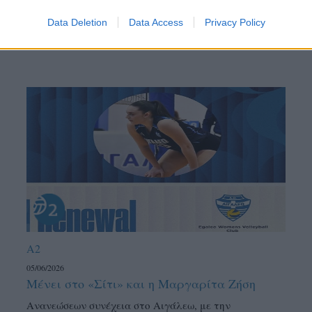
Data Deletion
Data Access
Privacy Policy
A2
05/06/2026
Μένει στο «Σίτι» και η Μαργαρίτα Ζήση
Ανανεώσεων συνέχεια στο Αιγάλεω, με την