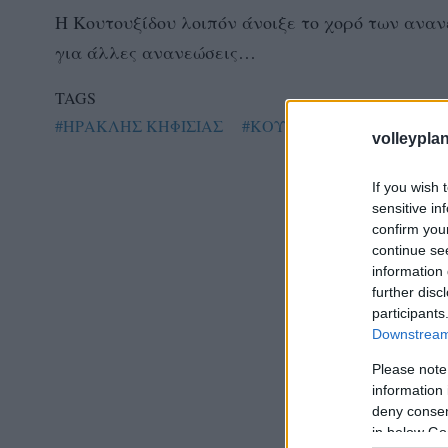
Η Κουτουξίδου λοιπόν άνοιξε το χορό των αναν
για άλλες ανανεώσεις…
TAGS
#ΗΡΑΚΛΗΣ ΚΗΦΙΣΙΑΣ
#ΚΟΥΤΟΥΞΙΔΟΥ
volleyplan
If you wish 
sensitive in
confirm you
continue se
information 
further disc
participants
Downstream 
Please note
information 
deny consent
in below Go