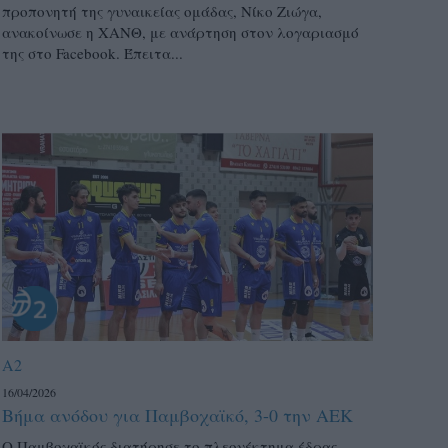
προπονητή της γυναικείας ομάδας, Νίκο Ζιώγα,
ανακοίνωσε η ΧΑΝΘ, με ανάρτηση στον λογαριασμό
της στο Facebook. Έπειτα...
A2
16/04/2026
Βήμα ανόδου για Παμβοχαϊκό, 3-0 την ΑΕΚ
Ο Παμβοχαϊκός διατήρησε το πλεονέκτημα έδρας