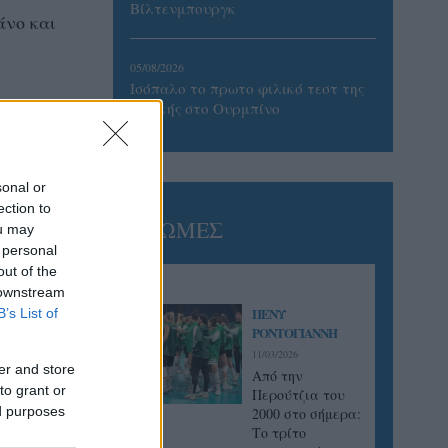
Βίλτενμπουργκ
άνο και
05/08/2026
Ισόπαλο το πρωτο φιλικό τεστ της
Εθνικής στο Ουρμπίνο
sonal or
ection to
ΓΝΩΜΕΣ
ou may
 personal
out of the
 downstream
ΠΕΝΥ
B’s List of
ΡΟΝΤΟΓΙΑΝΝΗ
11/03/2026
er and store
Από την
to grant or
Περούτζια του
ed purposes
2000 στο σήμερα:
Tο τρίτο