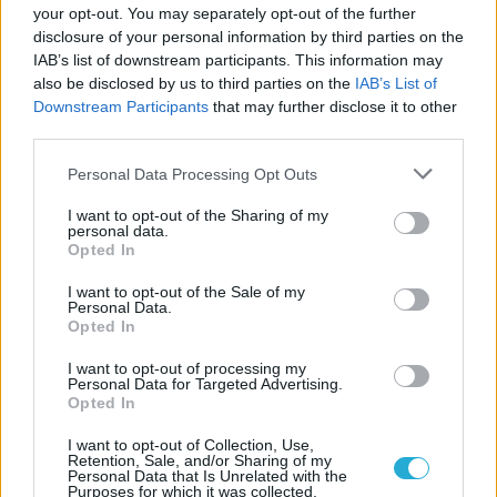
ιστορία
your opt-out. You may separately opt-out of the further
disclosure of your personal information by third parties on the
IAB’s list of downstream participants. This information may
also be disclosed by us to third parties on the
IAB’s List of
ΗΛΙΑΣ ΠΑΠΑΪΩΑΝΝΟΥ
Downstream Participants
that may further disclose it to other
08/03/2026
third parties.
Αναγνώριση και σεβασμός
οι σημαντικότερες νίκες του
Please note that this website/app uses one or more Google
Personal Data Processing Opt Outs
Α.Ο. Θήρας
services and may gather and store information including but
not limited to your visit or usage behaviour. You may click to
I want to opt-out of the Sharing of my
personal data.
grant or deny consent to Google and its third-party tags to
Opted In
use your data for below specified purposes in below Google
consent section.
I want to opt-out of the Sale of my
Personal Data.
Opted In
I want to opt-out of processing my
Personal Data for Targeted Advertising.
Opted In
I want to opt-out of Collection, Use,
Retention, Sale, and/or Sharing of my
Personal Data that Is Unrelated with the
Purposes for which it was collected.