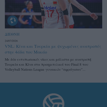
ΔΙΕΘΝΗ
24/07/2026
VNL: Κίνα και Τουρκία με ψυχωμένες ανατροπές
στην 4άδα του Μακάο
Με δύο εντυπωσιακές νίκες και μάλιστα με ανατροπή
Τουρκία και Κίνα στα προημιτελικά του Final 8 του
Volleyball Nations League γυναικών “σφράγισαν”...