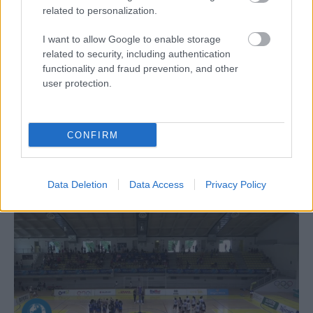
related to personalization.
I want to allow Google to enable storage
related to security, including authentication
Aκολουθήστε μας
παντού…
functionality and fraud prevention, and other
user protection.
CONFIRM
Data Deletion
Data Access
Privacy Policy