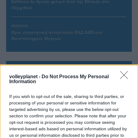
Ισόπαλο το πρωτο φιλικό τεστ της Εθνικής στο
Ουρμπίνο
05/08/2026
Προς στρατηγική συνεργασία ΠΑΣΑΠΠ και
Πανεπιστημίου Πατρών
ΓΝΩΜΕΣ
volleyplanet -
Do Not Process My Personal
Information
If you wish to opt-out of the sale, sharing to third parties, or
ΠΕΝΥ ΡΟΝΤΟΓΙΑΝΝΗ
processing of your personal or sensitive information for
11/03/2026
targeted advertising by us, please use the below opt-out
Από την Περούτζια του 2000
section to confirm your selection. Please note that after your
στο σήμερα: Tο τρίτο
opt-out request is processed you may continue seeing
ευρωπαϊκό ραντεβού του
interest-based ads based on personal information utilized by
Παναθηναϊκού με την
us or personal information disclosed to third parties prior to