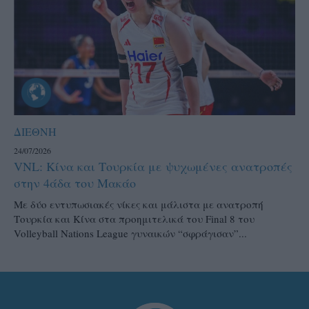
ΔΙΕΘΝΗ
24/07/2026
VNL: Κίνα και Τουρκία με ψυχωμένες ανατροπές
στην 4άδα του Μακάο
Με δύο εντυπωσιακές νίκες και μάλιστα με ανατροπή
Τουρκία και Κίνα στα προημιτελικά του Final 8 του
Volleyball Nations League γυναικών “σφράγισαν”...