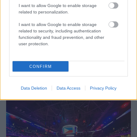
I want to allow Google to enable storage
related to personalization.
I want to allow Google to enable storage
related to security, including authentication
ΔΙΕΘΝΗ
functionality and fraud prevention, and other
06/08/2026
user protection.
Το πάλεψε μέχρι τέλους η Εθνική γυναικών
κόντρα στην Ιταλία Β’
Θετικές εντυπώσεις άφησε στο δεύτερο φιλικό της επί
CONFIRM
ιταλικού εδάφους η Εθνική Γυναικών καθώς στο πλαίσιο του
πλαίσιο του τουρνουά προετοιμασίας του Ουρμπίνο,...
Data Deletion
Data Access
Privacy Policy