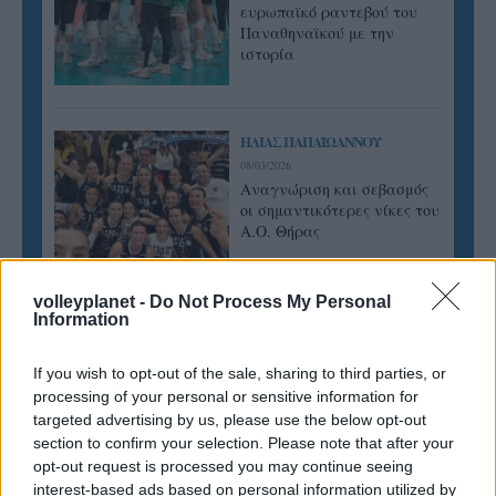
ευρωπαϊκό ραντεβού του
Παναθηναϊκού με την
ιστορία
ΗΛΙΑΣ ΠΑΠΑΪΩΑΝΝΟΥ
08/03/2026
Αναγνώριση και σεβασμός
οι σημαντικότερες νίκες του
Α.Ο. Θήρας
volleyplanet -
Do Not Process My Personal
Information
If you wish to opt-out of the sale, sharing to third parties, or
processing of your personal or sensitive information for
targeted advertising by us, please use the below opt-out
section to confirm your selection. Please note that after your
opt-out request is processed you may continue seeing
interest-based ads based on personal information utilized by