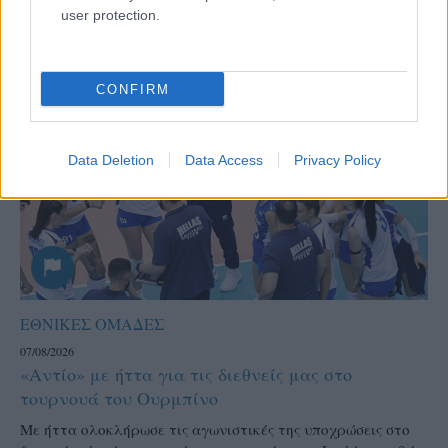
user protection.
CONFIRM
Data Deletion
Data Access
Privacy Policy
ΕΘΝΙΚΕΣ ΟΜΑΔΕΣ
07/08/2026
«Αντίο» με ήττα για τις διεθνείς μας στο
τουρνουά του Ουρμπίνο
Mε ήττα ολοκλήρωσε τις αγωνιστικές της υποχρώσεις στο