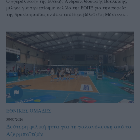
Ο «γερόλυκος» της Εθνικής Ανδρών, Θοδωρής Βουλκίδης,
μίλησε για την επίσημη σελίδα της ΕΟΠΕ για την πορεία
της προετοιμασίας εν όψει του Ευρωβόλεϊ στη Μόντενα...
ΕΘΝΙΚΕΣ ΟΜΑΔΕΣ
30/07/2026
Δεύτερη φιλική ήττα για τη γαλανόλευκη από το
Αζερμπαϊτζάν