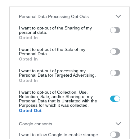
third parties.
Please note that this website/app uses one or more Google
Personal Data Processing Opt Outs
services and may gather and store information including but
not limited to your visit or usage behaviour. You may click to
I want to opt-out of the Sharing of my
personal data.
grant or deny consent to Google and its third-party tags to
Opted In
use your data for below specified purposes in below Google
consent section.
I want to opt-out of the Sale of my
Personal Data.
Opted In
I want to opt-out of processing my
Personal Data for Targeted Advertising.
Opted In
I want to opt-out of Collection, Use,
Retention, Sale, and/or Sharing of my
Personal Data that Is Unrelated with the
Purposes for which it was collected.
Opted Out
Google consents
I want to allow Google to enable storage