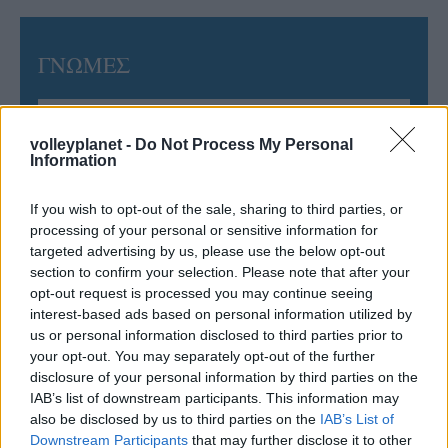
ΓΝΩΜΕΣ
volleyplanet -
Do Not Process My Personal
ΠΕΝΥ ΡΟΝΤΟΓΙΑΝΝΗ
Information
11/03/2026
Από την Περούτζια του 2000
στο σήμερα: Tο τρίτο
If you wish to opt-out of the sale, sharing to third parties, or
ευρωπαϊκό ραντεβού του
processing of your personal or sensitive information for
Παναθηναϊκού με την
targeted advertising by us, please use the below opt-out
ιστορία
section to confirm your selection. Please note that after your
opt-out request is processed you may continue seeing
interest-based ads based on personal information utilized by
us or personal information disclosed to third parties prior to
ΗΛΙΑΣ ΠΑΠΑΪΩΑΝΝΟΥ
your opt-out. You may separately opt-out of the further
08/03/2026
disclosure of your personal information by third parties on the
Αναγνώριση και σεβασμός
IAB’s list of downstream participants. This information may
οι σημαντικότερες νίκες του
also be disclosed by us to third parties on the
IAB’s List of
Α.Ο. Θήρας
Downstream Participants
that may further disclose it to other