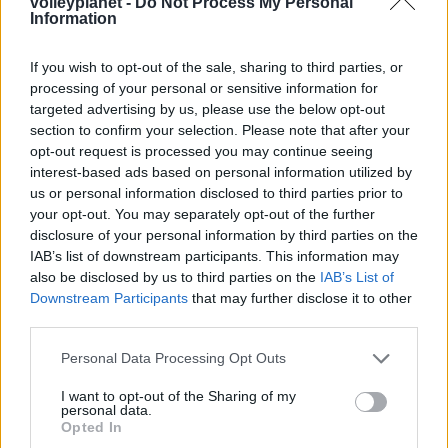
volleyplanet -
Do Not Process My Personal
06/08/2026
Information
Το πάλεψε μέχρι τέλους η Εθνική γυναικών κόντρα
στην Ιταλία Β’
If you wish to opt-out of the sale, sharing to third parties, or
processing of your personal or sensitive information for
targeted advertising by us, please use the below opt-out
06/08/2026
Η FIVB σχεδιάζει να διοργανώσει το Παγκόσμιο
section to confirm your selection. Please note that after your
Πρωτάθλημα τον Δεκέμβριο – Αντιδρούν οι σύλλογοι
opt-out request is processed you may continue seeing
interest-based ads based on personal information utilized by
us or personal information disclosed to third parties prior to
06/08/2026
your opt-out. You may separately opt-out of the further
Έτοιμη για… υψηλές πτήσεις η Μπενφίκα του Ψάρρα
disclosure of your personal information by third parties on the
με τον «Ιπτάμενο Ολλανδό» Βίλτενμπουργκ
IAB’s list of downstream participants. This information may
also be disclosed by us to third parties on the
IAB’s List of
Downstream Participants
that may further disclose it to other
05/08/2026
third parties.
Ισόπαλο το πρωτο φιλικό τεστ της Εθνικής στο
Ουρμπίνο
Please note that this website/app uses one or more Google
Personal Data Processing Opt Outs
services and may gather and store information including but
not limited to your visit or usage behaviour. You may click to
I want to opt-out of the Sharing of my
personal data.
05/08/2026
grant or deny consent to Google and its third-party tags to
Opted In
Προς στρατηγική συνεργασία ΠΑΣΑΠΠ και
use your data for below specified purposes in below Google