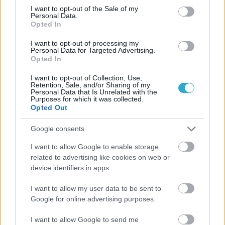
Πανεπιστημίου Πατρών
consent section.
I want to opt-out of the Sale of my
Personal Data.
Opted In
05/08/2026
Πρώτο δυνατό τεστ της Εθνικής Γυναικών επί ιταλικού
I want to opt-out of processing my
Personal Data for Targeted Advertising.
εδάφους με Σουηδία
Opted In
I want to opt-out of Collection, Use,
Retention, Sale, and/or Sharing of my
Personal Data that Is Unrelated with the
Purposes for which it was collected.
Opted Out
ΓΝΩΜΕΣ
Google consents
I want to allow Google to enable storage
ΠΕΝΥ ΡΟΝΤΟΓΙΑΝΝΗ
related to advertising like cookies on web or
11/03/2026
device identifiers in apps.
Από την Περούτζια του 2000
στο σήμερα: Tο τρίτο
I want to allow my user data to be sent to
ευρωπαϊκό ραντεβού του
Google for online advertising purposes.
Παναθηναϊκού με την
ιστορία
I want to allow Google to send me