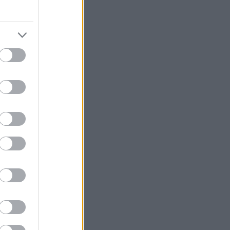
νο
κάκη/
ε
15-11,
ία και