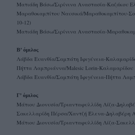
Ματιάδη Βάσω/Σιρίνινα Αναστασία-Καζάκου Ελευ
Μαραθοκαμπίτου Ναυσικά/Μαραθοκαμπίτου-Σοφία
10-12)
Ματιάδη Βάσω/Σιρίνινα Αναστασία-Μαραθοκαμπ
Β’ όμιλος
Λάβδα Ευανθία/Σαμπάτη Ιφιγένεια-Καλαμαρίδο
Πήττα Λαμπριάννα/Malesic Lorin-Καλαμαρίδου 
Λάβδα Ευανθία/Σαμπάτη Ιφιγένεια-Πήττα Λαμπριά
Γ’ όμιλος
Μάτιου Διονυσία/Τριανταφυλλίδη Λίζα-Δηλαβέρ
Σακελλαρίδη Πέρσα/Χαντζή Έλενα-Δηλαβέρη Αθη
Μάτιου Διονυσία/Τριανταφυλλίδη Λίζα-Σακελλαρ