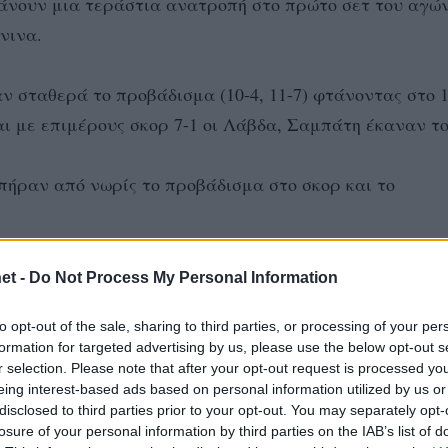
 κάνουν μια τεράστια ανατροπή στο πρώτο σετ του αγώ
νινα.
αν σταθερά το προβάδισμα (10-4, 11-7) φτάνοντας στο 1
 με επιμέρους σκορ 7-1 οι Λάβδα, Σαμπάτη έκαναν το 
υ πήραν από νωρίς το προβάδισμα στο σκορ και το
ήμητρα Καραγκούνη, Χρυσάνθη Χριστοδούλου όπως ακρι
et -
Do Not Process My Personal Information
to opt-out of the sale, sharing to third parties, or processing of your per
formation for targeted advertising by us, please use the below opt-out s
-7, 15- ) των Μυρτώ Καλαμαρίδου/Δήμητρας Μαναβή οι
r selection. Please note that after your opt-out request is processed y
eing interest-based ads based on personal information utilized by us or
 η διαφορά άνοιξε νωρίς (2-0, 7-1, 11-5) χωρίς να υπά
disclosed to third parties prior to your opt-out. You may separately opt-
losure of your personal information by third parties on the IAB’s list of