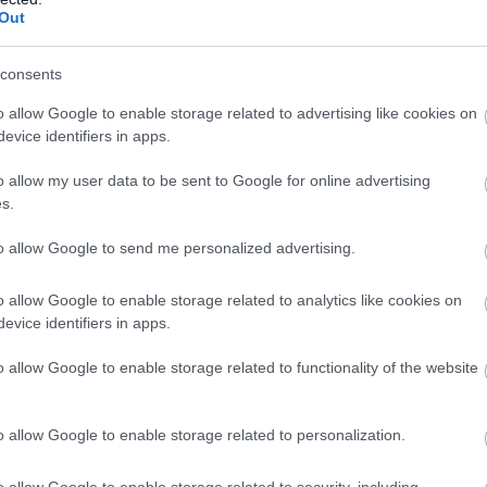
κη και Περδικάκη όμως τα έσβησαν και στο 17-17 χαμέ
Out
ωνακάκη έστειλαν το ματς στο τάι μπρέικ.
consents
 των Μάτιου/Τριανταφυλλίδη έγινε 6-7 για τις Αντωνα
o allow Google to enable storage related to advertising like cookies on
ς (10-9) πήραν το σετ με 10-12 και την πρόκριση στα
evice identifiers in apps.
o allow my user data to be sent to Google for online advertising
s.
ρίδη, Έλενα Χαντζή οι οποίες μετά από την 5η θέση σ
to allow Google to send me personalized advertising.
να μπουν στην τελική τετράδα επικρατώντας με 2-0 (
δου που είχαν ξεκινήσει την πορεία τους από τα
o allow Google to enable storage related to analytics like cookies on
evice identifiers in apps.
o allow Google to enable storage related to functionality of the website
-6 σε 9-6 και 13-8, για να μειώσουν σε 13-11 Ελευθερ
εί (15-11).
o allow Google to enable storage related to personalization.
o allow Google to enable storage related to security, including