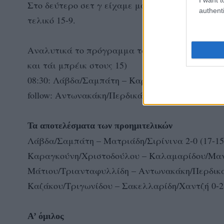
Στο δεύτερο σετ γ είχαμε μάχη μέχρι το 8-7 ό
authenti
τελικό 15-9.
Αναλυτικά το πρόγραμμα των ημιτελικών (οι αγ
και τάι μπρέικ στους 15)
08:30: Λάβδα/Σαμπάτη – Καραγκούνη/Χριστοδο
follow: Αντωνακάκη/Περδικάκη – Σακελλαρίδη/
Τα αποτελέσματα των προημιτελικών
Λάβδα/Σαμπάτη – Ματριάδη/Σιρίνινα 2-0 (17-15,
Καραγκούνη/Χριστοδούλου – Καλαμαρίδου/Μαναβ
Μάτιου/Τριανταφυλλίδη – Αντωνακάκη/Περδικάκη 
Καζάκου/Τριγωνίδου – Σακελλαρίδη/Χαντζή 0-2 (
Α’ όμιλος