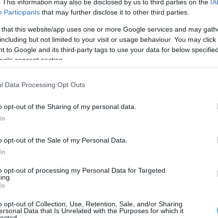
. This information may also be disclosed by us to third parties on the
IA
Participants
that may further disclose it to other third parties.
), αλλά Μυρτώ και Δήμητρα επέστρεψαν στο ματς καθώς
 that this website/app uses one or more Google services and may gath
 -1 (14-13). Η Μαναβή ρίσκαρε στο επόμενο σερβίς, η μ
including but not limited to your visit or usage behaviour. You may click 
το ματς.
 to Google and its third-party tags to use your data for below specifi
ogle consent section.
 καρδιές με τις Διονυσία Μάτιου, Λίζα Τριανταφυλλί
l Data Processing Opt Outs
ρδικάκη να προσφέρουν φανταστικό θεάμα σε ένα απί
o opt-out of the Sharing of my personal data.
In
ήθηκαν 10-11 για να δεχθούν σερί 3-0 για το 13-11, α
o opt-out of the Sale of my Personal Data.
τόσο φοβερή άμυνα της Τριανταφυλλίδη και ποκ της Μά
In
to opt-out of processing my Personal Data for Targeted
ing.
In
πωσιακά και προηγήθηκαν με 0-3, 2-7, αλλά σιγά, σιγά
o opt-out of Collection, Use, Retention, Sale, and/or Sharing
διαφορά (6-8, 11-12) για να ισοφαρίσουν 13-13 και να
ersonal Data that Is Unrelated with the Purposes for which it
lected.