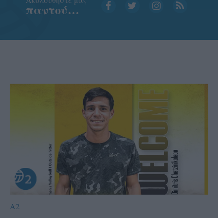
παντού…
A2