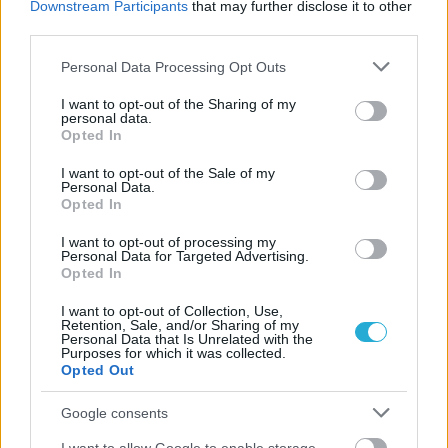
05/08/2026
Downstream Participants
that may further disclose it to other
Ισόπαλο το πρωτο φιλικό τεστ της Εθνικής στο
third parties.
Ουρμπίνο
Please note that this website/app uses one or more Google
Personal Data Processing Opt Outs
services and may gather and store information including but
not limited to your visit or usage behaviour. You may click to
I want to opt-out of the Sharing of my
personal data.
grant or deny consent to Google and its third-party tags to
Opted In
use your data for below specified purposes in below Google
ΓΝΩΜΕΣ
consent section.
I want to opt-out of the Sale of my
Personal Data.
Opted In
I want to opt-out of processing my
ΠΕΝΥ ΡΟΝΤΟΓΙΑΝΝΗ
Personal Data for Targeted Advertising.
11/03/2026
Opted In
Από την Περούτζια του 2000
στο σήμερα: Tο τρίτο
I want to opt-out of Collection, Use,
Retention, Sale, and/or Sharing of my
ευρωπαϊκό ραντεβού του
Personal Data that Is Unrelated with the
Παναθηναϊκού με την
Purposes for which it was collected.
ιστορία
Opted Out
Google consents
ΗΛΙΑΣ ΠΑΠΑΪΩΑΝΝΟΥ