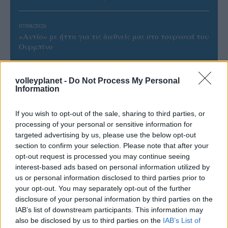
07/08/2026
«Αντίο» με ήττα για τις διεθνείς μας στο τουρνουά του
Ουρμπίνο
06/08/2026
volleyplanet -
Do Not Process My Personal
Το πάλεψε μέχρι τέλους η Εθνική γυναικών κόντρα
Information
στην Ιταλία Β’
If you wish to opt-out of the sale, sharing to third parties, or
processing of your personal or sensitive information for
06/08/2026
targeted advertising by us, please use the below opt-out
Η FIVB σχεδιάζει να διοργανώσει το Παγκόσμιο
section to confirm your selection. Please note that after your
Πρωτάθλημα τον Δεκέμβριο – Αντιδρούν οι σύλλογοι
opt-out request is processed you may continue seeing
interest-based ads based on personal information utilized by
us or personal information disclosed to third parties prior to
06/08/2026
Έτοιμη για… υψηλές πτήσεις η Μπενφίκα του Ψάρρα
your opt-out. You may separately opt-out of the further
με τον «Ιπτάμενο Ολλανδό» Βίλτενμπουργκ
disclosure of your personal information by third parties on the
IAB’s list of downstream participants. This information may
also be disclosed by us to third parties on the
IAB’s List of