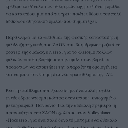
τρέξιμο το σύνολο των αθλητριών της με στόχο η ομάδα
να κατακτήσει μια από τις τρεις πρώτες θέσεις του πολύ
δύσκολου αθηναϊκού ομίλου που συμμετέχει.
Παράλληλα με το «κτίσιμο» της φυσικής κατάστασης, η
φιλόδοξη τεχνικός του ΖΑΟΝ που διαμόρφωσε ριζικά το
ρόστερ της ομάδας, κινείται για το κλείσιμο πολλών
φιλικών που θα βοηθήσουν την ομάδα των βορείων
προαστίων να αποκτήσει την απαραίτητη ομοιογένεια
και να μπει πανέτοιμη στο νέο πρωτάθλημα της Α2.
Ένα πρωτάθλημα που ξεκινάει με ένα πολύ μεγάλο
εντός έδρας ντέρμπι κόντρα στον επίσης ενισχυμένο
μεταγραφικά, Πανιώνιο. Για την δύσκολη πρεμιέρα, η
προπονήτρια του ΖΑΟΝ σχολίασε στον Volleyplanet:
«Πρόκειται για ένα πολύ δυνατό ματς με ένα δύσκολο
και φιλόδοξο αντίπαλο όπως είναι ο Πανιώνιος. Στόχος