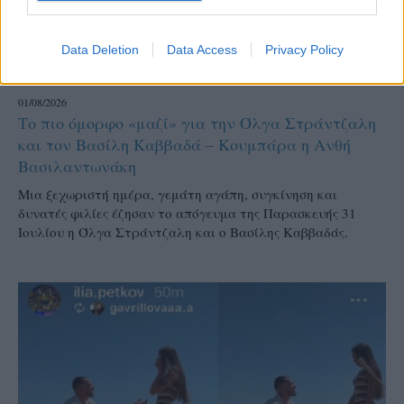
Data Deletion
Data Access
Privacy Policy
DARK ROOM
01/08/2026
Το πιο όμορφο «μαζί» για την Όλγα Στράντζαλη
και τον Βασίλη Καββαδά – Κουμπάρα η Ανθή
Βασιλαντωνάκη
Μια ξεχωριστή ημέρα, γεμάτη αγάπη, συγκίνηση και
δυνατές φιλίες έζησαν το απόγευμα της Παρασκευής 31
Ιουλίου η Όλγα Στράντζαλη και ο Βασίλης Καββαδάς.