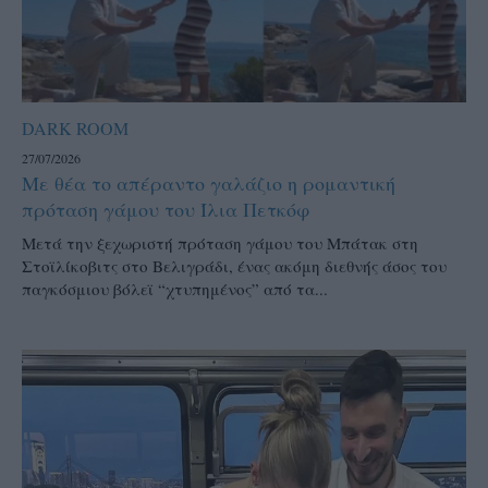
DARK ROOM
27/07/2026
Με θέα το απέραντο γαλάζιο η ρομαντική
πρόταση γάμου του Ίλια Πετκόφ
Μετά την ξεχωριστή πρόταση γάμου του Μπάτακ στη
Στοϊλίκοβιτς στο Βελιγράδι, ένας ακόμη διεθνής άσος του
παγκόσμιου βόλεϊ “χτυπημένος” από τα...