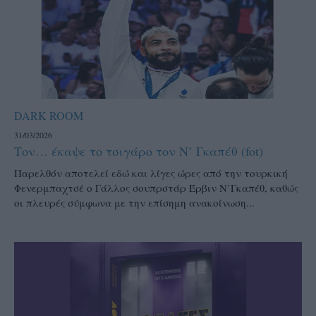
DARK ROOM
31/03/2026
Τον… έκαψε το τσιγάρο τον Ν’ Γκαπέθ (fot)
Παρελθόν αποτελεί εδώ και λίγες ώρες από την τουρκική
Φενερμπαχτσέ ο Γάλλος σουπρστάρ Έρβιν Ν’Γκαπέθ, καθώς
οι πλευρές σύμφωνα με την επίσημη ανακοίνωση...