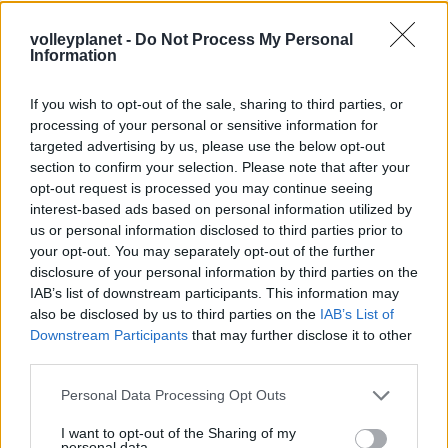
Παναθηναϊκού με την
ιστορία
volleyplanet -
Do Not Process My Personal
Information
If you wish to opt-out of the sale, sharing to third parties, or
ΗΛΙΑΣ ΠΑΠΑΪΩΑΝΝΟΥ
processing of your personal or sensitive information for
08/03/2026
targeted advertising by us, please use the below opt-out
Αναγνώριση και σεβασμός
section to confirm your selection. Please note that after your
οι σημαντικότερες νίκες του
opt-out request is processed you may continue seeing
Α.Ο. Θήρας
interest-based ads based on personal information utilized by
us or personal information disclosed to third parties prior to
your opt-out. You may separately opt-out of the further
disclosure of your personal information by third parties on the
IAB’s list of downstream participants. This information may
also be disclosed by us to third parties on the
IAB’s List of
Downstream Participants
that may further disclose it to other
third parties.
Please note that this website/app uses one or more Google
Personal Data Processing Opt Outs
services and may gather and store information including but
not limited to your visit or usage behaviour. You may click to
I want to opt-out of the Sharing of my
personal data.