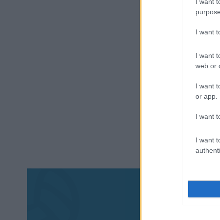
I want t
purpose
I want 
I want t
web or d
I want t
or app.
I want t
I want t
authenti
Aκολου
πα