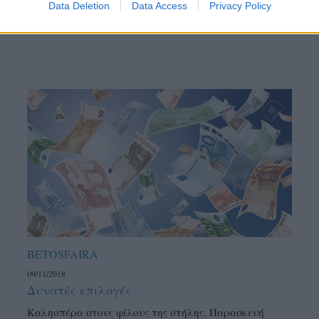
Data Deletion
Data Access
Privacy Policy
BETOSFAIRA
09/11/2018
Δυνατές επιλογές
Καλησπέρα στους φίλους της στήλης. Παρασκευή