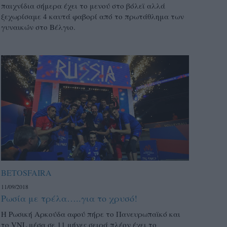
παιχνίδια σήμερα έχει το μενού στο βόλεϊ αλλά
ξεχωρίσαμε 4 καυτά φαβορί από το πρωτάθλημα των
γυναικών στο Βέλγιο.
BETOSFAIRA
11/09/2018
Ρωσία με τρέλα…..για το χρυσό!
Η Ρωσική Αρκούδα αφού πήρε το Πανευρωπαϊκό και
το VNL μέσα σε 11 μήνες σειρά πλέον έχει το