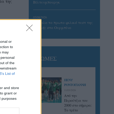
ία της
Βίλτενμπουργκ
05/08/2026
Ισόπαλο το πρωτο φιλικό τεστ της
Εθνικής στο Ουρμπίνο
sonal or
ection to
ou may
ΓΝΩΜΕΣ
 personal
out of the
 downstream
B’s List of
ΠΕΝΥ
ΡΟΝΤΟΓΙΑΝΝΗ
er and store
11/03/2026
to grant or
Από την
ed purposes
Περούτζια του
2000 στο σήμερα:
Tο τρίτο