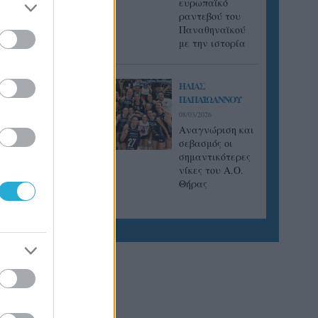
ευρωπαϊκό
ραντεβού του
Παναθηναϊκού
με την ιστορία
ΗΛΙΑΣ
ΠΑΠΑΪΩΑΝΝΟΥ
08/03/2026
Αναγνώριση και
σεβασμός οι
σημαντικότερες
νίκες του Α.Ο.
Θήρας