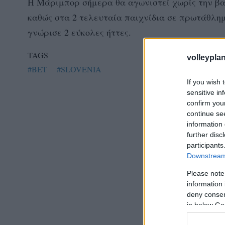
Η Μάριμπορ σήμερα θα αγωνιστεί χωρίς την βασ
καθώς στα 2 τελευταία παιχνίδια σε πρωτάθλη
γνώρισε 2 εύκολες ήττες.
TAGS
volleyplan
#BET
#SLOVENIA
If you wish 
sensitive in
confirm you
continue se
information 
further disc
participants
Downstream 
Please note
information 
deny consent
in below Go