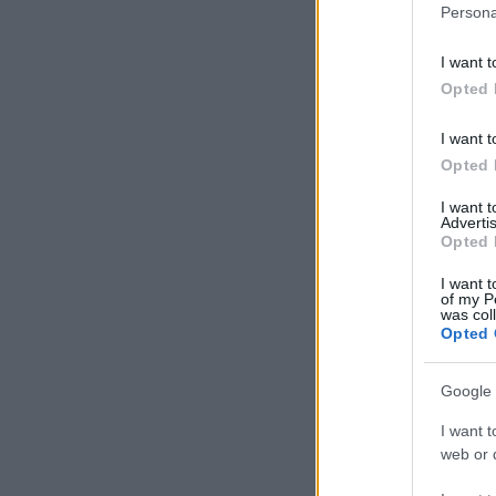
Persona
I want t
Opted 
I want t
Opted 
I want 
Advertis
Opted 
I want t
of my P
was col
Opted 
Google 
I want t
web or d