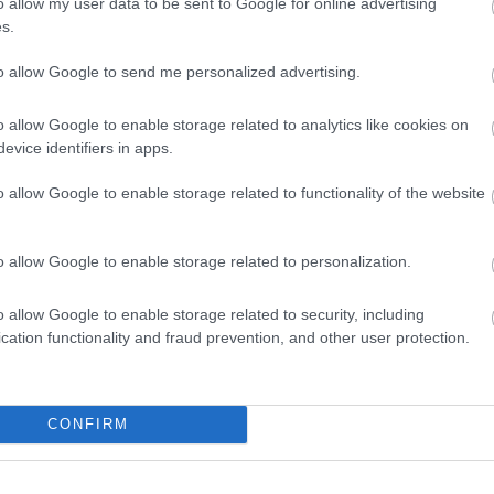
o allow my user data to be sent to Google for online advertising
s.
to allow Google to send me personalized advertising.
o allow Google to enable storage related to analytics like cookies on
evice identifiers in apps.
o allow Google to enable storage related to functionality of the website
o allow Google to enable storage related to personalization.
o allow Google to enable storage related to security, including
cation functionality and fraud prevention, and other user protection.
θήστε μας
CONFIRM
ντού…