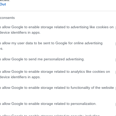
ίσουμε πολλά ματς απέναντι τους. Θα έχουμε έξι αγών
Out
τέσσερις θα είμαστε πολύ ικανοποιημένοι».
consents
«Κάναμε μία ακόμα καλή εμφάνιση. Η ομάδα
ίπε:
o allow Google to enable storage related to advertising like cookies on
evice identifiers in apps.
ω της διακοπής είχαμε την ευκαιρία να προετοιμαστο
κριση στα ημιτελικά και με καλές εμφανίσεις. Πρώτα
o allow my user data to be sent to Google for online advertising
 οι τελικοί και στο πρωτάθλημα και στο κύπελλο. Πιστ
s.
λύτερη του φόρμα και η σημερινή μας εμφάνιση το απ
to allow Google to send me personalized advertising.
o allow Google to enable storage related to analytics like cookies on
«Ήταν ένας άθλος φέτος γιατί φτάσαμε στην 7
ς είπε:
evice identifiers in apps.
οίνικα Σύρου αλλά και μέχρι εδώ που φτάσαμε είναι 
 σετ. Ο ΠΑΟΚ έχει μπει σε άλλη τροχιά. Ηταν σαφώς
o allow Google to enable storage related to functionality of the website
 Έχει μπει σε άλλη διαδικασία. Είναι σε εγρήγορση για
ον δεύτερο αγώνα θέλουμε να κάνουμε ένα καλό παιχν
o allow Google to enable storage related to personalization.
 πάρει υπόσχεση από παράγοντες της Ραβέννα πως θα 
o allow Google to enable storage related to security, including