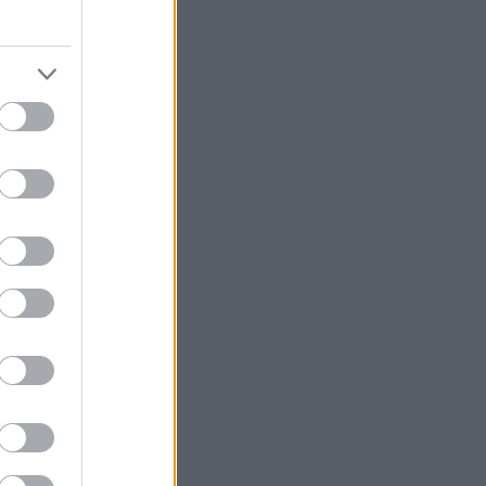
ες
ύμε
 η
εύω πως
έδειξε».
η θέση.
μεγάλη
 το
ίδι. Θα
μείνουν