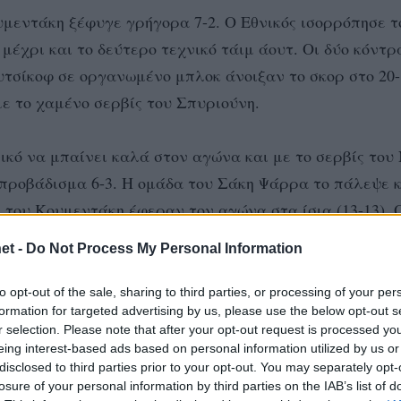
μεντάκη ξέφυγε γρήγορα 7-2. Ο Εθνικός ισορρόπησε τ
έχρι και το δεύτερο τεχνικό τάιμ άουτ. Οι δύο κόντρ
υτσίκοφ σε οργανωμένο μπλοκ άνοιξαν το σκορ στο 20-
 με το χαμένο σερβίς του Σπυριούνη.
νικό να μπαίνει καλά στον αγώνα και με το σερβίς του
 προβάδισμα 6-3. Η ομάδα του Σάκη Ψάρρα το πάλεψε 
ις του Κουμεντάκη έφεραν τον αγώνα στα ίσια (13-13). 
 έκανε και λάθος επίθεση κι έτσι ο Εθνικός ξέφυγε 18
et -
Do Not Process My Personal Information
λά ο Βούλγαρος διαγώνιος έχασε το σερβίς και ο Εθνι
Ο Σπυριούνης έχασε και αυτός το σερβίς αλλά ο Κουμ
to opt-out of the sale, sharing to third parties, or processing of your per
formation for targeted advertising by us, please use the below opt-out s
ε ο Ουτσίκοφ έκαναν σερί 3-0 για το 23-20 και το σετ
r selection. Please note that after your opt-out request is processed y
ό τον Αμπανόζ).
eing interest-based ads based on personal information utilized by us or
disclosed to third parties prior to your opt-out. You may separately opt-
losure of your personal information by third parties on the IAB’s list of
ις μετά από κακές υποδοχές του Εθνικού σε σερβίς του