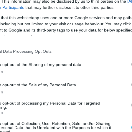
. This information may also be disclosed by us to third parties on the
IA
ς και ο ορεξάτος Στίγγας που ξεκίνησε βασικός στο 3ο
Participants
that may further disclose it to other third parties.
κτόξευσε τη διαφορά στο 20-10. Ο Εθνικός πέταξε λευκή
 that this website/app uses one or more Google services and may gath
including but not limited to your visit or usage behaviour. You may click 
ηρίου ο οποίος με μπλοκ στον Ράμος Πέρεζ έβαλε την
 to Google and its third-party tags to use your data for below specifi
ogle consent section.
l Data Processing Opt Outs
o opt-out of the Sharing of my personal data.
κόμα δεν έχουμε μπει στο ρυθμό αυτών των αγώνων.
In
καμε καλά σήμερα. Κερδίσαμε εύκολα το πρώτο σετ,. 
o opt-out of the Sale of my Personal Data.
 ρυθμό. Θα πάμε στην έδρα του Εθνικού με στόχο να
In
 Θέλουμε να είμαστε έτοιμοι για τα κρίσιμα ματς. Εμ
to opt-out of processing my Personal Data for Targeted
άδες. Θέλουμε να παίξουμε καλύτερα σε σχέση με τον
ing.
In
 παιχνίδι το προσεγγίζουμε διαφορετικά. Αυτό θα κάν
o opt-out of Collection, Use, Retention, Sale, and/or Sharing
ες στο πρωτάθλημα ο Ολυμπιακός δεν έχει χάσει αγώνα
ersonal Data that Is Unrelated with the Purposes for which it
lected.