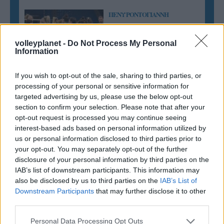
ΠΕΝΥ ΡΟΝΤΟΓΙΑΝΝΗ
11/03/2026
Από την Περούτζια του 2000
volleyplanet -
Do Not Process My Personal
στο σήμερα: Tο τρίτο
Information
ευρωπαϊκό ραντεβού του
Παναθηναϊκού με την
ιστορία
If you wish to opt-out of the sale, sharing to third parties, or
processing of your personal or sensitive information for
targeted advertising by us, please use the below opt-out
section to confirm your selection. Please note that after your
ΗΛΙΑΣ ΠΑΠΑΪΩΑΝΝΟΥ
opt-out request is processed you may continue seeing
08/03/2026
interest-based ads based on personal information utilized by
Αναγνώριση και σεβασμός
us or personal information disclosed to third parties prior to
οι σημαντικότερες νίκες του
your opt-out. You may separately opt-out of the further
Α.Ο. Θήρας
disclosure of your personal information by third parties on the
IAB’s list of downstream participants. This information may
also be disclosed by us to third parties on the
IAB’s List of
Downstream Participants
that may further disclose it to other
third parties.
Please note that this website/app uses one or more Google
Personal Data Processing Opt Outs