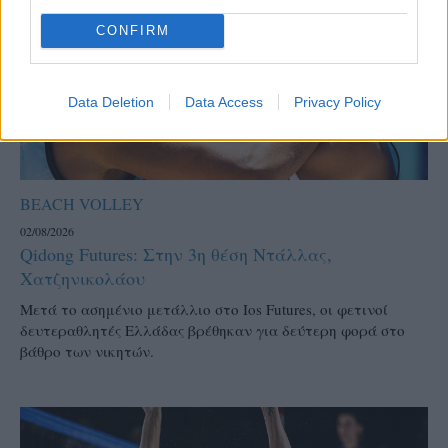
CONFIRM
Data Deletion
Data Access
Privacy Policy
BEACH VOLLEY
02/08/2026
Qidong Futures: Στην 3η θέση Ντάλλας,
Χατζηνικολάου
Μετά το ασημένιο μετάλλιο στο Ios Futures, οι φετινοί
δευτεραθλητές Ελλάδας βρέθηκαν για δεύτερη φορά στο
βάθρο των νικητών.