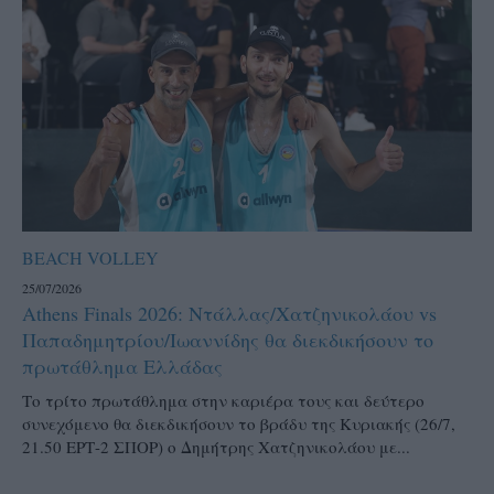
BEACH VOLLEY
25/07/2026
Athens Finals 2026: Ντάλλας/Χατζηνικολάου vs
Παπαδημητρίου/Ιωαννίδης θα διεκδικήσουν το
πρωτάθλημα Ελλάδας
Το τρίτο πρωτάθλημα στην καριέρα τους και δεύτερο
συνεχόμενο θα διεκδικήσουν το βράδυ της Κυριακής (26/7,
21.50 ΕΡΤ-2 ΣΠΟΡ) ο Δημήτρης Χατζηνικολάου με...