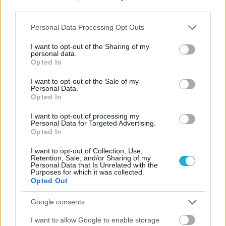
Ισόπαλο το πρωτο φιλικό τεστ της Εθνικής στο
third parties.
Ουρμπίνο
Please note that this website/app uses one or more Google
Personal Data Processing Opt Outs
services and may gather and store information including but
05/08/2026
not limited to your visit or usage behaviour. You may click to
I want to opt-out of the Sharing of my
personal data.
Προς στρατηγική συνεργασία ΠΑΣΑΠΠ και
grant or deny consent to Google and its third-party tags to
Opted In
Πανεπιστημίου Πατρών
use your data for below specified purposes in below Google
consent section.
I want to opt-out of the Sale of my
Personal Data.
05/08/2026
Opted In
Πρώτο δυνατό τεστ της Εθνικής Γυναικών επί ιταλικού
I want to opt-out of processing my
εδάφους με Σουηδία
Personal Data for Targeted Advertising.
Opted In
I want to opt-out of Collection, Use,
Retention, Sale, and/or Sharing of my
Personal Data that Is Unrelated with the
Purposes for which it was collected.
ΓΝΩΜΕΣ
Opted Out
Google consents
I want to allow Google to enable storage
ΠΕΝΥ ΡΟΝΤΟΓΙΑΝΝΗ