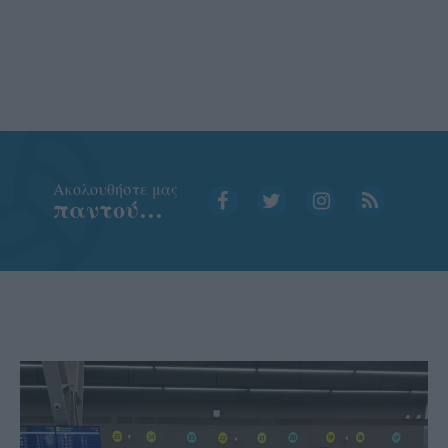
Aκολουθήστε μας
παντού…