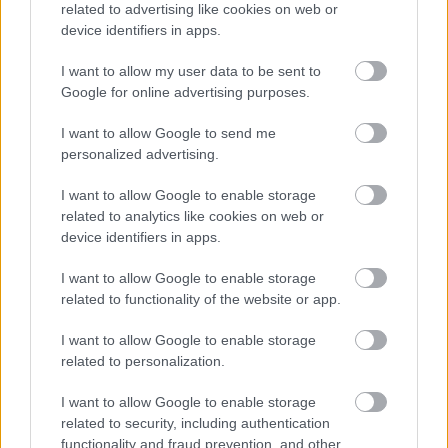
related to advertising like cookies on web or
11/03/2026
device identifiers in apps.
Από την Περούτζια του 2000
στο σήμερα: Tο τρίτο
ευρωπαϊκό ραντεβού του
I want to allow my user data to be sent to
Παναθηναϊκού με την
Google for online advertising purposes.
ιστορία
I want to allow Google to send me
personalized advertising.
ΗΛΙΑΣ ΠΑΠΑΪΩΑΝΝΟΥ
I want to allow Google to enable storage
08/03/2026
related to analytics like cookies on web or
Αναγνώριση και σεβασμός
device identifiers in apps.
οι σημαντικότερες νίκες του
Α.Ο. Θήρας
I want to allow Google to enable storage
related to functionality of the website or app.
I want to allow Google to enable storage
related to personalization.
I want to allow Google to enable storage
related to security, including authentication
functionality and fraud prevention, and other