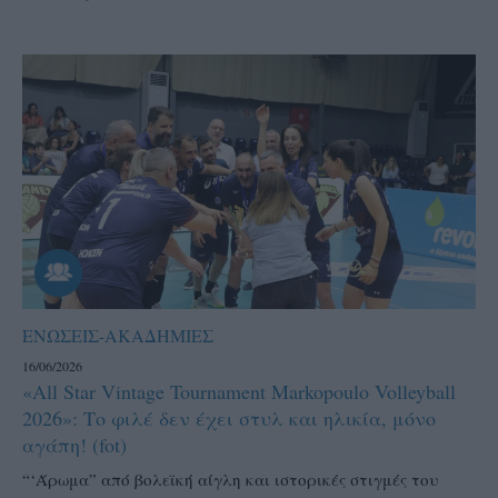
ΕΝΩΣΕΙΣ-ΑΚΑΔΗΜΙΕΣ
16/06/2026
«All Star Vintage Tournament Markopoulo Volleyball
2026»: Το φιλέ δεν έχει στυλ και ηλικία, μόνο
αγάπη! (fot)
“‘Άρωμα” από βολεϊκή αίγλη και ιστορικές στιγμές του