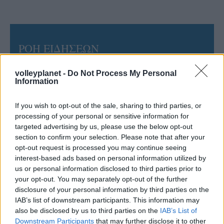
ΡΟΗ ΕΙΔΗΣΕΩΝ
06/08/2026
volleyplanet -
Do Not Process My Personal
Το πάλεψε μέχρι τέλους η Εθνική γυναικών κόντρα
Information
στην Ιταλία Β’
If you wish to opt-out of the sale, sharing to third parties, or
processing of your personal or sensitive information for
06/08/2026
targeted advertising by us, please use the below opt-out
Η FIVB σχεδιάζει να διοργανώσει το Παγκόσμιο
section to confirm your selection. Please note that after your
Πρωτάθλημα τον Δεκέμβριο – Αντιδρούν οι σύλλογοι
opt-out request is processed you may continue seeing
interest-based ads based on personal information utilized by
us or personal information disclosed to third parties prior to
06/08/2026
your opt-out. You may separately opt-out of the further
Έτοιμη για… υψηλές πτήσεις η Μπενφίκα του Ψάρρα
με τον «Ιπτάμενο Ολλανδό» Βίλτενμπουργκ
disclosure of your personal information by third parties on the
IAB’s list of downstream participants. This information may
also be disclosed by us to third parties on the
IAB’s List of
05/08/2026
Downstream Participants
that may further disclose it to other