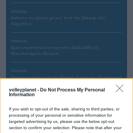
05/08/2026
Ισόπαλο το πρωτο φιλικό τεστ της Εθνικής στο
Ουρμπίνο
05/08/2026
Προς στρατηγική συνεργασία ΠΑΣΑΠΠ και
Πανεπιστημίου Πατρών
05/08/2026
Πρώτο δυνατό τεστ της Εθνικής Γυναικών επί ιταλικού
εδάφους με Σουηδία
volleyplanet -
Do Not Process My Personal
Information
If you wish to opt-out of the sale, sharing to third parties, or
processing of your personal or sensitive information for
ΓΝΩΜΕΣ
targeted advertising by us, please use the below opt-out
section to confirm your selection. Please note that after your