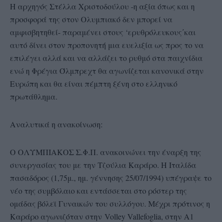
Η αρχηγός Στέλλα Χριστοδούλου -η αξία όπως και η
προσφορά της στον Ολυμπιακό δεν μπορεί να
αμφισβητηθεί- παραμένει στους ‘ερυθρόλευκους΄και
αυτό δίνει στον προπονητή μια ευελιξία ως προς το να
επιλέγει αλλά και να αλλάζει το ρυθμό στα παιχνίδια
ενώ η Φρέγια Όλμπρεχτ θα αγωνίζεται κανονικά στην
Ευρώπη και θα είναι πέμπτη ξένη στο ελληνικό
πρωτάθλημα.
Αναλυτικά η ανακοίνωση:
Ο ΟΛΥΜΠΙΑΚΟΣ Σ.Φ.Π. ανακοινώνει την έναρξη της
συνεργασίας του με την Τζούλια Καράρο. Η Ιταλίδα
πασαδόρος (1,75μ., ημ. γέννησης 25/07/1994) υπέγραψε το
νέο της συμβόλαιο και εντάσσεται στο ρόστερ της
ομάδας βόλεϊ Γυναικών του συλλόγου. Μέχρι πρότινος η
Καράρο αγωνιζόταν στην
Volley Vallefoglia, στην Α1