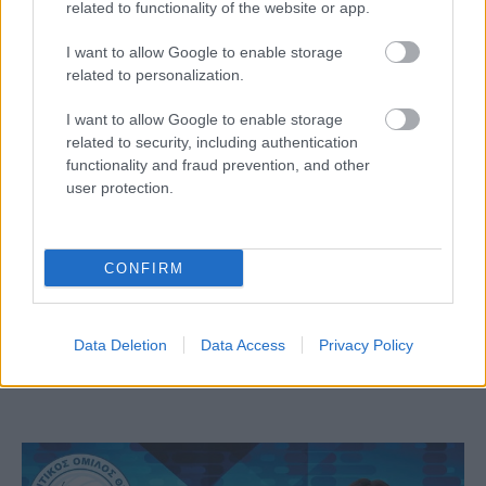
related to functionality of the website or app.
I want to allow Google to enable storage
related to personalization.
I want to allow Google to enable storage
related to security, including authentication
functionality and fraud prevention, and other
user protection.
Aκολουθήστε μας
παντού…
CONFIRM
Data Deletion
Data Access
Privacy Policy