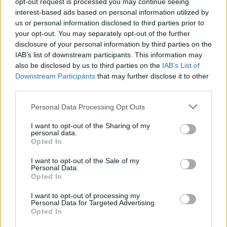
opt-out request is processed you may continue seeing
interest-based ads based on personal information utilized by
ΠΕΝΥ ΡΟΝΤΟΓΙΑΝΝΗ
us or personal information disclosed to third parties prior to
11/03/2026
your opt-out. You may separately opt-out of the further
Από την Περούτζια του 2000
disclosure of your personal information by third parties on the
στο σήμερα: Tο τρίτο
IAB’s list of downstream participants. This information may
ευρωπαϊκό ραντεβού του
also be disclosed by us to third parties on the
IAB’s List of
Παναθηναϊκού με την
Downstream Participants
that may further disclose it to other
ιστορία
third parties.
Please note that this website/app uses one or more Google
Personal Data Processing Opt Outs
services and may gather and store information including but
ΗΛΙΑΣ ΠΑΠΑΪΩΑΝΝΟΥ
not limited to your visit or usage behaviour. You may click to
I want to opt-out of the Sharing of my
08/03/2026
personal data.
grant or deny consent to Google and its third-party tags to
Αναγνώριση και σεβασμός
Opted In
use your data for below specified purposes in below Google
οι σημαντικότερες νίκες του
consent section.
Α.Ο. Θήρας
I want to opt-out of the Sale of my
Personal Data.
Opted In
I want to opt-out of processing my
Personal Data for Targeted Advertising.
Opted In