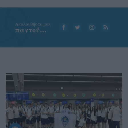
Aκολουθήστε μας
παντού…