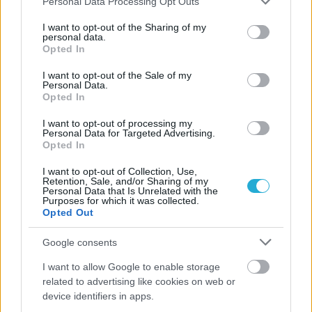
Personal Data Processing Opt Outs
Προς στρατηγική συνεργασία ΠΑΣΑΠΠ και
services and may gather and store information including but
Πανεπιστημίου Πατρών
not limited to your visit or usage behaviour. You may click to
I want to opt-out of the Sharing of my
personal data.
grant or deny consent to Google and its third-party tags to
Opted In
use your data for below specified purposes in below Google
05/08/2026
consent section.
Πρώτο δυνατό τεστ της Εθνικής Γυναικών επί ιταλικού
I want to opt-out of the Sale of my
Personal Data.
εδάφους με Σουηδία
Opted In
I want to opt-out of processing my
Personal Data for Targeted Advertising.
Opted In
ΓΝΩΜΕΣ
I want to opt-out of Collection, Use,
Retention, Sale, and/or Sharing of my
Personal Data that Is Unrelated with the
Purposes for which it was collected.
Opted Out
ΠΕΝΥ ΡΟΝΤΟΓΙΑΝΝΗ
Google consents
11/03/2026
Από την Περούτζια του 2000
I want to allow Google to enable storage
στο σήμερα: Tο τρίτο
related to advertising like cookies on web or
ευρωπαϊκό ραντεβού του
device identifiers in apps.
Παναθηναϊκού με την