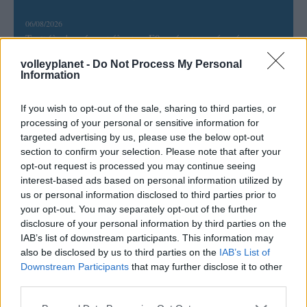
06/08/2026
Το πάλεψε μέχρι τέλους η Εθνική γυναικών κόντρα
στην Ιταλία Β’
volleyplanet -
Do Not Process My Personal
Information
06/08/2026
Η FIVB σχεδιάζει να διοργανώσει το Παγκόσμιο
If you wish to opt-out of the sale, sharing to third parties, or
Πρωτάθλημα τον Δεκέμβριο – Αντιδρούν οι σύλλογοι
processing of your personal or sensitive information for
targeted advertising by us, please use the below opt-out
section to confirm your selection. Please note that after your
06/08/2026
opt-out request is processed you may continue seeing
Έτοιμη για… υψηλές πτήσεις η Μπενφίκα του Ψάρρα
interest-based ads based on personal information utilized by
με τον «Ιπτάμενο Ολλανδό» Βίλτενμπουργκ
us or personal information disclosed to third parties prior to
your opt-out. You may separately opt-out of the further
disclosure of your personal information by third parties on the
05/08/2026
IAB’s list of downstream participants. This information may
Ισόπαλο το πρωτο φιλικό τεστ της Εθνικής στο
also be disclosed by us to third parties on the
IAB’s List of
Ουρμπίνο
Downstream Participants
that may further disclose it to other
third parties.
05/08/2026
Please note that this website/app uses one or more Google