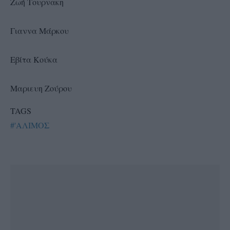
Ζωή Τουρνακη
Γιαννα Μάρκου
Εβίτα Κούκα
Μαριευη Ζούρου
TAGS
#'ΑΛΙΜΟΣ