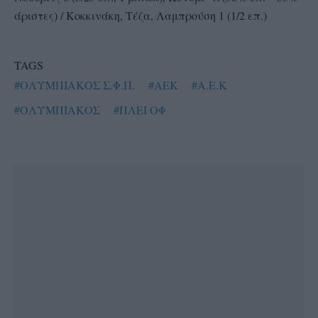
άριστες) / Κοκκινάκη, Τέζα, Λαμπρούση 1 (1/2 επ.)
TAGS
#ΟΛΥΜΠΙΑΚΟΣ Σ.Φ.Π.
#AEK
#Α.Ε.Κ
#ΟΛΥΜΠΙΑΚΟΣ
#ΠΛΕΙ ΟΦ