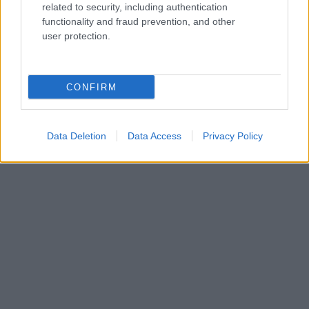
related to security, including authentication
08/03/2026
functionality and fraud prevention, and other
Αναγνώριση και σεβασμός
user protection.
οι σημαντικότερες νίκες του
Α.Ο. Θήρας
CONFIRM
Data Deletion
Data Access
Privacy Policy