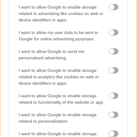
Προς στρατηγική συνεργασία ΠΑΣΑΠΠ και
I want to allow Google to enable storage
Πανεπιστημίου Πατρών
related to advertising like cookies on web or
device identifiers in apps.
I want to allow my user data to be sent to
Google for online advertising purposes.
ΓΝΩΜΕΣ
I want to allow Google to send me
personalized advertising.
I want to allow Google to enable storage
ΠΕΝΥ ΡΟΝΤΟΓΙΑΝΝΗ
related to analytics like cookies on web or
11/03/2026
device identifiers in apps.
Από την Περούτζια του 2000
στο σήμερα: Tο τρίτο
I want to allow Google to enable storage
ευρωπαϊκό ραντεβού του
related to functionality of the website or app.
Παναθηναϊκού με την
ιστορία
I want to allow Google to enable storage
related to personalization.
I want to allow Google to enable storage
ΗΛΙΑΣ ΠΑΠΑΪΩΑΝΝΟΥ