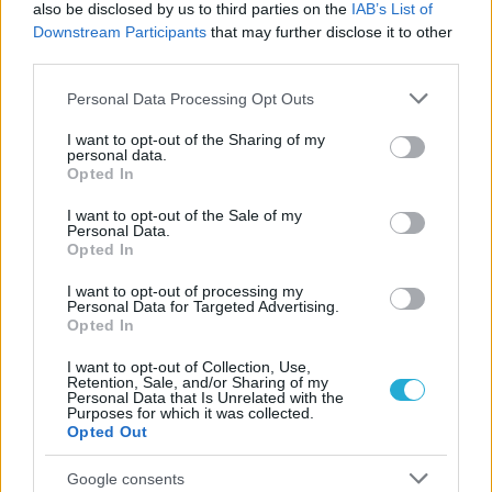
also be disclosed by us to third parties on the
IAB’s List of
Downstream Participants
that may further disclose it to other
06/08/2026
third parties.
Το πάλεψε μέχρι τέλους η Εθνική γυναικών κόντρα
στην Ιταλία Β’
Please note that this website/app uses one or more Google
Personal Data Processing Opt Outs
services and may gather and store information including but
not limited to your visit or usage behaviour. You may click to
I want to opt-out of the Sharing of my
personal data.
06/08/2026
grant or deny consent to Google and its third-party tags to
Opted In
Η FIVB σχεδιάζει να διοργανώσει το Παγκόσμιο
use your data for below specified purposes in below Google
Πρωτάθλημα τον Δεκέμβριο – Αντιδρούν οι σύλλογοι
consent section.
I want to opt-out of the Sale of my
Personal Data.
Opted In
06/08/2026
Έτοιμη για… υψηλές πτήσεις η Μπενφίκα του Ψάρρα
I want to opt-out of processing my
Personal Data for Targeted Advertising.
με τον «Ιπτάμενο Ολλανδό» Βίλτενμπουργκ
Opted In
I want to opt-out of Collection, Use,
05/08/2026
Retention, Sale, and/or Sharing of my
Personal Data that Is Unrelated with the
Ισόπαλο το πρωτο φιλικό τεστ της Εθνικής στο
Purposes for which it was collected.
Ουρμπίνο
Opted Out
Google consents
05/08/2026