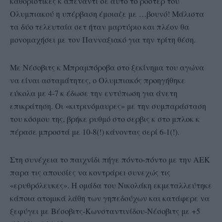
καθοριστικές κ απέναντι σε αυτό το ρόστερ του
Ολυμπιακού η υπέρβαση έμοιαζε με …βουνό! Μάλιστα
τα δύο τελευταία σετ ήταν μαρτύριο και πλέον θα
μονομαχήσει με τον Πανναξιακό για την τρίτη θέση.
Mε Νέσοβιτς κ Μπραμπόροβα στο ξεκίνημα του αγώνα
να είναι ασταμάτητες, ο Ολυμπιακός προηγήθηκε
εύκολα με 4-7 κ έδωσε την εντύπωση για άνετη
επικράτηση. Οι «κιτρινόμαυρες» με την συμπαράσταση
του κόσμου της, βρήκε ρυθμό στο σερβις κ στο μπλοκ κ
πέρασε μπροστά με 10-8(!) κάνοντας σερί 6-1(!).
Στη συνέχεια το παιχνίδι πήγε πόντο-πόντο με την ΑΕΚ
παρα τις απουσίες να κοντράρει συνεχώς τις
«ερυθρόλευκες». Η ομάδα του Νικολάκη εκμεταλλεύτηκε
κάποια ατομικά λάθη των γηπεδούχων και κατάφερε να
ξεφύγει με Βέσοβιτς-Κωνσταντινίδου-Νέσοβιτς με +5