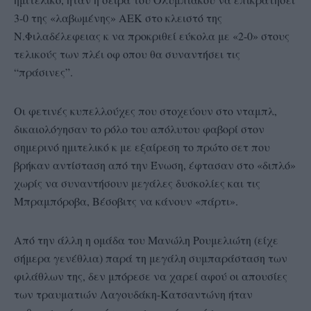
3-0 της «λαβωμένης» ΑΕΚ στο κλειστό της
Ν.Φιλαδέλεφειας κ να προκριθεί εύκολα με «2-0» στους
τελικούς των πλέι οφ οπου θα συναντήσει τις
“πράσινες”.
Οι φετινές κυπελλούχες που στοχεύουν στο νταμπλ,
δικαιολόγησαν το ρόλο του απόλυτου φαβορί στον
σημερινό ημιτελικό κ με εξαίρεση το πρώτο σετ που
βρήκαν αντίσταση από την Ένωση, έφτασαν στο «διπλό»
χωρίς να συναντήσουν μεγάλες δυσκολίες και τις
Μπραμπόροβα, Βέσοβιτς να κάνουν «πάρτι».
Από την άλλη η ομάδα του Μανώλη Ρουμελιώτη (είχε
σήμερα γενέθλια) παρά τη μεγάλη συμπαράσταση των
φιλάθλων της, δεν μπόρεσε να χαρεί αφού οι απουσίες
των τραυματιών Λαγουδάκη-Κατσαντώνη ήταν