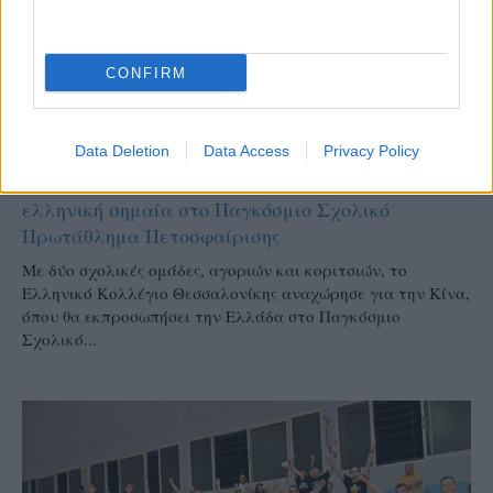
CONFIRM
ΕΝΩΣΕΙΣ-ΑΚΑΔΗΜΙΕΣ
Data Deletion
Data Access
Privacy Policy
01/07/2026
Το Ελληνικό Κολλέγιο Θεσσαλονίκης σηκώνει την
ελληνική σημαία στο Παγκόσμιο Σχολικό
Πρωτάθλημα Πετοσφαίρισης
Με δύο σχολικές ομάδες, αγοριών και κοριτσιών, το
Ελληνικό Κολλέγιο Θεσσαλονίκης αναχώρησε για την Κίνα,
όπου θα εκπροσωπήσει την Ελλάδα στο Παγκόσμιο
Σχολικό...