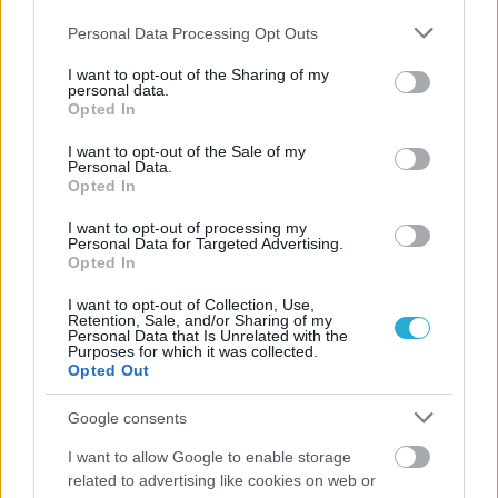
Please note that this website/app uses one or more Google
Personal Data Processing Opt Outs
services and may gather and store information including but
not limited to your visit or usage behaviour. You may click to
I want to opt-out of the Sharing of my
personal data.
grant or deny consent to Google and its third-party tags to
Opted In
use your data for below specified purposes in below Google
consent section.
I want to opt-out of the Sale of my
Personal Data.
Opted In
I want to opt-out of processing my
Personal Data for Targeted Advertising.
Opted In
I want to opt-out of Collection, Use,
Retention, Sale, and/or Sharing of my
Personal Data that Is Unrelated with the
Purposes for which it was collected.
Opted Out
Google consents
I want to allow Google to enable storage
related to advertising like cookies on web or