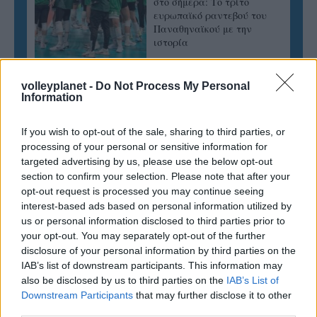
στο σήμερα: Tο τρίτο
ευρωπαϊκό ραντεβού του
Παναθηναϊκού με την
ιστορία
volleyplanet -
Do Not Process My Personal
Information
ΗΛΙΑΣ ΠΑΠΑΪΩΑΝΝΟΥ
08/03/2026
Αναγνώριση και σεβασμός
If you wish to opt-out of the sale, sharing to third parties, or
οι σημαντικότερες νίκες του
processing of your personal or sensitive information for
Α.Ο. Θήρας
targeted advertising by us, please use the below opt-out
section to confirm your selection. Please note that after your
opt-out request is processed you may continue seeing
interest-based ads based on personal information utilized by
us or personal information disclosed to third parties prior to
your opt-out. You may separately opt-out of the further
disclosure of your personal information by third parties on the
IAB’s list of downstream participants. This information may
also be disclosed by us to third parties on the
IAB’s List of
Downstream Participants
that may further disclose it to other
third parties.