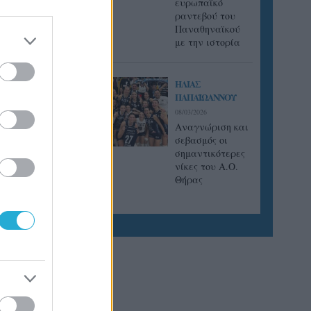
ευρωπαϊκό
ραντεβού του
Παναθηναϊκού
με την ιστορία
ΗΛΙΑΣ
ΠΑΠΑΪΩΑΝΝΟΥ
08/03/2026
Αναγνώριση και
σεβασμός οι
σημαντικότερες
νίκες του Α.Ο.
Θήρας