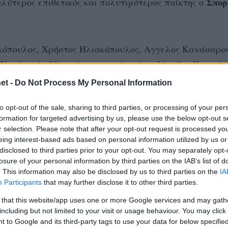
αλύτερος επιθετικός και πολυτιμότερος παίκτης ο
Σπύρ
όπουλος, Χρήστος Ηλιακόπουλος, Αγγελος Κανάσαρος
 Χανδρινός, Νίκος Αναγνωστόπουλος, Ιάκωβος Καφούρ
λέξανδρος Σταμπέλος, Αγγελος Φελέκης, Παναγιώτης
et -
Do Not Process My Personal Information
to opt-out of the sale, sharing to third parties, or processing of your per
formation for targeted advertising by us, please use the below opt-out s
r selection. Please note that after your opt-out request is processed y
eing interest-based ads based on personal information utilized by us or
disclosed to third parties prior to your opt-out. You may separately opt-
losure of your personal information by third parties on the IAB’s list of
. This information may also be disclosed by us to third parties on the
IA
Participants
that may further disclose it to other third parties.
 that this website/app uses one or more Google services and may gath
including but not limited to your visit or usage behaviour. You may click 
 to Google and its third-party tags to use your data for below specifi