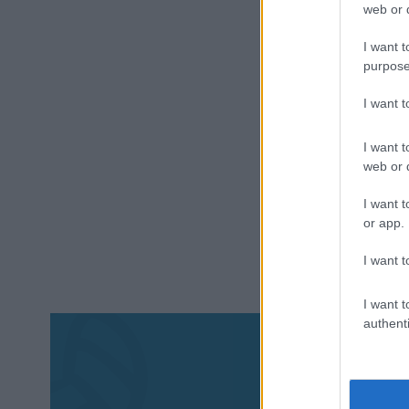
web or d
I want t
purpose
I want 
I want t
web or d
I want t
or app.
I want t
I want t
authenti
Aκολου
πα