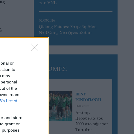
ος
του VNL
02/08/2026
Qidong Futures: Στην 3η θέση
,
Ντάλλας, Χατζηνικολάου
ος,
sonal or
ΓΝΩΜΕΣ
ection to
ou may
 personal
out of the
ΠΕΝΥ
 downstream
ΡΟΝΤΟΓΙΑΝΝΗ
B’s List of
11/03/2026
Από την
er and store
Περούτζια του
2000 στο σήμερα:
to grant or
Tο τρίτο
ed purposes