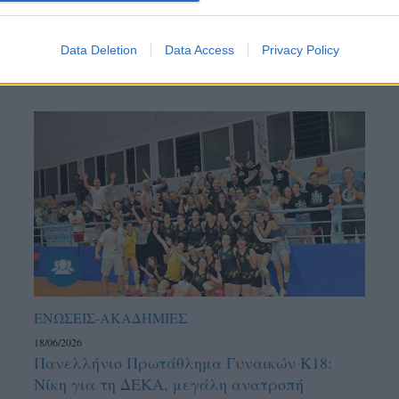
Data Deletion
Data Access
Privacy Policy
ΕΝΩΣΕΙΣ-ΑΚΑΔΗΜΙΕΣ
18/06/2026
Πανελλήνιο Πρωτάθλημα Γυναικών Κ18:
Νίκη για τη ΔΕΚΑ, μεγάλη ανατροπή