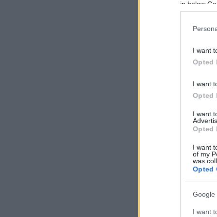
in below Go
Persona
I want t
Opted 
I want t
Opted 
I want 
Advertis
Opted 
I want t
of my P
was col
Opted 
Google 
I want t