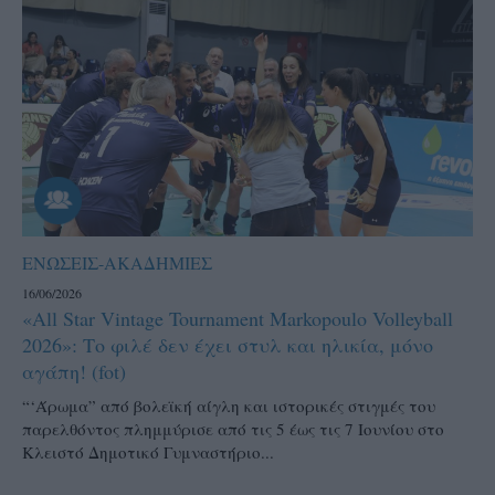
ΕΝΩΣΕΙΣ-ΑΚΑΔΗΜΙΕΣ
16/06/2026
«All Star Vintage Tournament Markopoulo Volleyball
2026»: Το φιλέ δεν έχει στυλ και ηλικία, μόνο
αγάπη! (fot)
“‘Άρωμα” από βολεϊκή αίγλη και ιστορικές στιγμές του
παρελθόντος πλημμύρισε από τις 5 έως τις 7 Ιουνίου στο
Κλειστό Δημοτικό Γυμναστήριο...