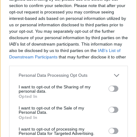
ευρωπαϊκό ραντεβού του
section to confirm your selection. Please note that after your
Παναθηναϊκού με την
opt-out request is processed you may continue seeing
ιστορία
interest-based ads based on personal information utilized by
us or personal information disclosed to third parties prior to
your opt-out. You may separately opt-out of the further
ΗΛΙΑΣ ΠΑΠΑΪΩΑΝΝΟΥ
disclosure of your personal information by third parties on the
IAB’s list of downstream participants. This information may
08/03/2026
also be disclosed by us to third parties on the
IAB’s List of
Αναγνώριση και σεβασμός
οι σημαντικότερες νίκες του
Downstream Participants
that may further disclose it to other
Α.Ο. Θήρας
third parties.
Please note that this website/app uses one or more Google
Personal Data Processing Opt Outs
services and may gather and store information including but
not limited to your visit or usage behaviour. You may click to
I want to opt-out of the Sharing of my
personal data.
grant or deny consent to Google and its third-party tags to
Opted In
use your data for below specified purposes in below Google
consent section.
I want to opt-out of the Sale of my
Personal Data.
Opted In
I want to opt-out of processing my
Personal Data for Targeted Advertising.