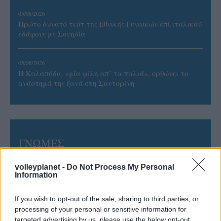
05/08/2026
Πρώτο δυνατό τεστ της Εθνικής Γυναικών επί ιταλικού
εδάφους με Σουηδία
05/08/2026
Η Καλαπόδα, «μία φίλη απ’ τα παλιά», ορθώνει το
ανάστημά της ξανά στη Σαντορίνη
ΓΝΩΜΕΣ
volleyplanet -
Do Not Process My Personal
Information
ΠΕΝΥ ΡΟΝΤΟΓΙΑΝΝΗ
11/03/2026
If you wish to opt-out of the sale, sharing to third parties, or
Από την Περούτζια του 2000
processing of your personal or sensitive information for
στο σήμερα: Tο τρίτο
targeted advertising by us, please use the below opt-out