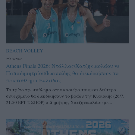
BEACH VOLLEY
25/07/2026
Athens Finals 2026: Ντάλλας/Χατζηνικολάου vs
Παπαδημητρίου/Ιωαννίδης θα διεκδικήσουν το
πρωτάθλημα Ελλάδας
Το τρίτο πρωτάθλημα στην καριέρα τους και δεύτερο
συνεχόμενο θα διεκδικήσουν το βράδυ της Κυριακής (26/7,
21.50 ΕΡΤ-2 ΣΠΟΡ) ο Δημήτρης Χατζηνικολάου με...