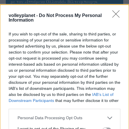
με τον «Ιπτάμενο Ολλανδό» Βίλτενμπουργκ
volleyplanet -
Do Not Process My Personal
05/08/2026
Information
Ισόπαλο το πρωτο φιλικό τεστ της Εθνικής στο
Ουρμπίνο
If you wish to opt-out of the sale, sharing to third parties, or
processing of your personal or sensitive information for
targeted advertising by us, please use the below opt-out
05/08/2026
section to confirm your selection. Please note that after your
Προς στρατηγική συνεργασία ΠΑΣΑΠΠ και
opt-out request is processed you may continue seeing
Πανεπιστημίου Πατρών
interest-based ads based on personal information utilized by
us or personal information disclosed to third parties prior to
your opt-out. You may separately opt-out of the further
disclosure of your personal information by third parties on the
IAB’s list of downstream participants. This information may
ΓΝΩΜΕΣ
also be disclosed by us to third parties on the
IAB’s List of
Downstream Participants
that may further disclose it to other
third parties.
Please note that this website/app uses one or more Google
ΠΕΝΥ ΡΟΝΤΟΓΙΑΝΝΗ
Personal Data Processing Opt Outs
services and may gather and store information including but
11/03/2026
not limited to your visit or usage behaviour. You may click to
I want to opt-out of the Sharing of my