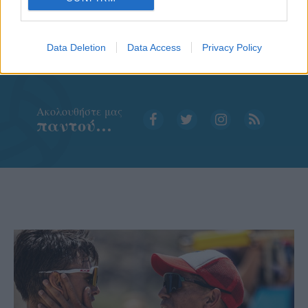
Data Deletion
Data Access
Privacy Policy
Aκολουθήστε μας
παντού…