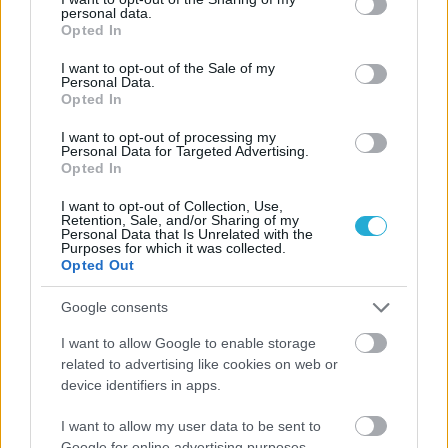
Από την Περούτζια του 2000
personal data.
grant or deny consent to Google and its third-party tags to
στο σήμερα: Tο τρίτο
Opted In
use your data for below specified purposes in below Google
ευρωπαϊκό ραντεβού του
Παναθηναϊκού με την
consent section.
I want to opt-out of the Sale of my
ιστορία
Personal Data.
Opted In
I want to opt-out of processing my
Personal Data for Targeted Advertising.
ΗΛΙΑΣ ΠΑΠΑΪΩΑΝΝΟΥ
Opted In
08/03/2026
Αναγνώριση και σεβασμός
I want to opt-out of Collection, Use,
Retention, Sale, and/or Sharing of my
οι σημαντικότερες νίκες του
Personal Data that Is Unrelated with the
Α.Ο. Θήρας
Purposes for which it was collected.
Opted Out
Google consents
I want to allow Google to enable storage
related to advertising like cookies on web or
device identifiers in apps.
I want to allow my user data to be sent to
Google for online advertising purposes.