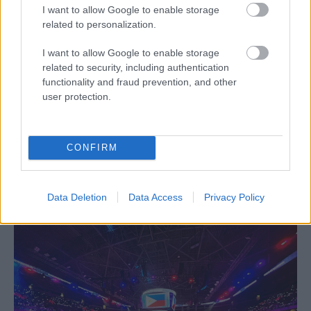
I want to allow Google to enable storage
related to personalization.
I want to allow Google to enable storage
related to security, including authentication
ΔΙΕΘΝΗ
functionality and fraud prevention, and other
user protection.
06/08/2026
Το πάλεψε μέχρι τέλους η Εθνική γυναικών
κόντρα στην Ιταλία Β’
CONFIRM
Θετικές εντυπώσεις άφησε στο δεύτερο φιλικό της επί
ιταλικού εδάφους η Εθνική Γυναικών καθώς στο πλαίσιο του
πλαίσιο του τουρνουά προετοιμασίας του Ουρμπίνο,...
Data Deletion
Data Access
Privacy Policy