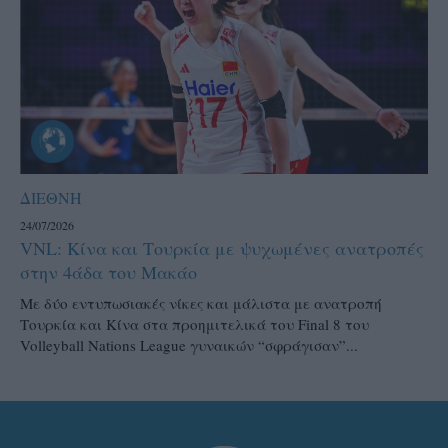
ΔΙΕΘΝΗ
24/07/2026
VNL: Κίνα και Τουρκία με ψυχωμένες ανατροπές
στην 4άδα του Μακάο
Με δύο εντυπωσιακές νίκες και μάλιστα με ανατροπή
Τουρκία και Κίνα στα προημιτελικά του Final 8 του
Volleyball Nations League γυναικών “σφράγισαν”...