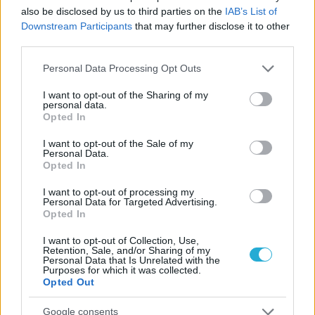
Πρώτο δυνατό τεστ της Εθνικής Γυναικών επί ιταλικού
also be disclosed by us to third parties on the
IAB’s List of
εδάφους με Σουηδία
Downstream Participants
that may further disclose it to other
third parties.
Please note that this website/app uses one or more Google
Personal Data Processing Opt Outs
services and may gather and store information including but
not limited to your visit or usage behaviour. You may click to
I want to opt-out of the Sharing of my
ΓΝΩΜΕΣ
personal data.
grant or deny consent to Google and its third-party tags to
Opted In
use your data for below specified purposes in below Google
consent section.
I want to opt-out of the Sale of my
Personal Data.
ΠΕΝΥ ΡΟΝΤΟΓΙΑΝΝΗ
Opted In
11/03/2026
I want to opt-out of processing my
Από την Περούτζια του 2000
Personal Data for Targeted Advertising.
στο σήμερα: Tο τρίτο
Opted In
ευρωπαϊκό ραντεβού του
Παναθηναϊκού με την
I want to opt-out of Collection, Use,
ιστορία
Retention, Sale, and/or Sharing of my
Personal Data that Is Unrelated with the
Purposes for which it was collected.
Opted Out
ΗΛΙΑΣ ΠΑΠΑΪΩΑΝΝΟΥ
Google consents