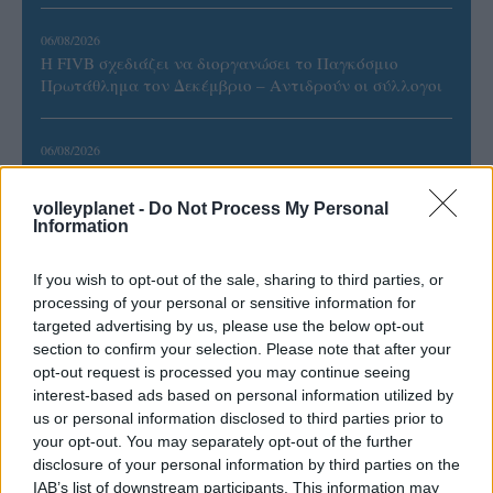
06/08/2026
Η FIVB σχεδιάζει να διοργανώσει το Παγκόσμιο
Πρωτάθλημα τον Δεκέμβριο – Αντιδρούν οι σύλλογοι
06/08/2026
Έτοιμη για… υψηλές πτήσεις η Μπενφίκα του Ψάρρα
με τον «Ιπτάμενο Ολλανδό» Βίλτενμπουργκ
volleyplanet -
Do Not Process My Personal
Information
05/08/2026
If you wish to opt-out of the sale, sharing to third parties, or
Ισόπαλο το πρωτο φιλικό τεστ της Εθνικής στο
processing of your personal or sensitive information for
Ουρμπίνο
targeted advertising by us, please use the below opt-out
section to confirm your selection. Please note that after your
05/08/2026
opt-out request is processed you may continue seeing
Προς στρατηγική συνεργασία ΠΑΣΑΠΠ και
interest-based ads based on personal information utilized by
Πανεπιστημίου Πατρών
us or personal information disclosed to third parties prior to
your opt-out. You may separately opt-out of the further
disclosure of your personal information by third parties on the
05/08/2026
IAB’s list of downstream participants. This information may