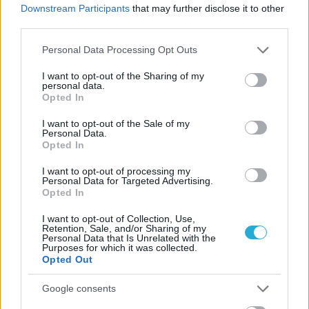
Downstream Participants
that may further disclose it to other
third parties.
Please note that this website/app uses one or more Google
Personal Data Processing Opt Outs
services and may gather and store information including but
not limited to your visit or usage behaviour. You may click to
I want to opt-out of the Sharing of my
personal data.
grant or deny consent to Google and its third-party tags to
Opted In
use your data for below specified purposes in below Google
consent section.
I want to opt-out of the Sale of my
Personal Data.
Opted In
I want to opt-out of processing my
Personal Data for Targeted Advertising.
Opted In
I want to opt-out of Collection, Use,
Retention, Sale, and/or Sharing of my
Personal Data that Is Unrelated with the
Purposes for which it was collected.
Opted Out
Google consents