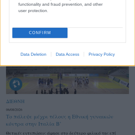
functionality and fraud prevention, and other
user protection.
CONFIRM
Data Deletion
Data Access
Privacy Policy
ΔΙΕΘΝΗ
06/08/2026
Το πάλεψε μέχρι τέλους η Εθνική γυναικών
κόντρα στην Ιταλία Β’
Θετικές εντυπώσεις άφησε στο δεύτερο φιλικό της επί