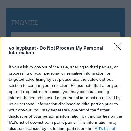
ΓΝΩΜΕΣ
ΠΕΝΥ ΡΟΝΤΟΓΙΑΝΝΗ
volleyplanet -
Do Not Process My Personal
Information
11/03/2026
Από την Περούτζια του 2000
στο σήμερα: Tο τρίτο
If you wish to opt-out of the sale, sharing to third parties, or
ευρωπαϊκό ραντεβού του
processing of your personal or sensitive information for
Παναθηναϊκού με την
targeted advertising by us, please use the below opt-out
ιστορία
section to confirm your selection. Please note that after your
opt-out request is processed you may continue seeing
interest-based ads based on personal information utilized by
us or personal information disclosed to third parties prior to
ΗΛΙΑΣ ΠΑΠΑΪΩΑΝΝΟΥ
your opt-out. You may separately opt-out of the further
08/03/2026
disclosure of your personal information by third parties on the
Αναγνώριση και σεβασμός
IAB’s list of downstream participants. This information may
οι σημαντικότερες νίκες του
Α.Ο. Θήρας
also be disclosed by us to third parties on the
IAB’s List of