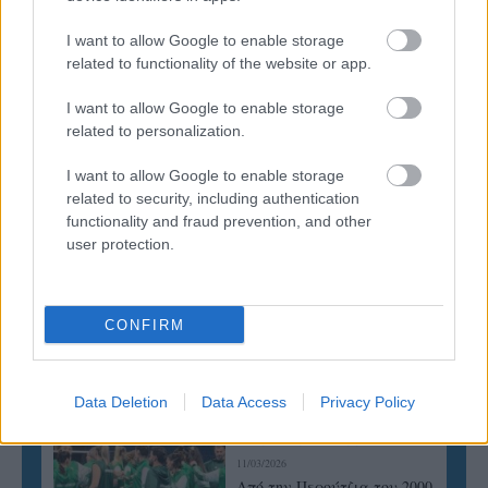
I want to allow Google to enable storage
06/08/2026
related to functionality of the website or app.
Έτοιμη για… υψηλές πτήσεις η Μπενφίκα του Ψάρρα
με τον «Ιπτάμενο Ολλανδό» Βίλτενμπουργκ
I want to allow Google to enable storage
related to personalization.
05/08/2026
I want to allow Google to enable storage
Ισόπαλο το πρωτο φιλικό τεστ της Εθνικής στο
related to security, including authentication
Ουρμπίνο
functionality and fraud prevention, and other
user protection.
CONFIRM
ΓΝΩΜΕΣ
Data Deletion
Data Access
Privacy Policy
ΠΕΝΥ ΡΟΝΤΟΓΙΑΝΝΗ
11/03/2026
Από την Περούτζια του 2000