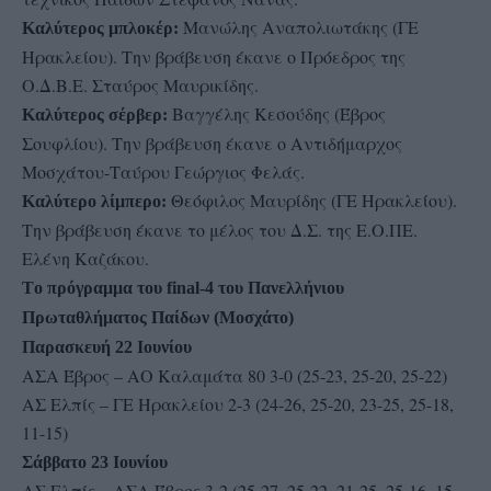
Μανώλης Αναπολιωτάκης (ΓΕ
Καλύτερος μπλοκέρ:
Ηρακλείου). Την βράβευση έκανε ο Πρόεδρος της
Ο.Δ.Β.Ε. Σταύρος Μαυρικίδης.
Βαγγέλης Κεσούδης (Έβρος
Καλύτερος σέρβερ:
Σουφλίου). Την βράβευση έκανε ο Αντιδήμαρχος
Μοσχάτου-Ταύρου Γεώργιος Φελάς.
Θεόφιλος Μαυρίδης (ΓΕ Ηρακλείου).
Καλύτερο λίμπερο:
Την βράβευση έκανε το μέλος του Δ.Σ. της Ε.Ο.ΠΕ.
Ελένη Καζάκου.
Τo πρόγραμμα του final-4 του Πανελλήνιου
Πρωταθλήματος Παίδων (Μοσχάτο)
Παρασκευή 22 Ιουνίου
ΑΣΑ Έβρος – ΑΟ Καλαμάτα 80 3-0 (25-23, 25-20, 25-22)
ΑΣ Ελπίς – ΓΕ Ηρακλείου 2-3 (24-26, 25-20, 23-25, 25-18,
11-15)
Σάββατο 23 Ιουνίου
ΑΣ Ελπίς – ΑΣΑ Έβρος 3-2 (25-27, 25-22, 21-25, 25-16, 15-