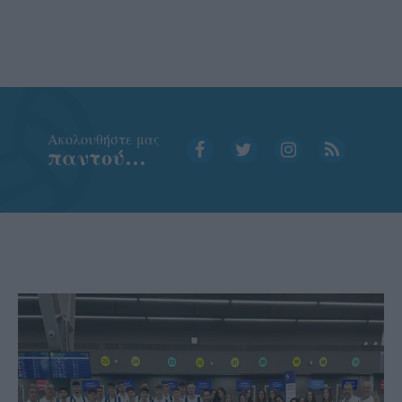
Aκολουθήστε μας
παντού…