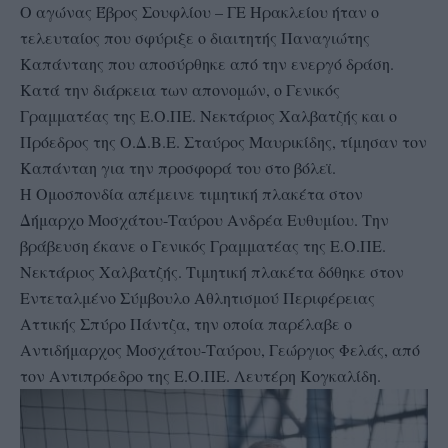
Ο αγώνας Έβρος Σουφλίου – ΓΕ Ηρακλείου ήταν ο
τελευταίος που σφύριξε ο διαιτητής Παναγιώτης
Καπάνταης που αποσύρθηκε από την ενεργό δράση.
Κατά την διάρκεια των απονομών, ο Γενικός
Γραμματέας της Ε.Ο.ΠΕ. Νεκτάριος Χαλβατζής και ο
Πρόεδρος της Ο.Δ.Β.Ε. Σταύρος Μαυρικίδης, τίμησαν τον
Καπάνταη για την προσφορά του στο βόλεϊ.
Η Ομοσπονδία απέμεινε τιμητική πλακέτα στον
Δήμαρχο Μοσχάτου-Ταύρου Ανδρέα Ευθυμίου. Την
βράβευση έκανε ο Γενικός Γραμματέας της Ε.Ο.ΠΕ.
Νεκτάριος Χαλβατζής. Τιμητική πλακέτα δόθηκε στον
Εντεταλμένο Σύμβουλο Αθλητισμού Περιφέρειας
Αττικής Σπύρο Πάντζα, την οποία παρέλαβε ο
Αντιδήμαρχος Μοσχάτου-Ταύρου, Γεώργιος Φελάς, από
τον Αντιπρόεδρο της Ε.Ο.ΠΕ. Λευτέρη Κογκαλίδη.