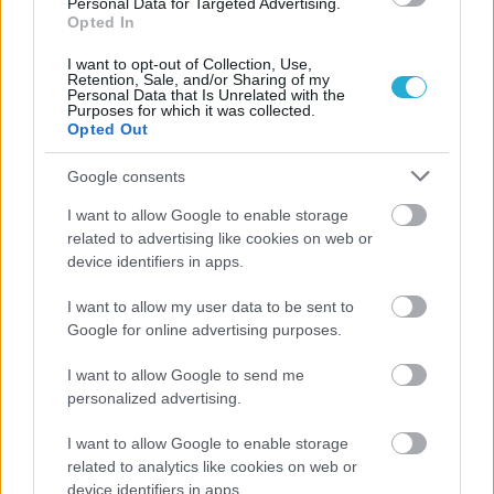
Personal Data for Targeted Advertising.
Opted In
ΡΟΗ ΕΙΔΗΣΕΩΝ
I want to opt-out of Collection, Use,
Retention, Sale, and/or Sharing of my
Personal Data that Is Unrelated with the
Purposes for which it was collected.
08/08/2026
Opted Out
Δείπνο της ΕΟΠΕ προς τιμήν του Ισίδωρου Κούβελου
παρουσία των Εθνικών ομάδων
Google consents
I want to allow Google to enable storage
07/08/2026
related to advertising like cookies on web or
«Αντίο» με ήττα για τις διεθνείς μας στο τουρνουά του
device identifiers in apps.
Ουρμπίνο
I want to allow my user data to be sent to
Google for online advertising purposes.
06/08/2026
Το πάλεψε μέχρι τέλους η Εθνική γυναικών κόντρα
I want to allow Google to send me
στην Ιταλία Β’
personalized advertising.
I want to allow Google to enable storage
06/08/2026
related to analytics like cookies on web or
Η FIVB σχεδιάζει να διοργανώσει το Παγκόσμιο
device identifiers in apps.
Πρωτάθλημα τον Δεκέμβριο – Αντιδρούν οι σύλλογοι