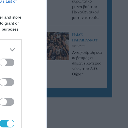
ευρωπαϊκό
B’s List of
ραντεβού του
Παναθηναϊκού
με την ιστορία
er and store
to grant or
ed purposes
ΗΛΙΑΣ
ΠΑΠΑΪΩΑΝΝΟΥ
08/03/2026
Αναγνώριση και
σεβασμός οι
δη στην
σημαντικότερες
νίκες του Α.Ο.
Θήρας