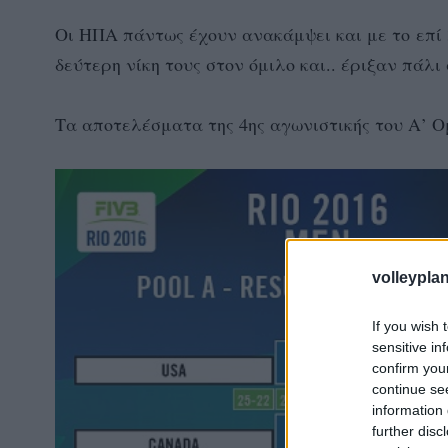
Οι ΗΠΑ πάντως έχουν ανακάμψει και με το επί 3-
δεύτερη νίκη τους στον όμιλο και.. έριξαν πάλ
Τα αποτελέσματα της 4ης αγωνιστικής του Α’ Ο
volleyplan
If you wish 
sensitive in
confirm you
continue se
information 
further disc