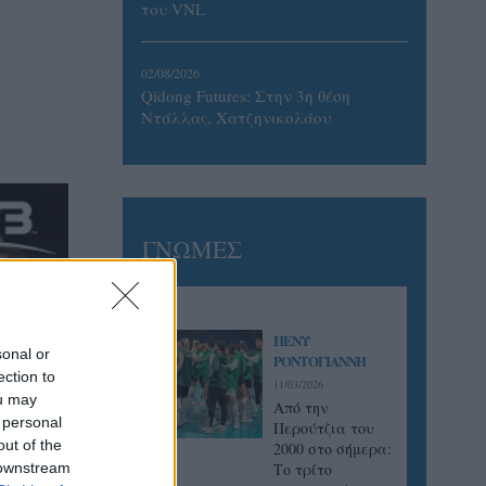
του VNL
02/08/2026
Qidong Futures: Στην 3η θέση
Ντάλλας, Χατζηνικολάου
ΓΝΩΜΕΣ
ΠΕΝΥ
sonal or
ΡΟΝΤΟΓΙΑΝΝΗ
ection to
11/03/2026
ou may
Από την
 personal
Περούτζια του
out of the
2000 στο σήμερα:
 downstream
Tο τρίτο