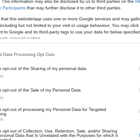
. This information may also be disclosed by us to third parties on the
IA
Participants
that may further disclose it to other third parties.
 that this website/app uses one or more Google services and may gath
including but not limited to your visit or usage behaviour. You may click 
 to Google and its third-party tags to use your data for below specifi
ogle consent section.
l Data Processing Opt Outs
 Αργεντινή, Πολωνία, Ρωσία και Ιράν να βρίσκονται ή
o opt-out of the Sharing of my personal data.
In
o opt-out of the Sale of my Personal Data.
ίλου:
In
to opt-out of processing my Personal Data for Targeted
ing.
In
o opt-out of Collection, Use, Retention, Sale, and/or Sharing
ersonal Data that Is Unrelated with the Purposes for which it
lected.