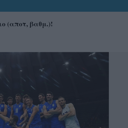
ο (αποτ, βαθμ.)!