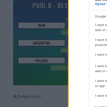
Opted 
Google 
I want t
web or d
I want t
purpose
I want 
I want t
web or d
I want t
or app.
Η βαθμολογία:
I want t
I want t