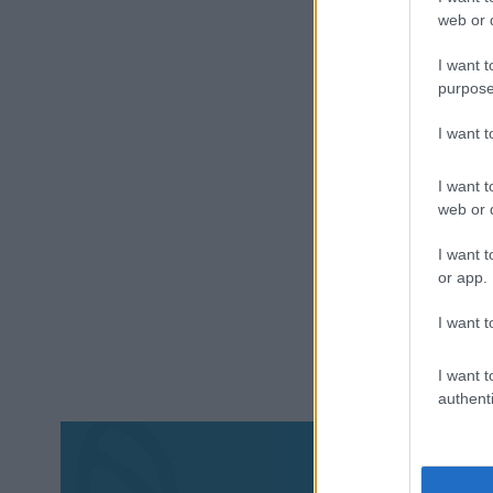
web or d
I want t
purpose
I want 
I want t
web or d
I want t
or app.
I want t
I want t
authenti
Aκολου