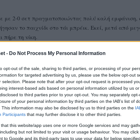
ε με 2-0 σετ πραγματοποιώντας πολύ καλή εμφάνιση,
γησαν το παιχνίδι στο τάι μπρέικ. Εκεί, μετά από με
 πήρε τη νίκη.
et -
Do Not Process My Personal Information
ακή 29/7 στις 20.00.
to opt-out of the sale, sharing to third parties, or processing of your per
formation for targeted advertising by us, please use the below opt-out s
r selection. Please note that after your opt-out request is processed y
eing interest-based ads based on personal information utilized by us or
τρέας 9 (4/9 επ., 2 άσσοι, 3 μπλοκ), Τζιουμάκας 17 (
disclosed to third parties prior to your opt-out. You may separately opt-
losure of your personal information by third parties on the IAB’s list of
. – 16% άριστες), Τακουρίδης 6 (2/8 επ., 1 άσσος, 3 μπλ
. This information may also be disclosed by us to third parties on the
IA
ιστες) / Δαρίδης (λ, 71% υπ. – 41% άριστες), Ράπτης 6 
Participants
that may further disclose it to other third parties.
ρας 4 (3/4 επ., 1 μπλοκ, 50% υπ. – 17% άριστες), Κασα
 that this website/app uses one or more Google services and may gath
including but not limited to your visit or usage behaviour. You may click 
 to Google and its third-party tags to use your data for below specifi
2 άσσοι, 2 μπλοκ, 29% υπ. – 7% άριστες), Ούντρις 5 (3