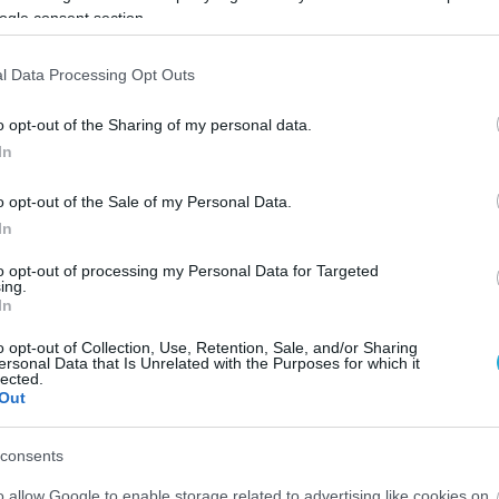
ogle consent section.
ύκιν, Μπουράου 10 (7/8 επ., 1 άσσος, 2 μπλοκ), Κουκλίν
στες) / Μπουντζιούκιν (λ, 40% υπ. – 20% άριστες), Ζαμπ
l Data Processing Opt Outs
ιτς 3 (3/5 επ.), Σματ 10 (8/13 επ., 2 μπλοκ), Πράνκο,
o opt-out of the Sharing of my personal data.
In
o opt-out of the Sale of my Personal Data.
ΚΟΡΩΣΙΑ
In
to opt-out of processing my Personal Data for Targeted
ing.
In
o opt-out of Collection, Use, Retention, Sale, and/or Sharing
ersonal Data that Is Unrelated with the Purposes for which it
lected.
Out
consents
o allow Google to enable storage related to advertising like cookies on