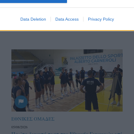
ντού…
Data Deletion
Data Access
Privacy Policy
ΕΘΝΙΚΕΣ ΟΜΑΔΕΣ
05/08/2026
Πρώτο δυνατό τεστ της Εθνικής Γυναικών επί