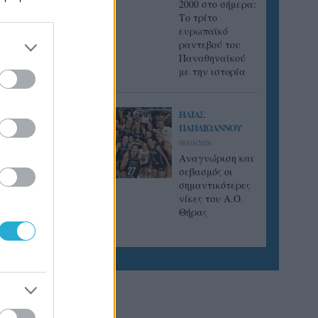
2000 στο σήμερα:
Tο τρίτο
σκι 15
ευρωπαϊκό
αρούσκι
ραντεβού του
Παναθηναϊκού
 Κούρας
με την ιστορία
ΗΛΙΑΣ
ΠΑΠΑΪΩΑΝΝΟΥ
08/03/2026
Αναγνώριση και
σεβασμός οι
σημαντικότερες
νίκες του Α.Ο.
Θήρας