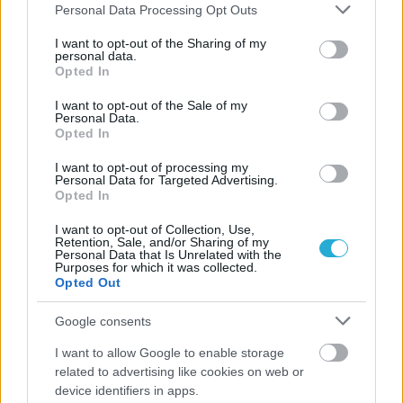
Please note that this website/app uses one or more Google
Personal Data Processing Opt Outs
services and may gather and store information including but
not limited to your visit or usage behaviour. You may click to
I want to opt-out of the Sharing of my
personal data.
grant or deny consent to Google and its third-party tags to
Opted In
use your data for below specified purposes in below Google
consent section.
I want to opt-out of the Sale of my
Personal Data.
Opted In
I want to opt-out of processing my
Personal Data for Targeted Advertising.
Opted In
I want to opt-out of Collection, Use,
Retention, Sale, and/or Sharing of my
Personal Data that Is Unrelated with the
Purposes for which it was collected.
Opted Out
Google consents
I want to allow Google to enable storage
related to advertising like cookies on web or
device identifiers in apps.