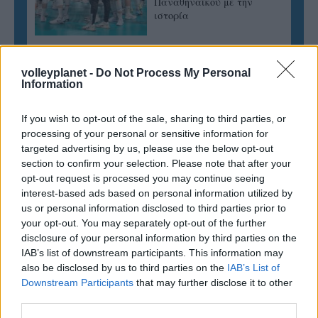
Παναθηναϊκού με την
ιστορία
ΗΛΙΑΣ ΠΑΠΑΪΩΑΝΝΟΥ
volleyplanet -
Do Not Process My Personal
Information
08/03/2026
Αναγνώριση και σεβασμός
οι σημαντικότερες νίκες του
If you wish to opt-out of the sale, sharing to third parties, or
Α.Ο. Θήρας
processing of your personal or sensitive information for
targeted advertising by us, please use the below opt-out
section to confirm your selection. Please note that after your
opt-out request is processed you may continue seeing
interest-based ads based on personal information utilized by
us or personal information disclosed to third parties prior to
your opt-out. You may separately opt-out of the further
disclosure of your personal information by third parties on the
IAB’s list of downstream participants. This information may
also be disclosed by us to third parties on the
IAB’s List of
Downstream Participants
that may further disclose it to other
third parties.