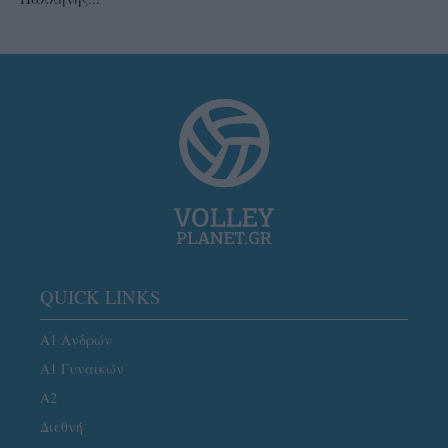
QUICK LINKS
Α1 Ανδρών
Α1 Γυναικών
A2
Διεθνή