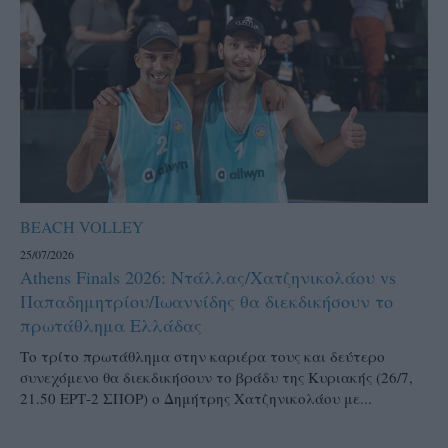
BEACH VOLLEY
25/07/2026
Athens Finals 2026: Ντάλλας/Χατζηνικολάου vs
Παπαδημητρίου/Ιωαννίδης θα διεκδικήσουν το
πρωτάθλημα Ελλάδας
Το τρίτο πρωτάθλημα στην καριέρα τους και δεύτερο
συνεχόμενο θα διεκδικήσουν το βράδυ της Κυριακής (26/7,
21.50 ΕΡΤ-2 ΣΠΟΡ) ο Δημήτρης Χατζηνικολάου με...