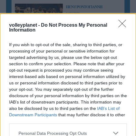
ΠΕΝΥ ΡΟΝΤΟΓΙΑΝΝΗ
11/03/2026
Από την Περούτζια του 2000
στο σήμερα: Tο τρίτο
volleyplanet -
Do Not Process My Personal
Information
ευρωπαϊκό ραντεβού του
Παναθηναϊκού με την
ιστορία
If you wish to opt-out of the sale, sharing to third parties, or
processing of your personal or sensitive information for
targeted advertising by us, please use the below opt-out
section to confirm your selection. Please note that after your
ΗΛΙΑΣ ΠΑΠΑΪΩΑΝΝΟΥ
opt-out request is processed you may continue seeing
08/03/2026
interest-based ads based on personal information utilized by
Αναγνώριση και σεβασμός
us or personal information disclosed to third parties prior to
οι σημαντικότερες νίκες του
your opt-out. You may separately opt-out of the further
Α.Ο. Θήρας
disclosure of your personal information by third parties on the
IAB’s list of downstream participants. This information may
also be disclosed by us to third parties on the
IAB’s List of
Downstream Participants
that may further disclose it to other
third parties.
Please note that this website/app uses one or more Google
Personal Data Processing Opt Outs