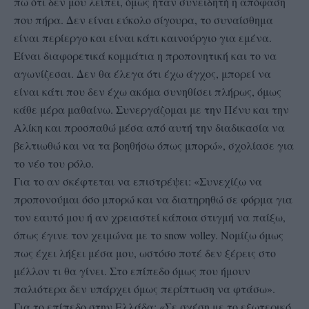
πω ότι δεν μου λείπει, όμως ήταν συνειδητή η απόφαση
που πήρα. Δεν είναι εύκολο σίγουρα, το συναίσθημα
είναι περίεργο και είναι κάτι καινούργιο για εμένα.
Είναι διαφορετικά κομμάτια η προπονητική και το να
αγωνίζεσαι. Δεν θα έλεγα ότι έχω άγχος, μπορεί να
είναι κάτι που δεν έχω ακόμα συνηθίσει πλήρως, όμως
κάθε μέρα μαθαίνω. Συνεργάζομαι με την Πένυ και την
Αλίκη και προσπαθώ μέσα από αυτή την διαδικασία να
βελτιωθώ και να τα βοηθήσω όπως μπορώ», σχολίασε για
το νέο του ρόλο.
Για το αν σκέφτεται να επιστρέψει: «Συνεχίζω να
προπονούμαι όσο μπορώ και να διατηρηθώ σε φόρμα για
τον εαυτό μου ή αν χρειαστεί κάποια στιγμή να παίξω,
όπως έγινε τον χειμώνα με το snow volley. Νομίζω όμως
πως έχει λήξει μέσα μου, ωστόσο ποτέ δεν ξέρεις στο
μέλλον τι θα γίνει. Στο επίπεδο όμως που ήμουν
παλιότερα δεν υπάρχει όμως περίπτωση να φτάσω».
Για το επίπεδο στην Ελλάδα: «Σε σχέση με το εξωτερικό