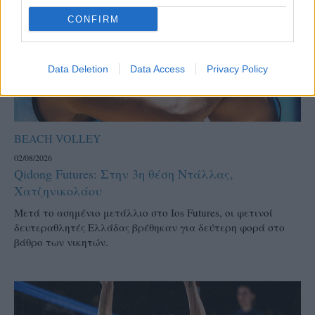
CONFIRM
Data Deletion
Data Access
Privacy Policy
BEACH VOLLEY
02/08/2026
Qidong Futures: Στην 3η θέση Ντάλλας,
Χατζηνικολάου
Μετά το ασημένιο μετάλλιο στο Ios Futures, οι φετινοί
δευτεραθλητές Ελλάδας βρέθηκαν για δεύτερη φορά στο
βάθρο των νικητών.