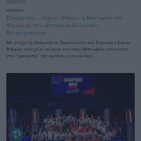
ΔΙΕΘΝΗ
06/08/2026
Έτοιμη για… υψηλές πτήσεις η Μπενφίκα του
Ψάρρα με τον «Ιπτάμενο Ολλανδό»
Βίλτενμπουργκ
Mε στόχο τη διάκριση σε Πορτογαλία και Ευρώπη ο Σάκης
Ψάρρας συνεχίζει το έργο του στην Μπενφίκα ντύνοντας
στα “χρώματα” της ομάδας, έναν ακόμη...