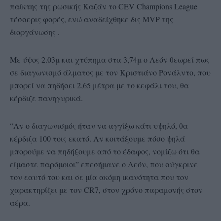
παίκτης της ρωσικής Καζάν το CEV Champions League
τέσσερις φορές, ενώ αναδείχθηκε δις MVP της
διοργάνωσης .
Με ύψος 2.03μ και χτύπημα στα 3,74μ ο Λεόν θεωρεί πως
σε διαγωνισμό άλματος με τον Κριστιάνο Ρονάλντο, που
μπορεί να πηδήσει 2,65 μέτρα με το κεφάλι του, θα
κέρδιζε πανηγυρικά.
“Αν ο διαγωνισμός ήταν να αγγίξω κάτι υψηλό, θα
κέρδιζα 100 τοις εκατό. Αν κοιτάξουμε πόσο ψηλά
μπορούμε να πηδήξουμε από το έδαφος, νομίζω ότι θα
είμαστε παρόμοιοι” επεσήμανε ο Λεόν, που σύγκρινε
τον εαυτό του και σε μία ακόμη ικανότητα που τον
χαρακτηρίζει με τον CR7, στον χρόνο παραμονής στον
αέρα.