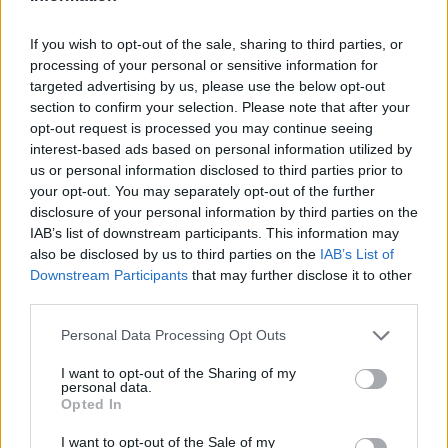
γυμναστήριο, αλλά μάλλον αυτό είναι απλά ένα φυσικό
δώρο και δεν μπορώ πραγματικά να το μελετήσω”
If you wish to opt-out of the sale, sharing to third parties, or
δήλωσε ο Λεόν που μιλώντας για δυο συμπατριώτες του,
processing of your personal or sensitive information for
τον κάτοχο του παγκόσμιου ρεκόρ άλματος, Javier
targeted advertising by us, please use the below opt-out
Sotomayor και τον πρώτο άνθρωπο που έσπασε το
section to confirm your selection. Please note that after your
opt-out request is processed you may continue seeing
φράγμα των εννέα μέτρων στο άλμα, Juan Miguel
interest-based ads based on personal information utilized by
Echevarria, παραδέχθηκε ότι οι Κουβανοί έχουν μία
us or personal information disclosed to third parties prior to
εξαιρετικοί ικανότητα στο άλμα.
your opt-out. You may separately opt-out of the further
disclosure of your personal information by third parties on the
IAB’s list of downstream participants. This information may
also be disclosed by us to third parties on the
IAB’s List of
Downstream Participants
that may further disclose it to other
third parties.
Please note that this website/app uses one or more Google
Personal Data Processing Opt Outs
services and may gather and store information including but
not limited to your visit or usage behaviour. You may click to
I want to opt-out of the Sharing of my
personal data.
grant or deny consent to Google and its third-party tags to
Opted In
use your data for below specified purposes in below Google
consent section.
I want to opt-out of the Sale of my