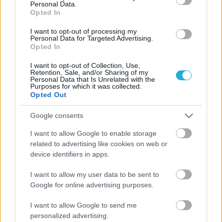
Personal Data.
Opted In
I want to opt-out of processing my
Personal Data for Targeted Advertising.
” Ναι, είναι αλήθεια, οι Κουβανοί αναγνωρίζονται σε
Opted In
όλο τον κόσμο ως σπουδαίοι άλτες. Νομίζω ότι είναι 50-
I want to opt-out of Collection, Use,
50, λίγη γενετική και λίγη σκληρή δουλειά. Στην Κούβα,
Retention, Sale, and/or Sharing of my
Personal Data that Is Unrelated with the
οι προπονήσεις είναι πολύ έντονες. Όταν ήμουν 16-17,
Purposes for which it was collected.
Opted Out
έκανα ασκήσεις “σκουότς” 180-200 κιλών, κάτι που είναι
πολύ για ένα παιδί. Θυμάμαι επίσης μερικές
Google consents
εξαντλητικές προπονήσεις με μια σειρά από άλματα σε
I want to allow Google to enable storage
κουτιά διαφορετικού ύψους…”
related to advertising like cookies on web or
device identifiers in apps.
I want to allow my user data to be sent to
Google for online advertising purposes.
I want to allow Google to send me
personalized advertising.