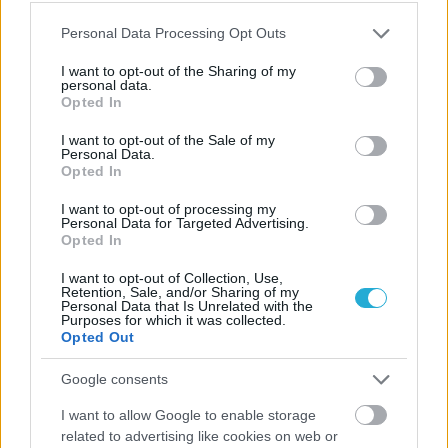
Please note that this website/app uses one or more Google
Personal Data Processing Opt Outs
services and may gather and store information including but
not limited to your visit or usage behaviour. You may click to
I want to opt-out of the Sharing of my
personal data.
grant or deny consent to Google and its third-party tags to
Opted In
use your data for below specified purposes in below Google
consent section.
I want to opt-out of the Sale of my
Personal Data.
Opted In
I want to opt-out of processing my
Personal Data for Targeted Advertising.
ΡΟΗ ΕΙΔΗΣΕΩΝ
Opted In
I want to opt-out of Collection, Use,
06/08/2026
Retention, Sale, and/or Sharing of my
Η FIVB σχεδιάζει να διοργανώσει το Παγκόσμιο
Personal Data that Is Unrelated with the
Πρωτάθλημα τον Δεκέμβριο – Αντιδρούν οι σύλλογοι
Purposes for which it was collected.
Opted Out
Google consents
06/08/2026
Έτοιμη για… υψηλές πτήσεις η Μπενφίκα του Ψάρρα
I want to allow Google to enable storage
με τον «Ιπτάμενο Ολλανδό» Βίλτενμπουργκ
related to advertising like cookies on web or