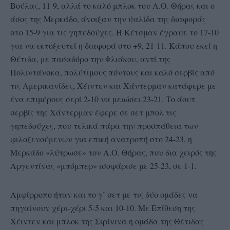
Βούλας, 11-9, αλλά το καλό μπλοκ του Α.Ο. Θήρας και ο
άσος της Μερκάδο, άνοιξαν την ψαλίδα της διαφοράς
στο 15-9 για τις γηπεδούχες. Η Κέτσμαν έγραψε το 17-10
για να εκτοξευτεί η διαφορά στο +9, 21-11. Κάπου εκεί η
Θέτιδα, με πασαδόρο την Φλιάκου, αντί της
Πολιντάνσκα, πολύτιμους πόντους και καλό σερβίς από
τις Αμερικανίδες, Χέιντεν και Χάντερμαν κατάφερε με
ένα επιμέρους σερί 2-10 να μειώσει 23-21. Το άουτ
σερβίς της Χάντερμαν έφερε σε σετ μπολ τις
γηπεδούχες, που τελικά πάρα την προσπάθεια των
φιλοξενούμενων για επική ανατροπή στο 24-23, η
Μερκάδο «λύτρωσε» τον Α.Ο. Θήρας, που δια χειρός της
Αργεντίνας «μπόμπερ» ισοφάρισε με 25-23, σε 1-1.
Αμφίρροπο ήταν και το γ’ σετ με τις δύο ομάδες να
πηγαίνουν χέρι-χέρι 5-5 και 10-10. Με Επίθεση της
Χέιντεν και μπλοκ της Σιρίνινα η ομάδα της Θέτιδας