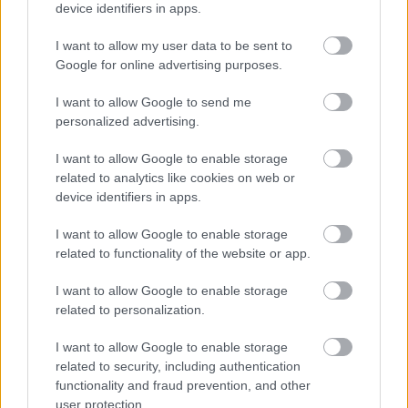
device identifiers in apps.
05/08/2026
I want to allow my user data to be sent to
Ισόπαλο το πρωτο φιλικό τεστ της Εθνικής στο
Google for online advertising purposes.
Ουρμπίνο
I want to allow Google to send me
05/08/2026
personalized advertising.
Προς στρατηγική συνεργασία ΠΑΣΑΠΠ και
Πανεπιστημίου Πατρών
I want to allow Google to enable storage
related to analytics like cookies on web or
device identifiers in apps.
05/08/2026
Πρώτο δυνατό τεστ της Εθνικής Γυναικών επί ιταλικού
I want to allow Google to enable storage
εδάφους με Σουηδία
related to functionality of the website or app.
I want to allow Google to enable storage
05/08/2026
related to personalization.
Η Καλαπόδα, «μία φίλη απ’ τα παλιά», ορθώνει το
ανάστημά της ξανά στη Σαντορίνη
I want to allow Google to enable storage
related to security, including authentication
functionality and fraud prevention, and other
user protection.