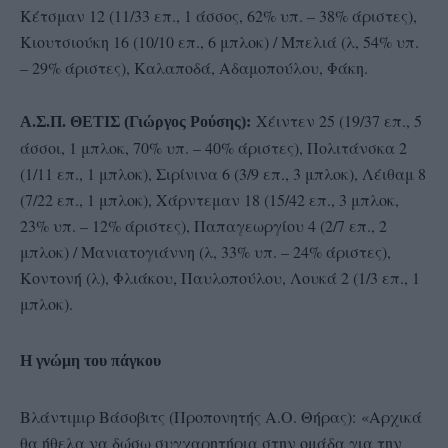
Κέτσμαν 12 (11/33 επ., 1 άσσος, 62% υπ. – 38% άριστες),
Κιουτσιούκη 16 (10/10 επ., 6 μπλοκ) / Μπελιά (λ, 54% υπ.
– 29% άριστες), Καλαποδά, Αδαμοπούλου, Φάκη.
Χέιντεν 25 (19/37 επ., 5
Α.Σ.Π. ΘΕΤΙΣ (Γιώργος Ρούσης):
άσσοι, 1 μπλοκ, 70% υπ. – 40% άριστες), Πολιτάνσκα 2
(1/11 επ., 1 μπλοκ), Σιρίνινα 6 (3/9 επ., 3 μπλοκ), Λέιθαμ 8
(7/22 επ., 1 μπλοκ), Χάρντεμαν 18 (15/42 επ., 3 μπλοκ,
23% υπ. – 12% άριστες), Παπαγεωργίου 4 (2/7 επ., 2
μπλοκ) / Μανιατογιάννη (λ, 33% υπ. – 24% άριστες),
Κοντονή (λ), Φλιάκου, Παυλοπούλου, Λουκά 2 (1/3 επ., 1
μπλοκ).
Η γνώμη του πάγκου
Βλάντιμιρ Βάσοβιτς (Προπονητής Α.Ο. Θήρας): «Αρχικά
θα ήθελα να δώσω συγχαρητήρια στην ομάδα για την