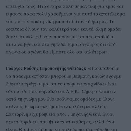
επιτυχία τους! Ήταν πάρα πολύ σημαντική για εμάς και
είμαστε πάρα πολύ χαρούμενοι για αυτό το αποτέλεσμα
και για την πρώτη νίκη μπροστά στον κόσμο μας. Τα
κορίτσια δίνουν τον καλύτερό τους εαυτό, όλη η ομάδα
δουλεύει σκληρά στην προπόνηση και προσπαθούμε
αυτό να βγει και στο γήπεδο. Είμαι σίγουρος ότι από
αγώνα σε αγώνα θα είμαστε όλο και καλύτεροι».
«Προσπαθούμε
Γιώργος Ρούσης (Προπονητής Θέτιδας):
να πάρουμε απ’όπου μπορούμε βαθμούς, καθώς έχουμε
δύσκολο πρόγραμμα και τα επόμενα παιχνίδια είναι
κόντρα σε Παναθηναϊκό και Α.Ε.Κ.. Σήμερα έπαιζαν
κατά τη γνώμη μου δύο ισοδύναμες ομάδες με ίδιους
στόχους. θεωρώ πως ήμασταν καλύτεροι αλλά η
Σαντορίνη είχε βοήθεια από… μηχανής Θεού. Είναι
αρκετές φάσεις που ήταν πεντακάθαρες, αλλά έτσι
είναι. Θα συνεχίσουμε να παλεύουμε στο γήπεδο και