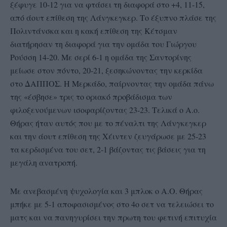
ξέφυγε 10-12 για να φτάσει τη διαφορά στο +4, 11-15,
από άουτ επίθεση της Λάνγκεγκερ. Το έξυπνο πλάσε της
Πολιντάνσκα και η κακή επίθεση της Κέτσμαν
διατήρησαν τη διαφορά για την ομάδα του Γιώργου
Ρούσση 14-20. Με σερί 6-1 η ομάδα της Σαντορίνης
μείωσε στον πόντο, 20-21, ξεσηκώνοντας την κερκίδα
στο ΔΑΠΠΟΣ. Η Μερκάδο, παίρνοντας την ομάδα πάνω
της «έσβησε» τρις το οριακό προβάδισμα των
φιλοξενούμενων ισοφαρίζοντας 23-23. Τελικά ο Α.ο.
Θήρας ήταν αυτός που με το πέναλτι της Λάνγκεγκερ
και την άουτ επίθεση της Χέιντεν ζευγάρωσε με 25-23
τα κερδισμένα του σετ, 2-1 βάζοντας τις βάσεις για τη
μεγάλη ανατροπή.
Με ανεβασμένη ψυχολογία και 3 μπλοκ ο Α.Ο. Θήρας
μπήκε με 5-1 αποφασισμένος στο 4ο σετ να τελειώσει το
ματς και να πανηγυρίσει την πρωτη του φετινή επιτυχία