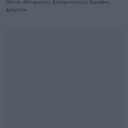
38% υπ.-30% άριστες), Χατζηαντώνη (λ), Γκέκοβιτς,
Δρέμπελα.