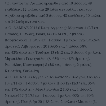
*Οι πόντοι της Λαμίας προήλθαν από 10 άσσους, 48
επιθέσεις, 12 μπλοκ και 29 λάθη αντιπάλων και του
Αιγάλεω προήλθαν από 3 άσσους, 48 επιθέσεις, 10 μπλοκ
και 34 λάθη αντιπάλων.
Α.Ο. ΛΑΜΙΑΣ 2013 (Ηλίας Αγγέλης): Μέμπους 4 (2/7 επ.,
1 άσσος, 1 μπλοκ), Ρόουζ 14 (12/34 επ., 2 μπλοκ),
Βαρμπάνοβα 11 (9/37 επ., 1 άσσος, 1 μπλοκ, 32% υπ.-24%
άριστες), Λίβινγκστον 20 (16/36 επ., 4 άσσοι, 58%
υπ.-42% άριστες), Τσιόγκα 13 (4/12 επ., 3 άσσοι, 6 μπλοκ),
Μητακίδου / Γεωργιάδου (λ, 63% υπ.-48% άριστες),
Ρωσιάδου, Κουτρουμπή 8 (5/8 επ., 1 άσσος, 2 μπλοκ),
Κτιστάκη, Σουλιώτη.
Α.Ο. ΑΙΓΑΛΕΩ (Αγγελική Αντωνιάδη): Βλάχου, Σάντρικ
10 (2/11 επ., 1 άσσος, 7 μπλοκ), Πιρβ 12 (12/37 επ., 35%
υπ.-17% άριστες), Μπαξιβανάκη 2 (1/3 επ., 1 άσσος),
Ντεκανί 17 (15/35 επ., 1 άσσος, 1 μπλοκ, 60% υπ.-30%
άριστες), Πετοβάρι 20 (18/42 επ., 2 μπλοκ) / Μάρκου (λ,