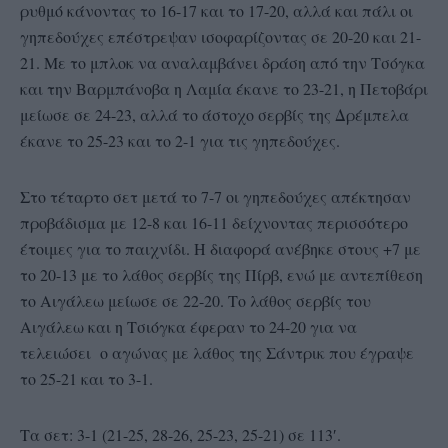
ρυθμό κάνοντας το 16-17 και το 17-20, αλλά και πάλι οι
γηπεδούχες επέστρεψαν ισοφαρίζοντας σε 20-20 και 21-
21. Με το μπλοκ να αναλαμβάνει δράση από την Τσόγκα
και την Βαρμπάνοβα η Λαμία έκανε το 23-21, η Πετοβάρι
μείωσε σε 24-23, αλλά το άστοχο σερβίς της Δρέμπελα
έκανε το 25-23 και το 2-1 για τις γηπεδούχες.
Στο τέταρτο σετ μετά το 7-7 οι γηπεδούχες απέκτησαν
προβάδισμα με 12-8 και 16-11 δείχνοντας περισσότερο
έτοιμες για το παιχνίδι. Η διαφορά ανέβηκε στους +7 με
το 20-13 με το λάθος σερβίς της Πίρβ, ενώ με αντεπίθεση
το Αιγάλεω μείωσε σε 22-20. Το λάθος σερβίς του
Αιγάλεω και η Τσιόγκα έφεραν το 24-20 για να
τελειώσει ο αγώνας με λάθος της Σάντρικ που έγραψε
το 25-21 και το 3-1.
Τα σετ: 3-1 (21-25, 28-26, 25-23, 25-21) σε 113′.