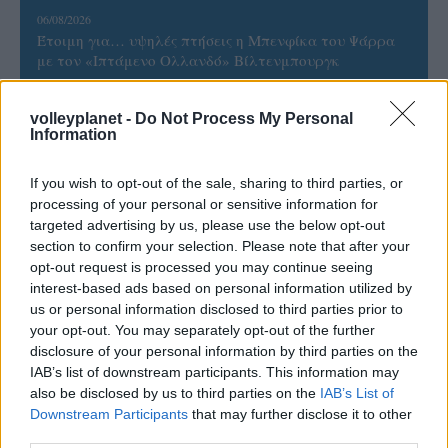
06/08/2026
Έτοιμη για… υψηλές πτήσεις η Μπενφίκα του Ψάρρα
με τον «Ιπτάμενο Ολλανδό» Βίλτενμπουργκ
volleyplanet -
Do Not Process My Personal
05/08/2026
Information
Ισόπαλο το πρωτο φιλικό τεστ της Εθνικής στο
Ουρμπίνο
If you wish to opt-out of the sale, sharing to third parties, or
processing of your personal or sensitive information for
05/08/2026
targeted advertising by us, please use the below opt-out
Προς στρατηγική συνεργασία ΠΑΣΑΠΠ και
section to confirm your selection. Please note that after your
Πανεπιστημίου Πατρών
opt-out request is processed you may continue seeing
interest-based ads based on personal information utilized by
us or personal information disclosed to third parties prior to
05/08/2026
your opt-out. You may separately opt-out of the further
Πρώτο δυνατό τεστ της Εθνικής Γυναικών επί ιταλικού
disclosure of your personal information by third parties on the
εδάφους με Σουηδία
IAB’s list of downstream participants. This information may
also be disclosed by us to third parties on the
IAB’s List of
Downstream Participants
that may further disclose it to other
third parties.