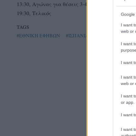
13:30, Αγώνας για θέσεις 3-4
19:30, Τελικός
Google 
I want t
TAGS
web or d
#ΕΘΝΙΚΗ ΕΦΗΒΩΝ
#ΙΣΠΑΝΙΑ
#ΤΟΥΡΚΙΑ
#ΤΟ
I want t
purpose
I want 
I want t
web or d
I want t
or app.
I want t
I want t
authenti