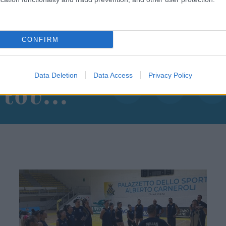
CONFIRM
θήστε μας
Data Deletion
Data Access
Privacy Policy
ντού…