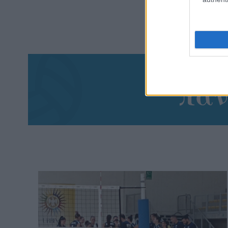
Aκολου
πα