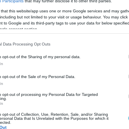
Participants
that may further disclose it to other third parties.
 2 άσοι, 2 μπλοκ), Ντογκουρλούκ 7 (6/10 επ., 1 μπλοκ), Τσ
 that this website/app uses one or more Google services and may gath
including but not limited to your visit or usage behaviour. You may click 
 4 (1/5 επ., 3 μπλοκ), Κιλίντς 9 (6/9 επ., 3 μπλοκ), Λαγ
 to Google and its third-party tags to use your data for below specifi
76% υπ. – 53% άριστες) / Καρ, Γιατγκίν 1 (1 άσο), Τουρ
ogle consent section.
l Data Processing Opt Outs
o opt-out of the Sharing of my personal data.
In
o opt-out of the Sale of my Personal Data.
In
to opt-out of processing my Personal Data for Targeted
ing.
In
o opt-out of Collection, Use, Retention, Sale, and/or Sharing
ersonal Data that Is Unrelated with the Purposes for which it
lected.
Out