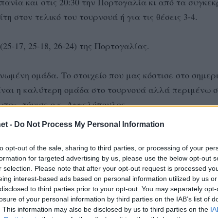
σπανία και στις 20:30 την Πορτογαλία κι από τα συγκε
η στον τελικό του τουρνουά ή για τις θέσεις 3-4.
25-17, 25-18, 26-24) της Πορτογαλίας.
νωμένη ομάδα. Το στοιχείο που μας κόστισε στο σημερ
 είναι η καλύτερη ομάδα στο τουρνουά αλλά περιμένω 
πο», τόνισε ο κ. Αγγελόπουλος.
et -
Do Not Process My Personal Information
to opt-out of the sale, sharing to third parties, or processing of your per
formation for targeted advertising by us, please use the below opt-out s
6 (6/9 επ.), Τσέλιος 6 (3/8 επ., 2 άσοι, 1 μπλοκ), Σπ
r selection. Please note that after your opt-out request is processed y
ιουμάκας 4 (4/11 επ., 53% υπ. – 47% άριστες), Κάββουρας
eing interest-based ads based on personal information utilized by us or
disclosed to third parties prior to your opt-out. You may separately opt-
ρηστινίδης, Αδάμ, Τσαρκάτογλου, Χαραλαμπίδης 4 (3/11
losure of your personal information by third parties on the IAB’s list of
. This information may also be disclosed by us to third parties on the
IA