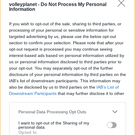
Ουρμπίνο
volleyplanet -
Do Not Process My Personal
Information
05/08/2026
If you wish to opt-out of the sale, sharing to third parties, or
Προς στρατηγική συνεργασία ΠΑΣΑΠΠ και
processing of your personal or sensitive information for
Πανεπιστημίου Πατρών
targeted advertising by us, please use the below opt-out
section to confirm your selection. Please note that after your
opt-out request is processed you may continue seeing
interest-based ads based on personal information utilized by
us or personal information disclosed to third parties prior to
ΓΝΩΜΕΣ
your opt-out. You may separately opt-out of the further
disclosure of your personal information by third parties on the
IAB’s list of downstream participants. This information may
also be disclosed by us to third parties on the
IAB’s List of
Downstream Participants
that may further disclose it to other
ΠΕΝΥ ΡΟΝΤΟΓΙΑΝΝΗ
third parties.
11/03/2026
Από την Περούτζια του 2000
Please note that this website/app uses one or more Google
Personal Data Processing Opt Outs
στο σήμερα: Tο τρίτο
services and may gather and store information including but
ευρωπαϊκό ραντεβού του
not limited to your visit or usage behaviour. You may click to
I want to opt-out of the Sharing of my
Παναθηναϊκού με την
personal data.
grant or deny consent to Google and its third-party tags to
ιστορία
Opted In