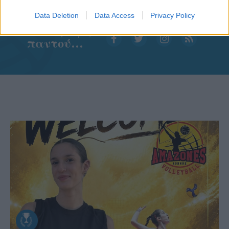
Data Deletion
Data Access
Privacy Policy
Aκολουθήστε μας
παντού…