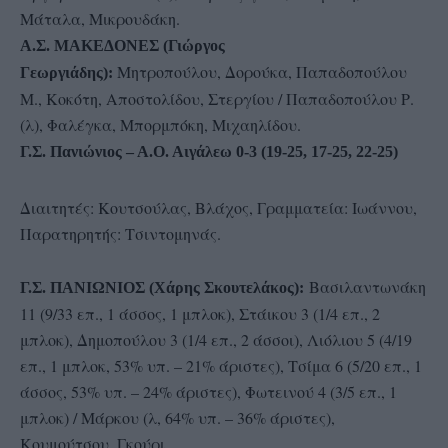
Μάταλα, Μικρουδάκη.
Α.Σ. ΜΑΚΕΔΟΝΕΣ (Γιώργος
Μητροπούλου, Δορούκα, Παπαδοπούλου
Γεωργιάδης):
Μ., Κοκότη, Αποστολίδου, Στεργίου / Παπαδοπούλου Ρ.
(λ), Φαλέγκα, Μπορμπόκη, Μιχαηλίδου.
Γ.Σ. Πανιώνιος – Α.Ο. Αιγάλεω 0-3 (19-25, 17-25, 22-25)
Διαιτητές: Κουτσούλας, Βλάχος, Γραμματεία: Ιωάννου,
Παρατηρητής: Τσιντομηνάς.
Βασιλαντωνάκη
Γ.Σ. ΠΑΝΙΩΝΙΟΣ (Χάρης Σκουτελάκος):
11 (9/33 επ., 1 άσσος, 1 μπλοκ), Στάικου 3 (1/4 επ., 2
μπλοκ), Δημοπούλου 3 (1/4 επ., 2 άσσοι), Λιόλιου 5 (4/19
επ., 1 μπλοκ, 53% υπ. – 21% άριστες), Τσίμα 6 (5/20 επ., 1
άσσος, 53% υπ. – 24% άριστες), Φωτεινού 4 (3/5 επ., 1
μπλοκ) / Μάρκου (λ, 64% υπ. – 36% άριστες),
Κουμούτσου, Γκούρι.