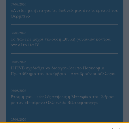
07/08/2026
«Αντίο» με ήττα για τις διεθνείς μας στο τουρνουά του
Ουρμπίνο
06/08/2026
Το πάλεψε μέχρι τέλους η Εθνική γυναικών κόντρα
στην Ιταλία Β’
06/08/2026
Η FIVB σχεδιάζει να διοργανώσει το Παγκόσμιο
Πρωτάθλημα τον Δεκέμβριο – Αντιδρούν οι σύλλογοι
06/08/2026
Έτοιμη για… υψηλές πτήσεις η Μπενφίκα του Ψάρρα
με τον «Ιπτάμενο Ολλανδό» Βίλτενμπουργκ
05/08/2026
Ισόπαλο το πρωτο φιλικό τεστ της Εθνικής στο