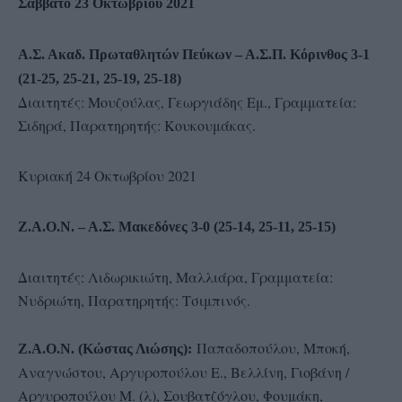
Σάββατο 23 Οκτωβρίου 2021
Α.Σ. Ακαδ. Πρωταθλητών Πεύκων – Α.Σ.Π. Κόρινθος 3-1
(21-25, 25-21, 25-19, 25-18)
Διαιτητές: Μουζούλας, Γεωργιάδης Εμ., Γραμματεία:
Σιδηρά, Παρατηρητής: Κουκουμάκας.
Κυριακή 24 Οκτωβρίου 2021
Ζ.Α.Ο.Ν. – Α.Σ. Μακεδόνες 3-0 (25-14, 25-11, 25-15)
Διαιτητές: Λιδωρικιώτη, Μαλλιάρα, Γραμματεία:
Νυδριώτη, Παρατηρητής: Τσιμπινός.
Παπαδοπούλου, Μποκή,
Ζ.Α.Ο.Ν. (Κώστας Λιώσης):
Αναγνώστου, Αργυροπούλου Ε., Βελλίνη, Γιοβάνη /
Αργυροπούλου Μ. (λ), Σουβατζόγλου, Φουμάκη,