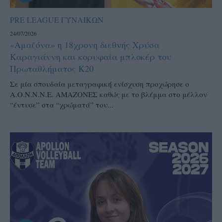
PRE LEAGUE ΓΥΝΑΙΚΩΝ
24/07/2026
«Αμαζόνα» η 18χρονη διεθνής Χρύσα
Καραγιάννη και κορυφαία μπλοκέρ του
Πρωταθλήματος Κ20
Σε μία σπουδαία μεταγραφική ενίσχυση προχώρησε ο
Α.Ο.Ν.Ν.Ν.Ε. ΑΜΑΖΟΝΕΣ καθώς με το βλέμμα στο μέλλον
“έντυσε” στα “χρώματά” του...