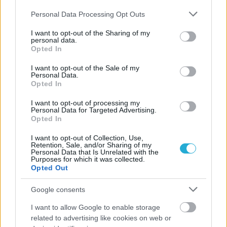
ΓΝΩΜΕΣ
Please note that this website/app uses one or more Google
Personal Data Processing Opt Outs
services and may gather and store information including but
not limited to your visit or usage behaviour. You may click to
I want to opt-out of the Sharing of my
personal data.
grant or deny consent to Google and its third-party tags to
ΠΕΝΥ ΡΟΝΤΟΓΙΑΝΝΗ
Opted In
use your data for below specified purposes in below Google
11/03/2026
consent section.
I want to opt-out of the Sale of my
Από την Περούτζια του 2000
Personal Data.
στο σήμερα: Tο τρίτο
Opted In
ευρωπαϊκό ραντεβού του
Παναθηναϊκού με την
I want to opt-out of processing my
ιστορία
Personal Data for Targeted Advertising.
Opted In
I want to opt-out of Collection, Use,
Retention, Sale, and/or Sharing of my
ΗΛΙΑΣ ΠΑΠΑΪΩΑΝΝΟΥ
Personal Data that Is Unrelated with the
Purposes for which it was collected.
08/03/2026
Opted Out
Αναγνώριση και σεβασμός
οι σημαντικότερες νίκες του
Α.Ο. Θήρας
Google consents
I want to allow Google to enable storage
related to advertising like cookies on web or