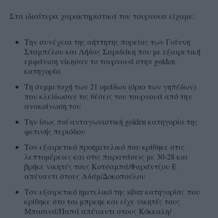
Στα ιδιαίτερα χαρακτηριστικά του τουρνουα είχαμε:
Tην συνέχεια της αήττητης πορείας των Γιάννη
Σταμπέλου και Λήδας Σαριδάκη που με εξαιρετική
εμφάνιση νίκησαν το τουρνουά στην golden
κατηγορία
Τη συμμετοχή των 21 ομάδων (όριο των γηπέδων)
που κλείδωσαν τις θέσεις του τουρνουά από την
ανακοίνωση του
Την ίσως πιό ανταγωνιστική golden κατηγορία της
φετινής περιόδου
Τον εξαιρετικό προημιτελικό που κρίθηκε στις
λεπτομέρειες και στις παρατάσεις με 30-28 και
βρήκε νικητές τους Κοτσαμπά/Φαράντζου Ε
απέναντι στους Αδάμ/Δοκοπούλου
Τον εξαιρετικό ημιτελικό της silver κατηγορίας που
κρίθηκε στο ται μπρεηκ και είχε νικητές τους
Μπασινά/Παπά απέναντι στους Κόκκαλη/