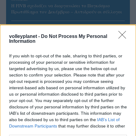
Η FIVB σχεδιάζει να διοργανώσει το Παγκόσμιο
Πρωτάθλημα τον Δεκέμβριο – Αντιδρούν οι σύλλογοι
06/08/2026
Έτοιμη για… υψηλές πτήσεις η Μπενφίκα του Ψάρρα
volleyplanet -
Do Not Process My Personal
Information
με τον «Ιπτάμενο Ολλανδό» Βίλτενμπουργκ
If you wish to opt-out of the sale, sharing to third parties, or
05/08/2026
processing of your personal or sensitive information for
Ισόπαλο το πρωτο φιλικό τεστ της Εθνικής στο
targeted advertising by us, please use the below opt-out
Ουρμπίνο
section to confirm your selection. Please note that after your
opt-out request is processed you may continue seeing
interest-based ads based on personal information utilized by
05/08/2026
us or personal information disclosed to third parties prior to
Προς στρατηγική συνεργασία ΠΑΣΑΠΠ και
your opt-out. You may separately opt-out of the further
Πανεπιστημίου Πατρών
disclosure of your personal information by third parties on the
IAB’s list of downstream participants. This information may
also be disclosed by us to third parties on the
IAB’s List of
Downstream Participants
that may further disclose it to other
third parties.