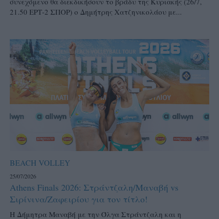
συνεχόμενο θα διεκδικήσουν το βράδυ της Κυριακής (26/7,
21.50 ΕΡΤ-2 ΣΠΟΡ) ο Δημήτρης Χατζηνικολάου με...
BEACH VOLLEY
25/07/2026
Athens Finals 2026: Στράντζαλη/Μαναβή vs
Σιρίνινα/Ζαφειρίου για τον τίτλο!
H Δήμητρα Μαναβή με την Όλγα Στράντζαλη και η