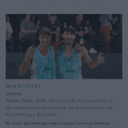
BEACH VOLLEY
25/07/2026
Athens Finals 2026: Ντάλλας/Χατζηνικολάου vs
Παπαδημητρίου/Ιωαννίδης θα διεκδικήσουν το
πρωτάθλημα Ελλάδας
Το τρίτο πρωτάθλημα στην καριέρα τους και δεύτερο