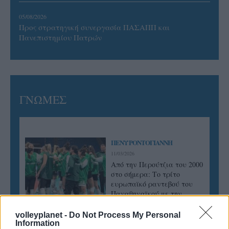
05/08/2026
Προς στρατηγική συνεργασία ΠΑΣΑΠΠ και
Πανεπιστημίου Πατρών
ΓΝΩΜΕΣ
ΠΕΝΥ ΡΟΝΤΟΓΙΑΝΝΗ
11/03/2026
Από την Περούτζια του 2000
στο σήμερα: Tο τρίτο
ευρωπαϊκό ραντεβού του
Παναθηναϊκού με την
ιστορία
volleyplanet -
Do Not Process My Personal
Information