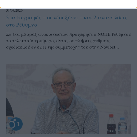
Α1 ΑΝΔΡΩΝ
31/07/2026
3 μεταγραφές – οι νέοι ξένοι – και 2 ανανεώσεις
στο Ρέθυμνο
Σε ένα μπαράζ ανακοινώσεων προχώρησε ο ΝΟΠΕ Ρεθύμνου
το τελευταίο τριήμερο, όντας σε πλήρεις ρυθμούς
σχεδιασμού εν όψει της συμμετοχής του στην Novibet...