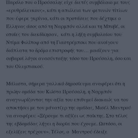
Παρόλο που ο Προύσαλης είχε διετές συμβόλαιο με τους
«ερυθρόλευκους», κάτι η απώλεια των φετινών τίτλων
που έφερε γκρίνια, κάτι οι προτάσεις που δέχτηκε ο
Έλληνας άσος από τη Ναρμπόν αλλά και τη Μποβέ, οι
οποίες τον διεκδίκησαν, κάτι η λήξη συμβολαίου του
Ντίμα Φιλίποφ από τη Γιαστρέμπσκι που ανοίγουν
διάπλατα το δρόμο επιστροφής του… μοιάζουν για
σοβαροί λόγοι ανασύνταξης τόσο του Προύσαλη, όσο και
του Ολυμπιακού.
Μάλιστα, σήμερα γαλλικό δημοσίευμα αναφέρει ότι η
πρώην ομάδα του Κώστα Προύσαλη, η Ναρμπόν
αναγνωρίζοντας την αξία του επιθυμεί διακαώς να τον
αποκτήσει με τον μάνατζερ της ομάδας, Μισέλ Μαντρού
να αναφέρει: «Ξέρουμε τι αξίζει ως παίκτης. Στο τέλος
της εβδομάδας λήγει η διορία που έχουμε. Ωστόσο, οι
εξελίξεις τρέχουν». Τέλος, ο Μαντρού έδειξε