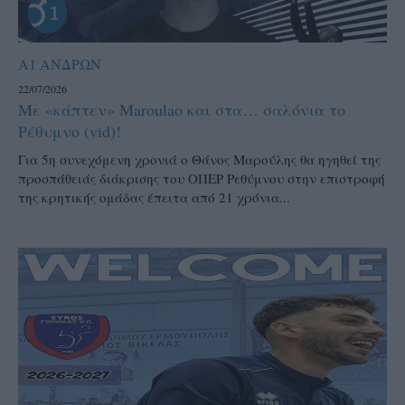
Α1 ΑΝΔΡΩΝ
22/07/2026
Με «κάπτεν» Maroulao και στα… σαλόνια το
Ρέθυμνο (vid)!
Για 5η συνεχόμενη χρονιά ο Θάνος Μαρούλης θα ηγηθεί της
προσπάθειάς διάκρισης του ΟΠΕΡ Ρεθύμνου στην επιστροφή
της κρητικής ομάδας έπειτα από 21 χρόνια...