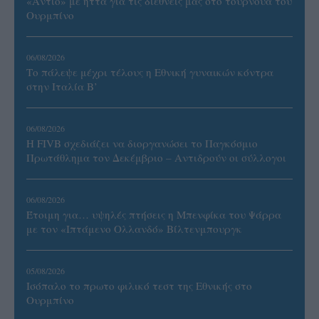
«Αντίο» με ήττα για τις διεθνείς μας στο τουρνουά του
Ουρμπίνο
06/08/2026
Το πάλεψε μέχρι τέλους η Εθνική γυναικών κόντρα
στην Ιταλία Β’
06/08/2026
Η FIVB σχεδιάζει να διοργανώσει το Παγκόσμιο
Πρωτάθλημα τον Δεκέμβριο – Αντιδρούν οι σύλλογοι
06/08/2026
Έτοιμη για… υψηλές πτήσεις η Μπενφίκα του Ψάρρα
με τον «Ιπτάμενο Ολλανδό» Βίλτενμπουργκ
05/08/2026
Ισόπαλο το πρωτο φιλικό τεστ της Εθνικής στο
Ουρμπίνο