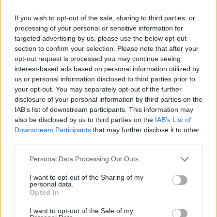
ΗΛΙΑΣ ΠΑΠΑΪΩΑΝΝΟΥ
If you wish to opt-out of the sale, sharing to third parties, or
08/03/2026
processing of your personal or sensitive information for
Αναγνώριση και σεβασμός
targeted advertising by us, please use the below opt-out
οι σημαντικότερες νίκες του
section to confirm your selection. Please note that after your
Α.Ο. Θήρας
opt-out request is processed you may continue seeing
interest-based ads based on personal information utilized by
us or personal information disclosed to third parties prior to
your opt-out. You may separately opt-out of the further
disclosure of your personal information by third parties on the
IAB’s list of downstream participants. This information may
also be disclosed by us to third parties on the
IAB’s List of
Downstream Participants
that may further disclose it to other
third parties.
Please note that this website/app uses one or more Google
Personal Data Processing Opt Outs
services and may gather and store information including but
not limited to your visit or usage behaviour. You may click to
I want to opt-out of the Sharing of my
personal data.
grant or deny consent to Google and its third-party tags to
Opted In
use your data for below specified purposes in below Google
consent section.
I want to opt-out of the Sale of my