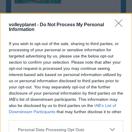
ΗΛΙΑΣ ΠΑΠΑΪΩΑΝΝΟΥ
volleyplanet -
Do Not Process My Personal
08/03/2026
Information
Αναγνώριση και σεβασμός
οι σημαντικότερες νίκες του
Α.Ο. Θήρας
If you wish to opt-out of the sale, sharing to third parties, or
processing of your personal or sensitive information for
targeted advertising by us, please use the below opt-out
section to confirm your selection. Please note that after your
opt-out request is processed you may continue seeing
interest-based ads based on personal information utilized by
us or personal information disclosed to third parties prior to
your opt-out. You may separately opt-out of the further
disclosure of your personal information by third parties on the
IAB’s list of downstream participants. This information may
also be disclosed by us to third parties on the
IAB’s List of
Downstream Participants
that may further disclose it to other
third parties.
Please note that this website/app uses one or more Google
Personal Data Processing Opt Outs