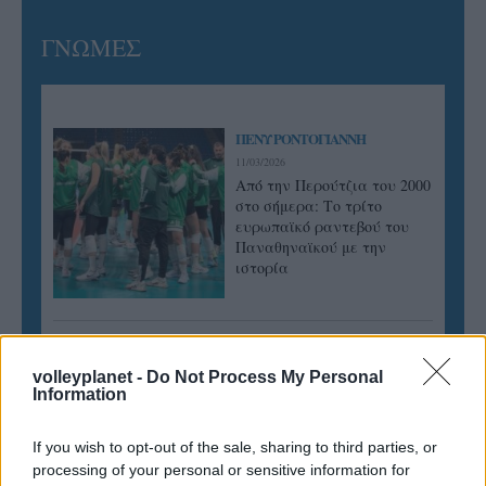
ΓΝΩΜΕΣ
ΠΕΝΥ ΡΟΝΤΟΓΙΑΝΝΗ
11/03/2026
Από την Περούτζια του 2000
στο σήμερα: Tο τρίτο
ευρωπαϊκό ραντεβού του
Παναθηναϊκού με την
ιστορία
ΗΛΙΑΣ ΠΑΠΑΪΩΑΝΝΟΥ
volleyplanet -
Do Not Process My Personal
08/03/2026
Information
Αναγνώριση και σεβασμός
οι σημαντικότερες νίκες του
Α.Ο. Θήρας
If you wish to opt-out of the sale, sharing to third parties, or
processing of your personal or sensitive information for