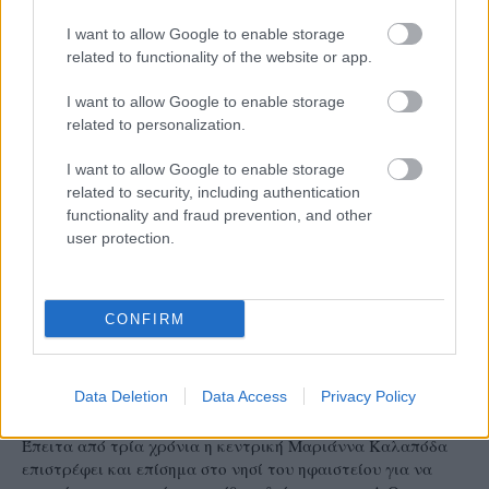
I want to allow Google to enable storage
related to functionality of the website or app.
I want to allow Google to enable storage
related to personalization.
I want to allow Google to enable storage
related to security, including authentication
functionality and fraud prevention, and other
user protection.
CONFIRM
Α1 ΓΥΝΑΙΚΩΝ
05/08/2026
Η Καλαπόδα, «μία φίλη απ’ τα παλιά», ορθώνει
Data Deletion
Data Access
Privacy Policy
το ανάστημά της ξανά στη Σαντορίνη
Έπειτα από τρία χρόνια η κεντρική Μαριάννα Καλαπόδα
επιστρέφει και επίσημα στο νησί του ηφαιστείου για να