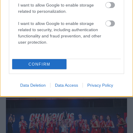
I want to allow Google to enable storage
related to personalization.
I want to allow Google to enable storage
related to security, including authentication
functionality and fraud prevention, and other
ΔΙΕΘΝΗ
user protection.
02/08/2026
Η Πολωνία λύγισε τις ΗΠΑ στο τάι μπρέικ και
παρέμεινε στην κορυφή του VNL
CONFIRM
Η Πολωνία διατήρησε τα σκήπτρα της στο Volleyball Nations
League, επικρατώντας με 3-2 των ΗΠΑ σε έναν
συναρπαστικό τελικό στο Νίγκμπο της Κίνας. Το χάλκινο...
Data Deletion
Data Access
Privacy Policy