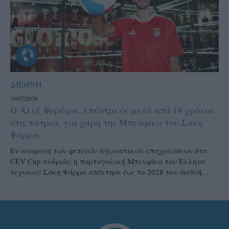
ΔΙΕΘΝΗ
16/07/2026
Ο Άλεξ Φερέιρα, επέστρεψε μετά από 14 χρόνια
στα πάτρια, για χάρη της Μπενφίκα του Σάκη
Ψάρρα
Εν αναμονή των φετινών αγωνιστικών υποχρεώσεων στο
CEV Cup ανδρών, η πορτογαλική Μπενφίκα του Έλληνα
τεχνικού Σάκη Ψάρρα απέκτησε έως το 2028 τον διεθνή...