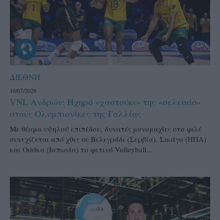
ΔΙΕΘΝΗ
16/07/2026
VNL Ανδρών: Ηχηρό «χαστούκι» της «σελεσάο»
στους Ολυμπιονίκες της Γαλλίας
Mε θέαμα υψηλού επιπέδου, δυνατές μονομαχίες στο φιλέ
συνεχίζεται από χθες σε Βελιγράδι (Σερβία), Σικάγο (ΗΠΑ)
και Οσάκα (Ιαπωνία) το φετινό Volleyball...