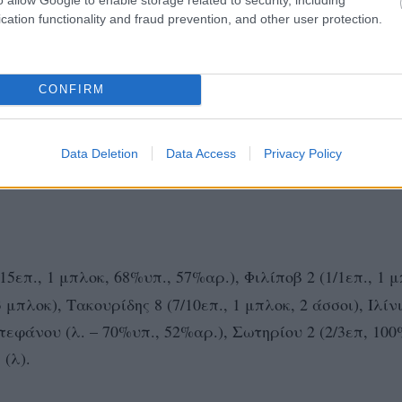
cation functionality and fraud prevention, and other user protection.
CONFIRM
ιθέσεις, 7 μπλοκ, 33 λάθη αντιπάλων και της Ελπίδας ο
Data Deletion
Data Access
Privacy Policy
κ, 33 λάθη αντιπάλων.
5επ., 1 μπλοκ, 68%υπ., 57%αρ.), Φιλίποβ 2 (1/1επ., 1 μ
3 μπλοκ), Τακουρίδης 8 (7/10επ., 1 μπλοκ, 2 άσσοι), Ιλίν
Στεφάνου (λ. – 70%υπ., 52%αρ.), Σωτηρίου 2 (2/3επ, 100
(λ).