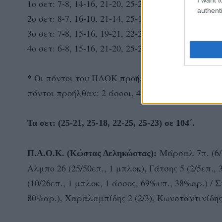
1ο σετ: 7-8, 14-16, 21-20, 25-21
authenti
2ο σετ: 8-7, 16-10, 21-14, 25-18
3ο σετ: 7-8, 15-16, 19-21, 22-25
4ο σετ: 6-8, 15-16, 21-20, 25-23
* Οι πόντοι του ΠΑΟΚ προήλθαν: 2 άσσοι, 55 επ
πόντοι προήλθαν: 2 άσσοι, 44 επιθέσεις, 8 μπλο
Τα σετ: (25-21, 25-18, 22-25, 25-23) σε 104΄.
Μάρσαλ 7π. (6/1
Π.Α.Ο.Κ. (Κώστας Δεληκώστας):
Αλμπο 26 (25/50επ., 1 μπλοκ), Γάτσης 5 (2/5επ., 
(10/26επ., 1 μπλοκ, 1 άσσος, 69%υπ., 38%αρ.) / 
80%αρ.), Χαραλαμπίδης 2 (2/3), Κωνσταντινίδης 