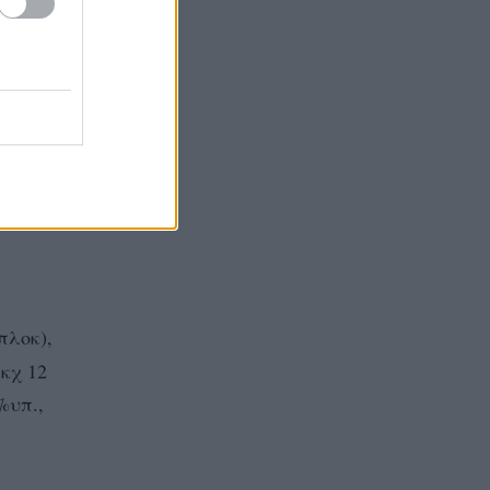
ι
πλοκ),
ικχ 12
%υπ.,