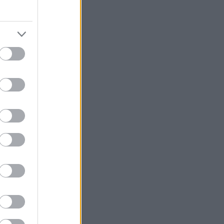
νο
με
νόμαστε
ύλου