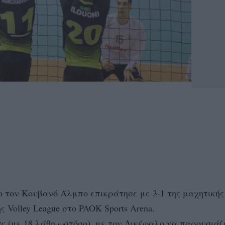
 τον Κουβανό Άλμπο επικράτησε με 3-1 της μαχητικής
 Volley League στο PAOK Sports Arena.
ς (με 18 λάθη ωστόσο), με τον Δικέφαλο να παρουσιάζ