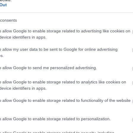
Out
λή συνέχεια στον ΠΑΟΚ, εμείς πλέον κοιτάμε το επόμε
ποίο εάν επαναλάβουμε μία ανάλογη εμφάνιση θα έχου
consents
o allow Google to enable storage related to advertising like cookies on
evice identifiers in apps.
«Είμαι χαρούμενος που γύρισα στο
ου ΠΑΟΚ δήλωσε:
o allow my user data to be sent to Google for online advertising
ελτίωση σε πολλά κομμάτια . Από αγώνα σε αγώνα γι
s.
λή συνέχεια στον ΠΑΟΚ».
to allow Google to send me personalized advertising.
o allow Google to enable storage related to analytics like cookies on
evice identifiers in apps.
ητής: Αντωνούλης Β., Επόπτες: Μπέλλος Ι., Παπαδοπο
o allow Google to enable storage related to functionality of the website
o allow Google to enable storage related to personalization.
o allow Google to enable storage related to security, including