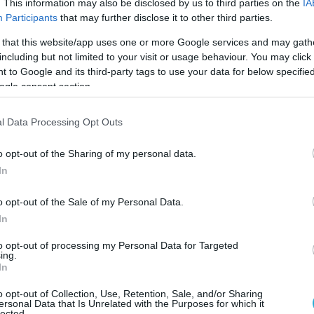
. This information may also be disclosed by us to third parties on the
IA
Participants
that may further disclose it to other third parties.
«Η Ελπίδα έκανε ένα καλό παιχνίδι και της αξίζου
σε:
 that this website/app uses one or more Google services and may gath
είχαμε τη συγκέντρωση που έπρεπε και χάσαμε κάποιο
including but not limited to your visit or usage behaviour. You may click 
 to Google and its third-party tags to use your data for below specifi
 να γίνουμε ακόμη πιο ανταγωνιστικοί στη συνέχεια».
ogle consent section.
«
Καλά τα “μπράβο” και η καλή εμφάνιση και το
φερε:
l Data Processing Opt Outs
προτιμούσαμε να είχαμε πάρει κάποιους βαθμούς στην
o opt-out of the Sharing of my personal data.
ς ένα μεγάλο μπράβο στα παιδιά, γιατί ήταν μαχητικο
In
χαμε νεκρά διαστήματα που μας στοίχισαν στα προηγού
ρα, απέναντι σ’ έναν πολύ πιο δυνατό αντίπαλο, δεν 
o opt-out of the Sale of my Personal Data.
In
ενα παιχνίδια, εκτός των άλλων επειδή κατεβήκαμε χ
 σε νεαρή ηλικία και τώρα ξεκινάνε την παρουσία του
to opt-out of processing my Personal Data for Targeted
ing.
γής. Δείξαμε ότι μπορούμε να σταθούμε και μπορούμε 
In
ι αυτό που έχει περισσότερη σημασία έχει να
o opt-out of Collection, Use, Retention, Sale, and/or Sharing
ersonal Data that Is Unrelated with the Purposes for which it
α των πλέι άουτ -εφόσον δεν μπορέσουμε να τα αποφύ
lected.