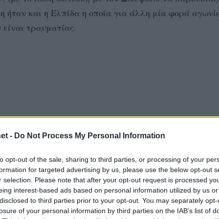
η ήταν και η Ελπίδα η οποία για άλλη μία φορά αγωνί
 είναι τραυματίας.
et -
Do Not Process My Personal Information
to opt-out of the sale, sharing to third parties, or processing of your per
«Καταρχάς μπράβο στην Ελπίδα, τους εύχομαι 
λωσε:
formation for targeted advertising by us, please use the below opt-out s
r selection. Please note that after your opt-out request is processed y
 θέμα στο σέρβις και στην πρώτη μπάλα. Ήμασταν καλ
eing interest-based ads based on personal information utilized by us or
θέμα στην τεχνική και πρέπει να το βελτιώσουμε. Ελπί
disclosed to third parties prior to your opt-out. You may separately opt-
losure of your personal information by third parties on the IAB’s list of
 πρωταθλήματος».