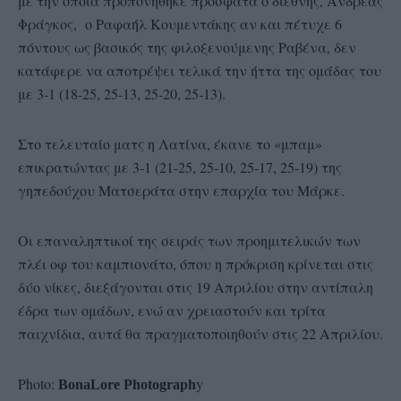
με την οποία προπονήθηκε πρόσφατα ο διεθνής, Ανδρεάς
Φράγκος, ο Ραφαήλ Κουμεντάκης αν και πέτυχε 6
πόντους ως βασικός της φιλοξενούμενης Ραβένα, δεν
κατάφερε να αποτρέψει τελικά την ήττα της ομάδας του
με 3-1 (18-25, 25-13, 25-20, 25-13).
Στο τελευταίο ματς η Λατίνα, έκανε το «μπαμ»
επικρατώντας με 3-1 (21-25, 25-10, 25-17, 25-19) της
γηπεδούχου Ματσεράτα στην επαρχία του Μάρκε.
Οι επαναληπτικοί της σειράς των προημιτελικών των
πλέι οφ του καμπιονάτο, όπου η πρόκριση κρίνεται στις
δύο νίκες, διεξάγονται στις 19 Απριλίου στην αντίπαλη
έδρα των ομάδων, ενώ αν χρειαστούν και τρίτα
παιχνίδια, αυτά θα πραγματοποιηθούν στις 22 Απριλίου.
Photo:
y
BonaLore Photograph