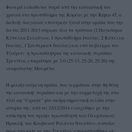
Φανερά ευδιάθετος παρά από την κοπιαστική του
χρονιά στο πρωτάθλημα της Κορέας με την Kepco 45, o
διεθνής διαγώνιος επέστρεψε ξανά στην ομάδα που την
διετία 2011-2013 σάρωσε όλα τα τρόπαια (2 Παγκόσμια
Κύπελλα Συλλόγων, 1 πρωτάθλήμα Ιταλίας, 2 Κύπελλα
Ιταλίας, 1 Σουπερκαπ Ιταλίας) και υπό το βλέμμα του
Τζούριτς η πρωταθλήτρια της κανονικής περιόδου
Τρεντίνο, επικράτησε με 3-0 (25-13, 25-20, 25-20) της
νεοφώτιστης Μολφέτα.
Η φιλοξενούμενη ομάδα, που τερμάτισε στην 8η θέση
της κανονικής περιόδου και με την συμμετοχή της στα
πλέι οφ “έγραψε” μία ακόμη σημαντική σελίδα στην
ιστορία της, από τις 23/12/2014 ενισχύθηκε με την
απόκτηση του πρώην πρωταθλητή των Ολυμπιακού,
Ηρακλή, του Κουβανού Ρολάντο Ντεσπέιν, ο οποίος
όμως στο ματς με την Τρεντίνο χρησιμοποιήθηκε ως