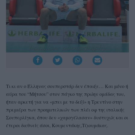
Τι κι αν ο Έλληνας σουπερστάρ δεν έπαιξε… Και μόνο ή
αύρα του “Μήτσου” στον πάγκο της πρώην ομάδας του,
ήταν αρκετή για να «μπει με το δεξί» η Τρεντίνο στην
πρεμιέρα των προημιτελικών των πλέι οφ της ιταλικής
Σουπερλίγκα, όπου δεν «χαμογέλασαν» δυστυχώς και οι
έτεροι διεθνείς άσοι, Κουμεντάκης,Τζιουμάκας.