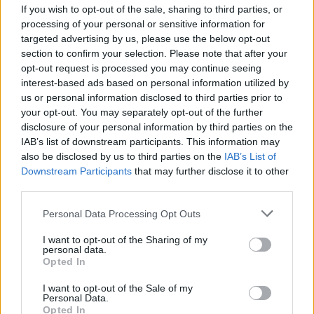
If you wish to opt-out of the sale, sharing to third parties, or
processing of your personal or sensitive information for
targeted advertising by us, please use the below opt-out
section to confirm your selection. Please note that after your
ΓΝΩΜΕΣ
opt-out request is processed you may continue seeing
interest-based ads based on personal information utilized by
us or personal information disclosed to third parties prior to
your opt-out. You may separately opt-out of the further
ΠΕΝΥ ΡΟΝΤΟΓΙΑΝΝΗ
disclosure of your personal information by third parties on the
11/03/2026
IAB’s list of downstream participants. This information may
Από την Περούτζια του 2000
also be disclosed by us to third parties on the
IAB’s List of
στο σήμερα: Tο τρίτο
Downstream Participants
that may further disclose it to other
ευρωπαϊκό ραντεβού του
third parties.
Παναθηναϊκού με την
ιστορία
Please note that this website/app uses one or more Google
Personal Data Processing Opt Outs
services and may gather and store information including but
not limited to your visit or usage behaviour. You may click to
I want to opt-out of the Sharing of my
personal data.
grant or deny consent to Google and its third-party tags to
Opted In
ΗΛΙΑΣ ΠΑΠΑΪΩΑΝΝΟΥ
use your data for below specified purposes in below Google
08/03/2026
consent section.
I want to opt-out of the Sale of my
Αναγνώριση και σεβασμός
Personal Data.
οι σημαντικότερες νίκες του
Opted In