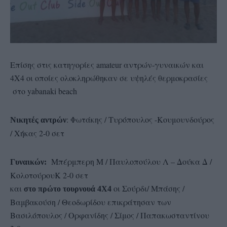
Επίσης στις κατηγορίες amateur αντρών-γυναικών και
4Χ4 οι οποίες ολοκληρώθηκαν σε υψηλές θερμοκρασίες
στο yabanaki beach
: Φωτάκης / Τυρόπουλος -Koυμουνδούρος
Νικητές αντρών
/ Χήκας 2-0 σετ
Mπέρμπερη Μ / Παυλοπούλου Λ – Δούκα Δ /
Γυναικών:
ΚολοτούρουΚ 2-0 σετ
και
οι Σούρδι/ Μπάσης /
στο πρώτο τουρνουά 4Χ4
Βαμβακούση / Θεοδωρίδου επικράτησαν των
Βασιλόπουλος / Ορφανίδης / Σίμος / Παπακωσταντίνου