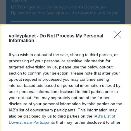
06/08/2026
Η FIVB σχεδιάζει να διοργανώσει το Παγκόσμιο
Πρωτάθλημα τον Δεκέμβριο – Αντιδρούν οι σύλλογοι
06/08/2026
Έτοιμη για… υψηλές πτήσεις η Μπενφίκα του Ψάρρα
volleyplanet -
Do Not Process My Personal
Information
με τον «Ιπτάμενο Ολλανδό» Βίλτενμπουργκ
If you wish to opt-out of the sale, sharing to third parties, or
05/08/2026
processing of your personal or sensitive information for
Ισόπαλο το πρωτο φιλικό τεστ της Εθνικής στο
targeted advertising by us, please use the below opt-out
Ουρμπίνο
section to confirm your selection. Please note that after your
opt-out request is processed you may continue seeing
interest-based ads based on personal information utilized by
05/08/2026
us or personal information disclosed to third parties prior to
Προς στρατηγική συνεργασία ΠΑΣΑΠΠ και
your opt-out. You may separately opt-out of the further
Πανεπιστημίου Πατρών
disclosure of your personal information by third parties on the
IAB’s list of downstream participants. This information may
also be disclosed by us to third parties on the
IAB’s List of
Downstream Participants
that may further disclose it to other
third parties.