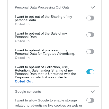
ΓΝΩΜΕΣ
Please note that this website/app uses one or more Google
Personal Data Processing Opt Outs
services and may gather and store information including but
not limited to your visit or usage behaviour. You may click to
I want to opt-out of the Sharing of my
personal data.
grant or deny consent to Google and its third-party tags to
Opted In
ΠΕΝΥ ΡΟΝΤΟΓΙΑΝΝΗ
use your data for below specified purposes in below Google
11/03/2026
consent section.
I want to opt-out of the Sale of my
Από την Περούτζια του 2000
Personal Data.
στο σήμερα: Tο τρίτο
Opted In
ευρωπαϊκό ραντεβού του
Παναθηναϊκού με την
I want to opt-out of processing my
ιστορία
Personal Data for Targeted Advertising.
Opted In
I want to opt-out of Collection, Use,
Retention, Sale, and/or Sharing of my
ΗΛΙΑΣ ΠΑΠΑΪΩΑΝΝΟΥ
Personal Data that Is Unrelated with the
Purposes for which it was collected.
08/03/2026
Opted Out
Αναγνώριση και σεβασμός
οι σημαντικότερες νίκες του
Google consents
Α.Ο. Θήρας
I want to allow Google to enable storage
related to advertising like cookies on web or