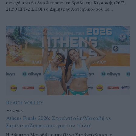
συνεχόμενο θα διεκδικήσουν το βράδυ της Κυριακής (26/7,
21.50 ΕΡΤ-2 ΣΠΟΡ) ο Δημήτρης Χατζηνικολάου με...
BEACH VOLLEY
25/07/2026
Athens Finals 2026: Στράντζαλη/Μαναβή vs
Σιρίνινα/Ζαφειρίου για τον τίτλο!
H Δήμητρα Μαναβή με την Όλγα Στράντζαλη και η