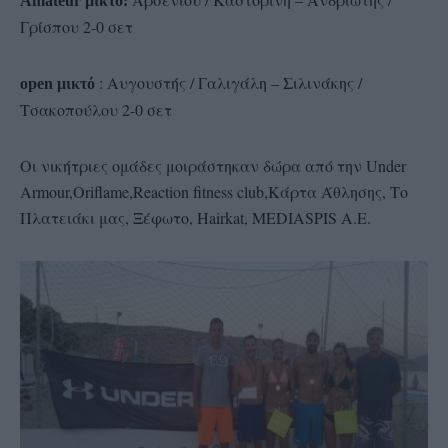
Αmateur μικτό:
Γρίσπου 2-0 σετ
: Αυγουστής / Γαλιγάλη – Σιλινάκης /
open μικτό
Τσακοπούλου 2-0 σετ
Oι νικήτριες ομάδες μοιράστηκαν δώρα από την Under
Αrmour,Oriflame,Reaction fitness club,Kάρτα Άθλησης, Το
Πλατειάκι μας, Ξέφωτο, Hairkat, MEDIASPIS A.E.