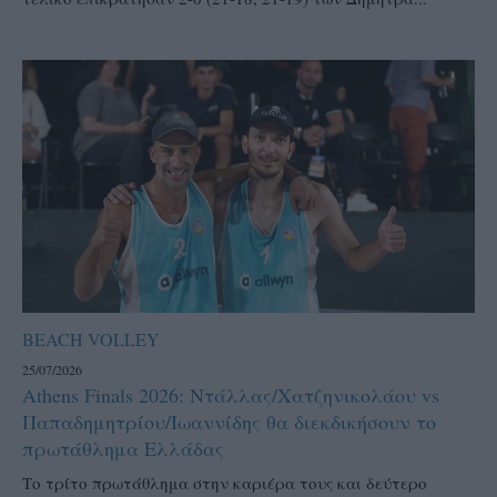
BEACH VOLLEY
25/07/2026
Athens Finals 2026: Ντάλλας/Χατζηνικολάου vs
Παπαδημητρίου/Ιωαννίδης θα διεκδικήσουν το
πρωτάθλημα Ελλάδας
Το τρίτο πρωτάθλημα στην καριέρα τους και δεύτερο