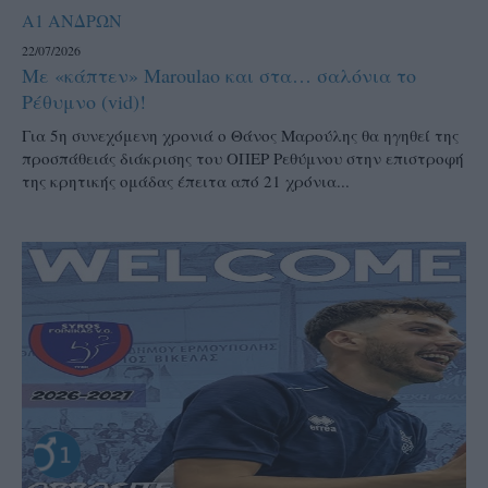
Α1 ΑΝΔΡΩΝ
22/07/2026
Με «κάπτεν» Maroulao και στα… σαλόνια το
Ρέθυμνο (vid)!
Για 5η συνεχόμενη χρονιά ο Θάνος Μαρούλης θα ηγηθεί της
προσπάθειάς διάκρισης του ΟΠΕΡ Ρεθύμνου στην επιστροφή
της κρητικής ομάδας έπειτα από 21 χρόνια...