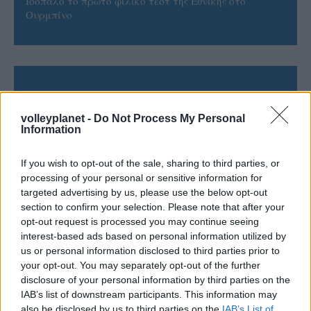
Ισόπαλο το πρωτο φιλικό τεστ της Εθνικής στο
Ουρμπίνο
ΓΝΩΜΕΣ
volleyplanet -
Do Not Process My Personal
Information
ΠΕΝΥ ΡΟΝΤΟΓΙΑΝΝΗ
If you wish to opt-out of the sale, sharing to third parties, or
11/03/2026
processing of your personal or sensitive information for
Από την Περούτζια του 2000
targeted advertising by us, please use the below opt-out
στο σήμερα: Tο τρίτο
section to confirm your selection. Please note that after your
ευρωπαϊκό ραντεβού του
opt-out request is processed you may continue seeing
Παναθηναϊκού με την
interest-based ads based on personal information utilized by
ιστορία
us or personal information disclosed to third parties prior to
your opt-out. You may separately opt-out of the further
disclosure of your personal information by third parties on the
ΗΛΙΑΣ ΠΑΠΑΪΩΑΝΝΟΥ
IAB’s list of downstream participants. This information may
also be disclosed by us to third parties on the
IAB’s List of
08/03/2026