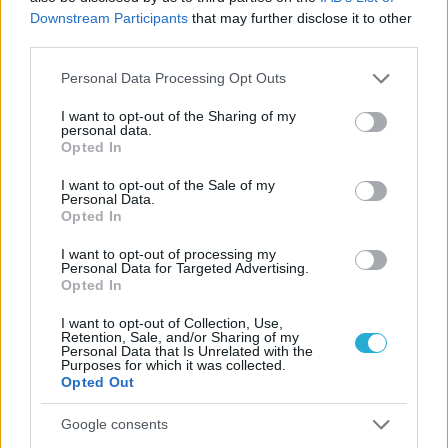
Downstream Participants
that may further disclose it to other
Αναγνώριση και σεβασμός
οι σημαντικότερες νίκες του
third parties.
Α.Ο. Θήρας
Please note that this website/app uses one or more Google
Personal Data Processing Opt Outs
services and may gather and store information including but
not limited to your visit or usage behaviour. You may click to
I want to opt-out of the Sharing of my
personal data.
grant or deny consent to Google and its third-party tags to
Opted In
use your data for below specified purposes in below Google
consent section.
I want to opt-out of the Sale of my
Personal Data.
Opted In
I want to opt-out of processing my
Personal Data for Targeted Advertising.
Opted In
I want to opt-out of Collection, Use,
Retention, Sale, and/or Sharing of my
Personal Data that Is Unrelated with the
Purposes for which it was collected.
Opted Out
Google consents