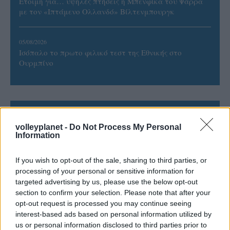
Έτοιμη για… υψηλές πτήσεις η Μπενφίκα του Ψάρρα
με τον «Ιπτάμενο Ολλανδό» Βίλτενμπουργκ
05/08/2026
Ισόπαλο το πρωτο φιλικό τεστ της Εθνικής στο
Ουρμπίνο
ΓΝΩΜΕΣ
volleyplanet -
Do Not Process My Personal
Information
If you wish to opt-out of the sale, sharing to third parties, or
ΠΕΝΥ ΡΟΝΤΟΓΙΑΝΝΗ
processing of your personal or sensitive information for
11/03/2026
targeted advertising by us, please use the below opt-out
Από την Περούτζια του 2000
section to confirm your selection. Please note that after your
στο σήμερα: Tο τρίτο
opt-out request is processed you may continue seeing
ευρωπαϊκό ραντεβού του
interest-based ads based on personal information utilized by
Παναθηναϊκού με την
us or personal information disclosed to third parties prior to
ιστορία