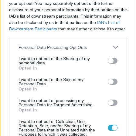
your opt-out. You may separately opt-out of the further
disclosure of your personal information by third parties on the
IAB’s list of downstream participants. This information may
also be disclosed by us to third parties on the
IAB’s List of
ΗΛΙΑΣ ΠΑΠΑΪΩΑΝΝΟΥ
Downstream Participants
that may further disclose it to other
08/03/2026
third parties.
Αναγνώριση και σεβασμός
οι σημαντικότερες νίκες του
Please note that this website/app uses one or more Google
Personal Data Processing Opt Outs
Α.Ο. Θήρας
services and may gather and store information including but
not limited to your visit or usage behaviour. You may click to
I want to opt-out of the Sharing of my
personal data.
grant or deny consent to Google and its third-party tags to
Opted In
use your data for below specified purposes in below Google
consent section.
I want to opt-out of the Sale of my
Personal Data.
Opted In
I want to opt-out of processing my
Personal Data for Targeted Advertising.
Opted In
I want to opt-out of Collection, Use,
Retention, Sale, and/or Sharing of my
Personal Data that Is Unrelated with the
Purposes for which it was collected.