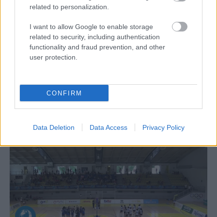
related to personalization.
I want to allow Google to enable storage
Aκολουθήστε μας
related to security, including authentication
παντού…
functionality and fraud prevention, and other
user protection.
CONFIRM
Data Deletion
Data Access
Privacy Policy