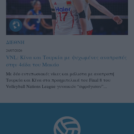
ΔΙΕΘΝΗ
24/07/2026
VNL: Κίνα και Τουρκία με ψυχωμένες ανατροπές
στην 4άδα του Μακάο
Με δύο εντυπωσιακές νίκες και μάλιστα με ανατροπή
Τουρκία και Κίνα στα προημιτελικά του Final 8 του
Volleyball Nations League γυναικών “σφράγισαν”...