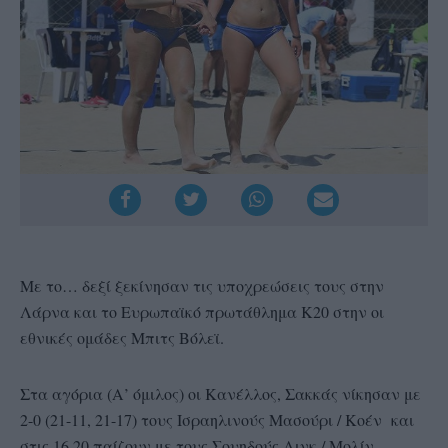
Mε το… δεξί ξεκίνησαν τις υποχρεώσεις τους στην
Λάρνα και το Ευρωπαϊκό πρωτάθλημα Κ20 στην οι
εθνικές ομάδες Μπιτς Βόλεϊ.
Στα αγόρια (Α’ όμιλος) οι Κανέλλος, Σακκάς νίκησαν με
2-0 (21-11, 21-17) τους Ισραηλινούς Μασούρι / Κοέν και
στις 16.20 παίζουν με τους Σουηδούς Λινκ / Μολίν.