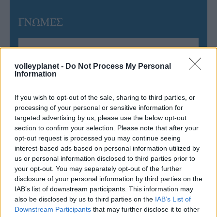
ΓΝΩΜΕΣ
ΠΕΝΥ ΡΟΝΤΟΓΙΑΝΝΗ
volleyplanet -
Do Not Process My Personal
11/03/2026
Information
Από την Περούτζια του 2000
στο σήμερα: Tο τρίτο
If you wish to opt-out of the sale, sharing to third parties, or
ευρωπαϊκό ραντεβού του
processing of your personal or sensitive information for
Παναθηναϊκού με την
targeted advertising by us, please use the below opt-out
ιστορία
section to confirm your selection. Please note that after your
opt-out request is processed you may continue seeing
interest-based ads based on personal information utilized by
ΗΛΙΑΣ ΠΑΠΑΪΩΑΝΝΟΥ
us or personal information disclosed to third parties prior to
your opt-out. You may separately opt-out of the further
08/03/2026
Αναγνώριση και σεβασμός
disclosure of your personal information by third parties on the
οι σημαντικότερες νίκες του
IAB’s list of downstream participants. This information may
Α.Ο. Θήρας
also be disclosed by us to third parties on the
IAB’s List of
Downstream Participants
that may further disclose it to other