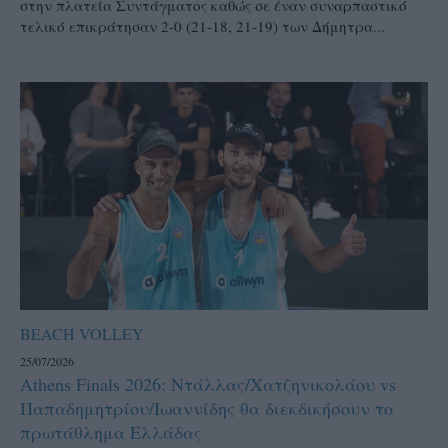
στην πλατεία Συντάγματος καθώς σε έναν συναρπαστικό
τελικό επικράτησαν 2-0 (21-18, 21-19) των Δήμητρα...
BEACH VOLLEY
25/07/2026
Athens Finals 2026: Ντάλλας/Χατζηνικολάου vs
Παπαδημητρίου/Ιωαννίδης θα διεκδικήσουν το
πρωτάθλημα Ελλάδας