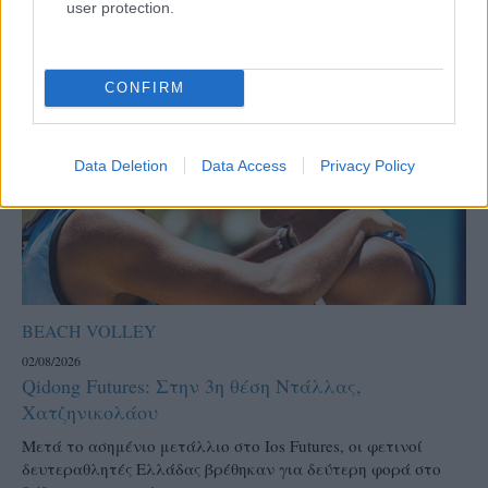
user protection.
CONFIRM
Data Deletion
Data Access
Privacy Policy
BEACH VOLLEY
02/08/2026
Qidong Futures: Στην 3η θέση Ντάλλας,
Χατζηνικολάου
Μετά το ασημένιο μετάλλιο στο Ios Futures, οι φετινοί
δευτεραθλητές Ελλάδας βρέθηκαν για δεύτερη φορά στο