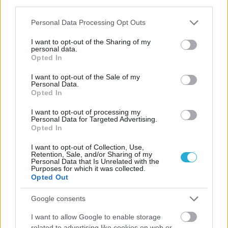
third parties.
Please note that this website/app uses one or more Google
Personal Data Processing Opt Outs
services and may gather and store information including but
not limited to your visit or usage behaviour. You may click to
I want to opt-out of the Sharing of my
personal data.
grant or deny consent to Google and its third-party tags to
Opted In
use your data for below specified purposes in below Google
consent section.
I want to opt-out of the Sale of my
Personal Data.
Opted In
I want to opt-out of processing my
Personal Data for Targeted Advertising.
Opted In
I want to opt-out of Collection, Use,
Retention, Sale, and/or Sharing of my
Personal Data that Is Unrelated with the
Purposes for which it was collected.
Opted Out
Google consents
I want to allow Google to enable storage
related to advertising like cookies on web or