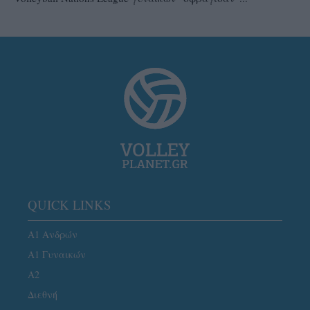
QUICK LINKS
Α1 Ανδρών
Α1 Γυναικών
A2
Διεθνή