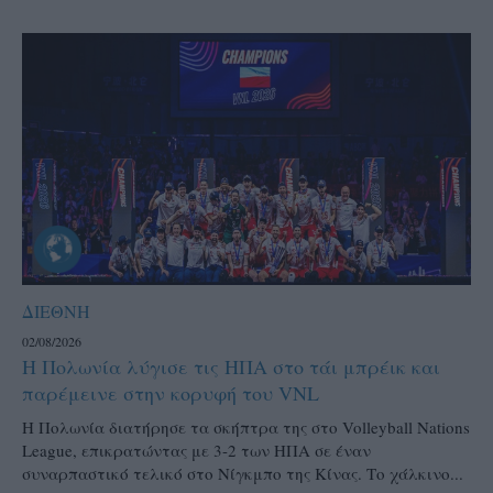
ΔΙΕΘΝΗ
02/08/2026
Η Πολωνία λύγισε τις ΗΠΑ στο τάι μπρέικ και
παρέμεινε στην κορυφή του VNL
Η Πολωνία διατήρησε τα σκήπτρα της στο Volleyball Nations
League, επικρατώντας με 3-2 των ΗΠΑ σε έναν
συναρπαστικό τελικό στο Νίγκμπο της Κίνας. Το χάλκινο...