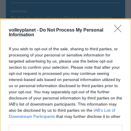
06/08/2026
Το πάλεψε μέχρι τέλους η Εθνική γυναικών κόντρα
στην Ιταλία Β’
volleyplanet -
Do Not Process My Personal
Information
06/08/2026
Η FIVB σχεδιάζει να διοργανώσει το Παγκόσμιο
If you wish to opt-out of the sale, sharing to third parties, or
Πρωτάθλημα τον Δεκέμβριο – Αντιδρούν οι σύλλογοι
processing of your personal or sensitive information for
targeted advertising by us, please use the below opt-out
section to confirm your selection. Please note that after your
06/08/2026
opt-out request is processed you may continue seeing
Έτοιμη για… υψηλές πτήσεις η Μπενφίκα του Ψάρρα
interest-based ads based on personal information utilized by
με τον «Ιπτάμενο Ολλανδό» Βίλτενμπουργκ
us or personal information disclosed to third parties prior to
your opt-out. You may separately opt-out of the further
disclosure of your personal information by third parties on the
IAB’s list of downstream participants. This information may
also be disclosed by us to third parties on the
IAB’s List of
ΓΝΩΜΕΣ
Downstream Participants
that may further disclose it to other
third parties.