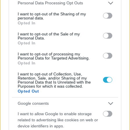
Please note that this website/app uses one or more Google
Personal Data Processing Opt Outs
services and may gather and store information including but
ΠΕΝΥ ΡΟΝΤΟΓΙΑΝΝΗ
not limited to your visit or usage behaviour. You may click to
I want to opt-out of the Sharing of my
11/03/2026
personal data.
grant or deny consent to Google and its third-party tags to
Από την Περούτζια του 2000
Opted In
use your data for below specified purposes in below Google
στο σήμερα: Tο τρίτο
consent section.
ευρωπαϊκό ραντεβού του
I want to opt-out of the Sale of my
Personal Data.
Παναθηναϊκού με την
Opted In
ιστορία
I want to opt-out of processing my
Personal Data for Targeted Advertising.
Opted In
ΗΛΙΑΣ ΠΑΠΑΪΩΑΝΝΟΥ
I want to opt-out of Collection, Use,
08/03/2026
Retention, Sale, and/or Sharing of my
Αναγνώριση και σεβασμός
Personal Data that Is Unrelated with the
οι σημαντικότερες νίκες του
Purposes for which it was collected.
Opted Out
Α.Ο. Θήρας
Google consents
I want to allow Google to enable storage
related to advertising like cookies on web or
device identifiers in apps.