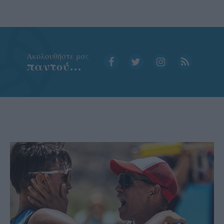
Aκολουθήστε μας
παντού…