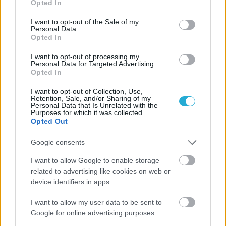
Opted In
05/08/2026
use your data for below specified purposes in below Google
Ισόπαλο το πρωτο φιλικό τεστ της Εθνικής στο
consent section.
I want to opt-out of the Sale of my
Ουρμπίνο
Personal Data.
Opted In
I want to opt-out of processing my
05/08/2026
Personal Data for Targeted Advertising.
Προς στρατηγική συνεργασία ΠΑΣΑΠΠ και
Opted In
Πανεπιστημίου Πατρών
I want to opt-out of Collection, Use,
Retention, Sale, and/or Sharing of my
Personal Data that Is Unrelated with the
Purposes for which it was collected.
Opted Out
ΓΝΩΜΕΣ
Google consents
I want to allow Google to enable storage
related to advertising like cookies on web or
ΠΕΝΥ ΡΟΝΤΟΓΙΑΝΝΗ
device identifiers in apps.
11/03/2026
I want to allow my user data to be sent to
Από την Περούτζια του 2000
στο σήμερα: Tο τρίτο
Google for online advertising purposes.
ευρωπαϊκό ραντεβού του