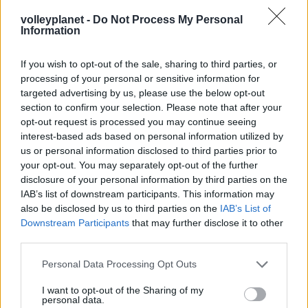
ΡΟΗ ΕΙΔΗΣΕΩΝ
volleyplanet -
Do Not Process My Personal
Information
07/08/2026
«Αντίο» με ήττα για τις διεθνείς μας στο τουρνουά του
If you wish to opt-out of the sale, sharing to third parties, or
Ουρμπίνο
processing of your personal or sensitive information for
targeted advertising by us, please use the below opt-out
section to confirm your selection. Please note that after your
06/08/2026
opt-out request is processed you may continue seeing
Το πάλεψε μέχρι τέλους η Εθνική γυναικών κόντρα
interest-based ads based on personal information utilized by
στην Ιταλία Β’
us or personal information disclosed to third parties prior to
your opt-out. You may separately opt-out of the further
disclosure of your personal information by third parties on the
06/08/2026
Η FIVB σχεδιάζει να διοργανώσει το Παγκόσμιο
IAB’s list of downstream participants. This information may
Πρωτάθλημα τον Δεκέμβριο – Αντιδρούν οι σύλλογοι
also be disclosed by us to third parties on the
IAB’s List of
Downstream Participants
that may further disclose it to other
third parties.
06/08/2026
Please note that this website/app uses one or more Google
Έτοιμη για… υψηλές πτήσεις η Μπενφίκα του Ψάρρα
Personal Data Processing Opt Outs
services and may gather and store information including but
με τον «Ιπτάμενο Ολλανδό» Βίλτενμπουργκ
not limited to your visit or usage behaviour. You may click to
I want to opt-out of the Sharing of my
personal data.
grant or deny consent to Google and its third-party tags to